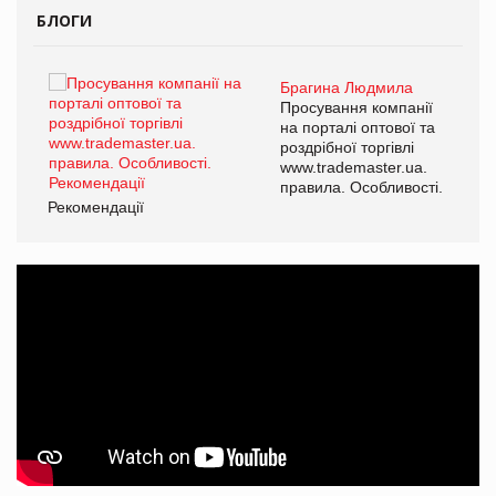
БЛОГИ
Брагина Людмила
ї
Просування компанії
а
на порталі оптової та
роздрібної торгівлі
www.trademaster.ua.
і.
правила. Особливості.
Рекомендації
Ре