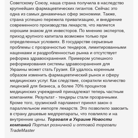
Советскому Союзу, наша страна получила в наследство
крупнейших фармацевтических гигантов. Сейчас это
одна из самых динамичных сфер экономики. Также,
страна успешно пережила приватизацию, и внедрение
современного производства лекарств, что является
хорошим знаком для инвесторов. По мнению экспертов,
приход крупного капитала возможен только при
определенных условиях. В государстве серьезные
проблемы с прозрачностью тендеров, лимитированными
наценками и раздробленностью рынка и отсутствует
реформа здравоохранения. Примером успешного
реформирования системы здравоохранения для
Украины может стать Грузия. Ей удалось коренным
образом изменить фармацевтический рынок и сферу
медицинских услуг. Как следствие, сократили количество
лицензий для бизнеса, а более 70% процентов
медицинских учреждений принадлежат теперь частным
компаниям. Результат - тендеры стали прозрачными.
Кроме того, грузинский парламент принял закон о
параллельном импорте лекарств. Это позволило завозить
в страну дешевые медпрепараты, что повлияло и на
внутренние цены.
Торговля в Украине
Новости
компаний
Портал розничной и оптовой торговли
TradeMaster