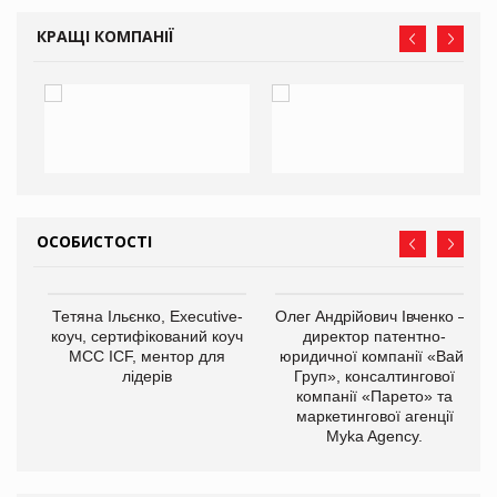
КРАЩІ КОМПАНІЇ
ОСОБИСТОСТІ
,
Тетяна Ільєнко, Executive-
Олег Андрійович Івченко —
ОВ
коуч, сертифікований коуч
директор патентно-
МСС ICF, ментор для
юридичної компанії «Вайз
лідерів
Груп», консалтингової
компанії «Парето» та
маркетингової агенції
Myka Agency.