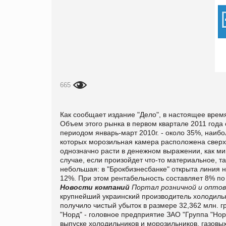
665
Как сообщает издание "Дело", в настоящее врем
Объем этого рынка в первом квартале 2011 года 
периодом январь-март 2010г. - около 35%, наиб
которых морозильная камера расположена сверху
однозначно расти в денежном выражении, как мин
случае, если произойдет что-то материальное, та
небольшая: в "Брокбизнесбанке" открыта линия н
12%. При этом рентабельность составляет 8% по
Новости компаний
Портал розничной и оптов
крупнейший украинский производитель холодильн
получило чистый убыток в размере 32,362 млн. грн
"Норд" - головное предприятие ЗАО "Группа "Но
выпуске холодильников и морозильников, газовых