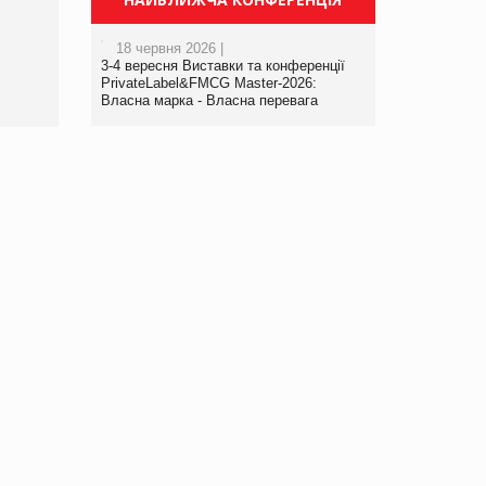
порталі оптової та
роздрібної торгівлі
18 червня 2026 |
www.trademaster.ua.
3-4 вересня Виставки та конференції
правила. Особливості.
PrivateLabel&FMCG Master-2026:
Власна марка - Власна перевага