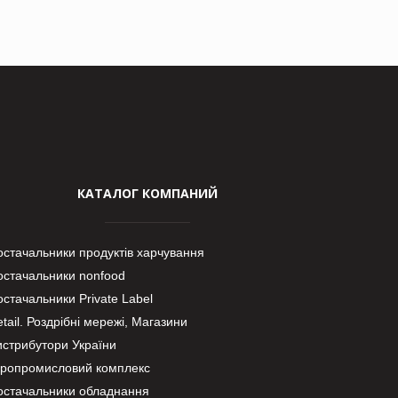
КАТАЛОГ КОМПАНИЙ
остачальники продуктів харчування
остачальники nonfood
стачальники Private Label
tail. Роздрібні мережі, Магазини
истрибутори України
гропромисловий комплекс
остачальники обладнання