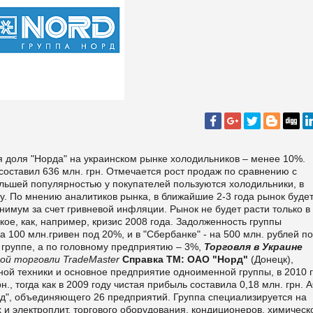
я доля "Норда" на украинском рынке холодильников – менее 10%.
составил 636 млн. грн. Отмечается рост продаж по сравнению с
ольшей популярностью у покупателей пользуются холодильники, в
. По мнению аналитиков рынка, в ближайшие 2-3 года рынок буде
имум за счет гривневой инфляции. Рынок не будет расти только в
кое, как, например, кризис 2008 года. Задолженность группы
а 100 млн.гривен под 20%, и в "Сбербанке" - на 500 млн. рублей п
 группе, а по головному предприятию – 3%,
Торговля в Украине
ой торговли TradeMaster
Справка ТМ:
ОАО "Норд"
(Донецк),
ой техники и основное предприятие одноименной группы, в 2010 
., тогда как в 2009 году чистая прибыль составила 0,18 млн. грн. 
рд", объединяющего 26 предприятий. Группа специализируется на
 и электроплит, торгового оборудования, кондиционеров, химическ