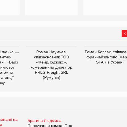
 Івченко —
Роман Наумчев,
Роман Корсак, співвла
ентно-
співзасновник ТОВ
франчайзингової мер
нії «Вайз
«ФейрЛоджикс»,
SPAR в Україні
тингової
комерційний директор
ето» та
FRLG Freight SRL
 агенції
(Румунія)
cy.
Брагина Людмила
Просування компанії на