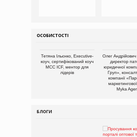
ОСОБИСТОСТІ
арас Ігорович,
Тетяна Ільєнко, Executive-
Олег Андрійович
иробництва ТОВ
коуч, сертифікований коуч
директор пат
Герчак"
МСС ICF, ментор для
юридичної компа
лідерів
Груп», консал
компанії «Пар
маркетингової
Myka Agen
БЛОГИ
Брагина Людмила
Просування компанії на