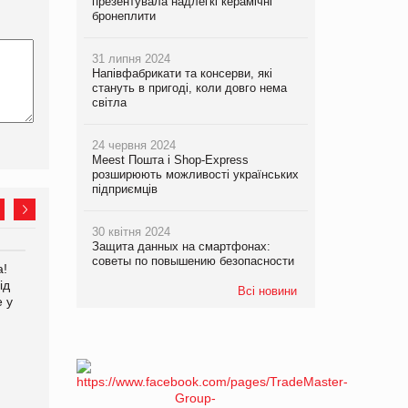
презентувала надлегкі керамічні
бронеплити
31 липня 2024
Напівфабрикати та консерви, які
стануть в пригоді, коли довго нема
світла
24 червня 2024
Meest Пошта і Shop-Express
розширюють можливості українських
підприємців
30 квітня 2024
Защита данных на смартфонах:
советы по повышению безопасности
а!
EVA.UA запустила
Kraft Heinz скоротила
ід
кампанію «Хто б знав» про
збиток у першому півріччі
Всі новини
е у
асортимент, якого покупці
не очікують побачити на
платформі