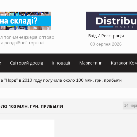
Вхід
Реєстрація
л топ-менеджерів оптової
та роздрібної торгівлі
09 серпня 2026
к
Світовий досвід
Інновації
Маркетинг
Каталог Ком
а "Норд" в 2010 году получила около 100 млн. грн. прибыли
14 чер
ЛО 100 МЛН. ГРН. ПРИБЫЛИ