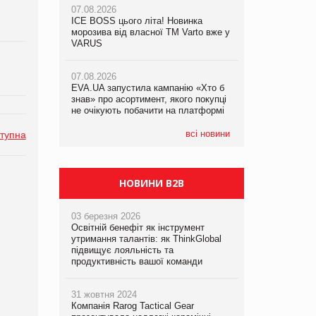
07.08.2026
07.08.2026
ICE BOSS цього літа! Новинка
ICE BOSS цього літа! Новинка
07.08.2026
морозива від власної ТМ Varto вже у
морозива від власної ТМ Varto вже у
Франція заборонила рекламні дзвінки
VARUS
VARUS
без згоди клієнтів
07.08.2026
07.08.2026
EVA.UA запустила кампанію «Хто б
EVA.UA запустила кампанію «Хто б
знав» про асортимент, якого покупці
знав» про асортимент, якого покупці
не очікують побачити на платформі
не очікують побачити на платформі
всі новини
тупна
НОВИНИ B2B
03 березня 2026
Освітній бенефіт як інструмент
утримання талантів: як ThinkGlobal
підвищує лояльність та
продуктивність вашої команди
31 жовтня 2024
Компанія Rarog Tactical Gear