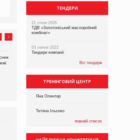
ТЕНДЕРИ
21 січня 2026
ТДВ «Золотоніський маслоробний
комбінат»
03 липня 2023
Тендери компанії
сник
Олексій Логачов-Михайлов
Яна Сараніна, директор
ежі
Файно маркет Директор
Всі тендери
компанії «УкраМарин»
департаменту з
виробництва
ТРЕНІНГОВИЙ ЦЕНТР
Яна Олентир
Тетяна Ільєнко
повний список
Брагина Людмила
Просування компанії на
НАЙБЛИЖЧА КОНФЕРЕНЦІЯ