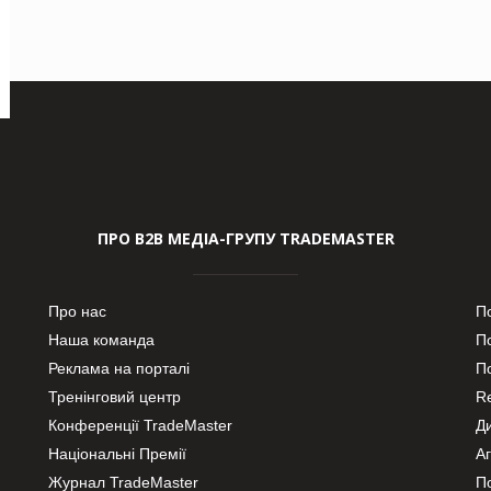
ПРО В2В МЕДІА-ГРУПУ TRADEMASTER
Про нас
П
Наша команда
П
Реклама на порталі
По
Тренінговий центр
Re
Конференції TradeMaster
Д
Національні Премії
А
Журнал TradeMaster
П