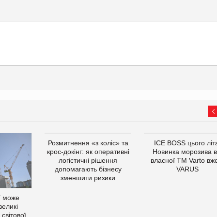
Розмитнення «з коліс» та
ICE BOSS цього літ
крос-докінг: як оперативні
Новинка морозива в
логістичні рішення
власної ТМ Varto вж
допомагають бізнесу
VARUS
зменшити ризики
ї може
великі
світової