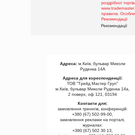
порталі оптової та
роздрібної торгівлі
www.trademaster.ua.
правила. Особливості.
ії
Рекомендації
Адреса:
м.Київ, бульвар Миколи
Руденка 14А
Адреса для кореспонденції:
ТОВ "Tрейд Мастер Груп"
м.Київ, бульвар Миколи Руденка 14а,
2 поверх, оф 121, 03194
Контакти для:
замовлення треннгів, конференцій:
+380 (67) 502-99-00,
замовлення реклами на порталі,
журналах:
+380 (67) 502 30 13,