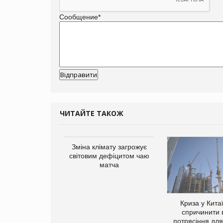
Сообщение
*
ЧИТАЙТЕ ТАКОЖ
ує виробника
Зміна клімату загрожує
добавок Thorne
світовим дефіцитом чаю
матча
Криза у Кита
спричинити 
потрясіння для 