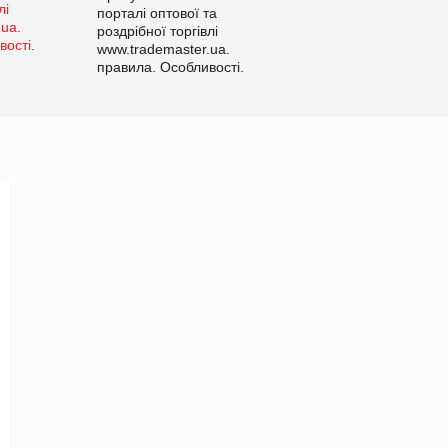
порталі оптової та
роздрібної торгівлі
www.trademaster.ua.
правила. Особливості.
Рекомендації