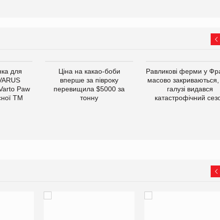
ка для
Ціна на какао-боби
Равликові ферми у Фра
 VARUS
вперше за півроку
масово закриваються,
 Varto Paw
перевищила $5000 за
галузі видався
сної ТМ
тонну
катастрофічний сез