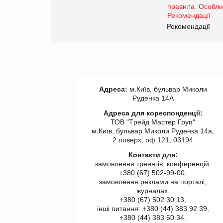
www.trademaster.ua.
правила. Особливості.
ії
Рекомендації
Адреса:
м.Київ, бульвар Миколи
Руденка 14А
Адреса для кореспонденції:
ТОВ "Tрейд Мастер Груп"
м.Київ, бульвар Миколи Руденка 14а,
2 поверх, оф 121, 03194
Контакти для:
замовлення треннгів, конференцій:
+380 (67) 502-99-00,
замовлення реклами на порталі,
журналах:
+380 (67) 502 30 13,
інші питання: +380 (44) 383 92 39,
+380 (44) 383 50 34.