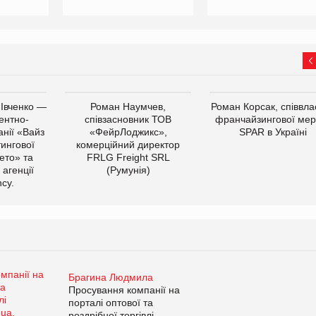
 Івченко —
Роман Наумчев,
Роман Корсак, співвла
ентно-
співзасновник ТОВ
франчайзингової мер
нії «Вайз
«ФейрЛоджикс»,
SPAR в Україні
тингової
комерційний директор
ето» та
FRLG Freight SRL
 агенції
(Румунія)
cy.
Брагина Людмила
Просування компанії на
порталі оптової та
роздрібної торгівлі