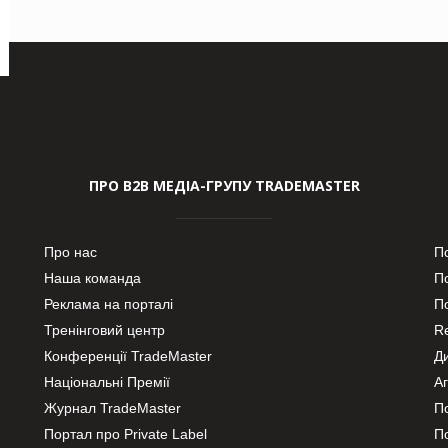
ПРО В2В МЕДІА-ГРУПУ TRADEMASTER
Про нас
П
Наша команда
П
Реклама на порталі
По
Тренінговий центр
Re
Конференції TradeMaster
Д
Національні Премії
А
Журнал TradeMaster
П
Портал про Private Label
П