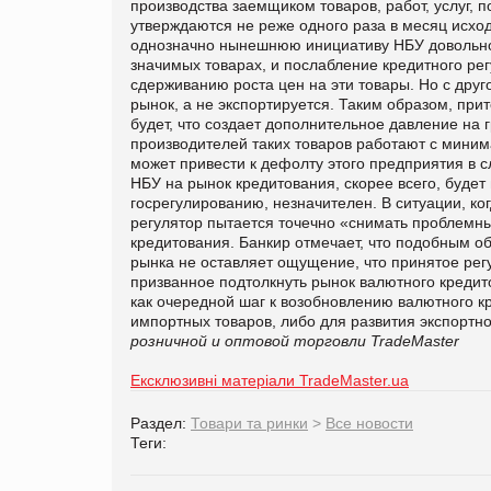
производства заемщиком товаров, работ, услуг, 
утверждаются не реже одного раза в месяц исхо
однозначно нынешнюю инициативу НБУ довольно с
значимых товарах, и послабление кредитного ре
сдерживанию роста цен на эти товары. Но с друг
рынок, а не экспортируется. Таким образом, при
будет, что создает дополнительное давление на 
производителей таких товаров работают с миним
может привести к дефолту этого предприятия в 
НБУ на рынок кредитования, скорее всего, буде
госрегулированию, незначителен. В ситуации, ко
регулятор пытается точечно «снимать проблемны
кредитования. Банкир отмечает, что подобным о
рынка не оставляет ощущение, что принятое рег
призванное подтолкнуть рынок валютного креди
как очередной шаг к возобновлению валютного кр
импортных товаров, либо для развития экспортн
розничной и оптовой торговли TradeMaster
Ексклюзивні матеріали TradeMaster.ua
Раздел:
Товари та ринки
>
Все новости
Теги: