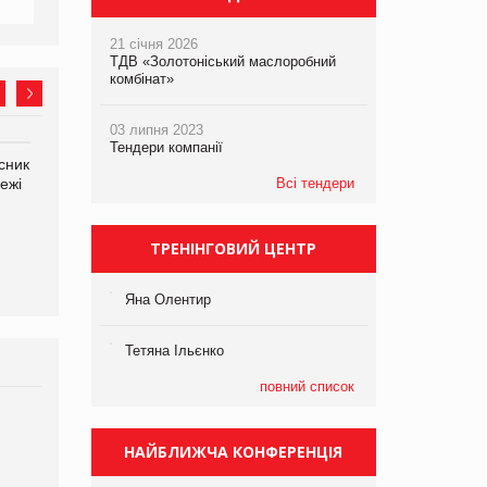
21 січня 2026
ТДВ «Золотоніський маслоробний
комбінат»
03 липня 2023
Тендери компанії
сник
Олексій Логачов-Михайлов
Яна Сараніна, директор
ежі
Файно маркет Директор
Всі тендери
компанії «УкраМарин»
департаменту з
виробництва
ТРЕНІНГОВИЙ ЦЕНТР
Яна Олентир
Тетяна Ільєнко
повний список
Брагина Людмила
Просування компанії на
НАЙБЛИЖЧА КОНФЕРЕНЦІЯ
порталі оптової та
роздрібної торгівлі