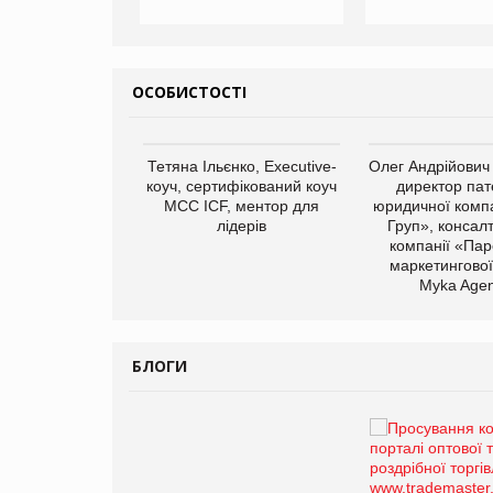
ОСОБИСТОСТІ
арас Ігорович,
Тетяна Ільєнко, Executive-
Олег Андрійович
иробництва ТОВ
коуч, сертифікований коуч
директор пат
Герчак"
МСС ICF, ментор для
юридичної компа
лідерів
Груп», консал
компанії «Пар
маркетингової
Myka Agen
БЛОГИ
Брагина Людмила
Просування компанії на
порталі оптової та
роздрібної торгівлі