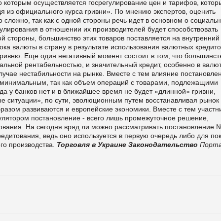
по которым осуществляется госрегулирование цен и тарифов, котор
дя из официального курса гривни». По мнению экспертов, оценить
ложно, так как с одной стороны речь идет в основном о социаль
гулирования в отношении их производителей будет способствовать
ой стороны, большинство этих товаров поставляется на внутренний
тока валюты в страну в результате использования валютных кредито
гривню. Еще один негативный момент состоит в том, что большинст
альной рентабельностью, и значительный кредит, особенно в валют
случае нестабильности на рынке. Вместе с тем влияние постановле
т минимальным, так как объем операций с товарами, подлежащими
гда у банков нет и в ближайшее время не будет «длинной» гривни,
е ситуации», по сути, эволюционным путем восстанавливая рынок
бразом развиваются и европейские экономики. Вместе с тем участн
улятором постановление - всего лишь промежуточное решение,
тования. На сегодня вряд ли можно рассматривать постановление 
едитования, ведь оно используется в первую очередь либо для по
ого производства.
Торговля в Украине
Законодательство
Порт