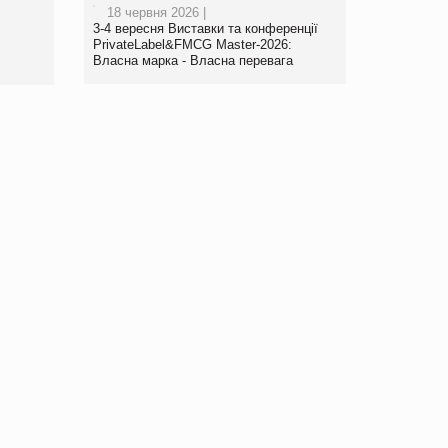
18 червня 2026 |
www.trademaster.ua.
3-4 вересня Виставки та конференції
правила. Особливості.
PrivateLabel&FMCG Master-2026:
Власна марка - Власна перевага