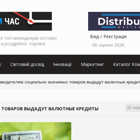
Вхід
Реєстрація
л топ-менеджерів оптової
та роздрібної торгівлі
06 серпня 2026
к
Світовий досвід
Інновації
Маркетинг
Каталог Ком
зводителям социально значимых товаров выдадут валютные креди
16 чер
 ТОВАРОВ ВЫДАДУТ ВАЛЮТНЫЕ КРЕДИТЫ