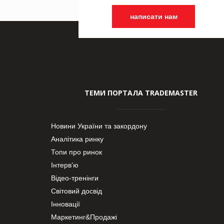
написати нам
ТЕМИ ПОРТАЛА TRADEMASTER
Новини України та закордону
Аналітика ринку
Топи про ринок
Інтерв’ю
Відео-тренінги
Світовий досвід
Інновації
Маркетинг&Продажі