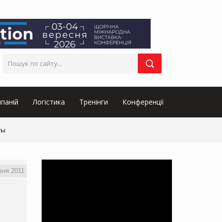
паній
Логістика
Тренінги
Конференції
ты
вня 2011