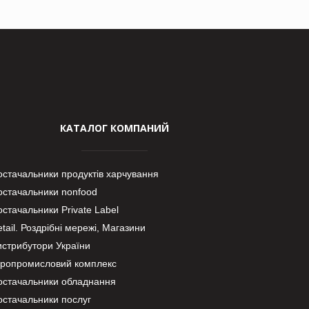
КАТАЛОГ КОМПАНИЙ
остачальники продуктів харчування
остачальники nonfood
стачальники Private Label
tail. Роздрібні мережі, Магазини
истрибутори України
гропромисловий комплекс
остачальники обладнання
остачальники послуг