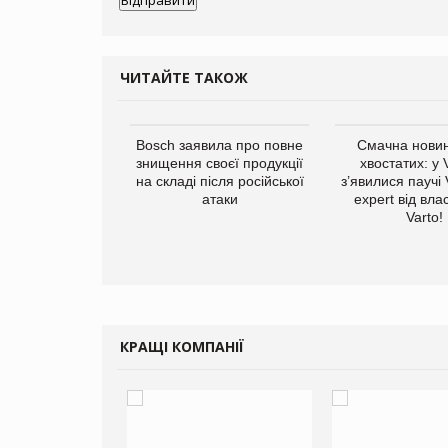
ЧИТАЙТЕ ТАКОЖ
ратила понад $1
Bosch заявила про повне
Смачна новин
 маркетинг за
знищення своєї продукції
хвостатих: у
вартал
на складі після російської
з’явилися паучі
атаки
expert від вла
Varto!
КРАЩІ КОМПАНІЇ