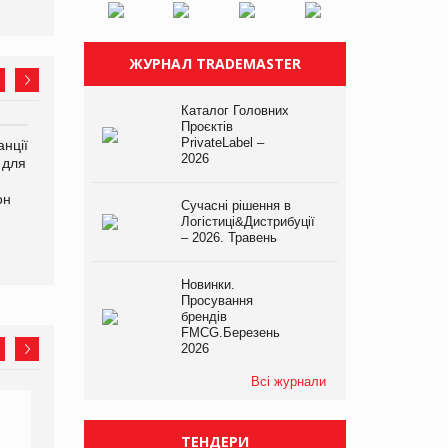
ЖУРНАЛ TRADEMASTER
Каталог Головних
Проєктів
PrivateLabel –
нції
Amazon поверне клієнтам
У Євросоюзі набули
2026
 для
600 млн доларів за раніше
чинності нові правила
сплачені мита
щодо штучного інтелекту
он
Сучасні рішення в
Логістиці&Дистрибуції
– 2026. Травень
Новинки.
Просування
брендів
FMCG.Березень
2026
Всі журнали
ТЕНДЕРИ