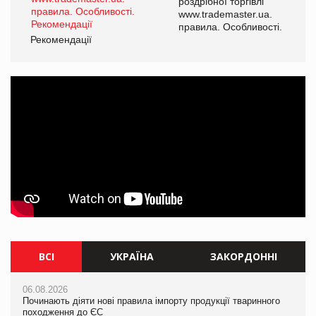
роздрібної торгівлі
www.trademaster.ua.
і.
правила. Особливості.
Рекомендації
Ре
ВСІ
УКРАЇНА
ЗАКОРДОННІ
06.08.2026
06.08.2026
06.08.2026
Починають діяти нові правила імпорту продукції тваринного
Починають діяти нові правила імпорту продукції тваринного
Починають діяти нові правила імпорту продукції тваринного
походження до ЄС
походження до ЄС
походження до ЄС