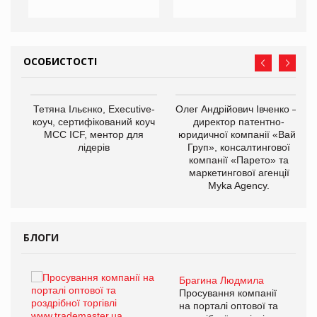
ОСОБИСТОСТІ
,
Тетяна Ільєнко, Executive-
Олег Андрійович Івченко —
ОВ
коуч, сертифікований коуч
директор патентно-
МСС ICF, ментор для
юридичної компанії «Вайз
лідерів
Груп», консалтингової
компанії «Парето» та
маркетингової агенції
Myka Agency.
БЛОГИ
Брагина Людмила
ї
Просування компанії
а
на порталі оптової та