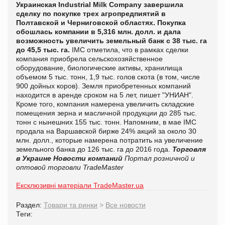
Украинская Industrial Milk Company завершила
сделку по покупке трех агропредпиятий в
Полтавской и Черниговской областях. Покупка
обошлась компании в 5,316 млн. долл. и дала
возможность увеличить земельный банк с 38 тыс. га
до 45,5 тыс. га.
IMC отметила, что в рамках сделки
компания приобрела сельскохозяйственное
оборудование, биологические активы, хранилища
объемом 5 тыс. тонн, 1,9 тыс. голов скота (в том, числе
900 дойных коров). Земля приобретенных компаний
находится в аренде сроком на 5 лет, пишет "
УНИАН".
Кроме того, компания намерена увеличить складские
помещения зерна и масличной продукции до 285 тыс.
тонн с нынешних 155 тыс. тонн. Напомним, в мае IMC
продала на Варшавской бирже 24% акций за около 30
млн. долл., которые намерена потратить на увеличение
земельного банка до 126 тыс. га до 2016 года.
Торговля
в Украине
Новости компаний
Портал розничной и
оптовой торговли TradeMaster
Ексклюзивні матеріали TradeMaster.ua
Раздел:
Товари та ринки
>
Все новости
Теги: