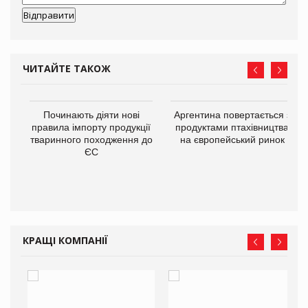
ЧИТАЙТЕ ТАКОЖ
в
Починають діяти нові
Аргентина повертається з
правила імпорту продукції
продуктами птахівництва
тваринного походження до
на європейський ринок
О:
ЄС
КРАЩІ КОМПАНІЇ