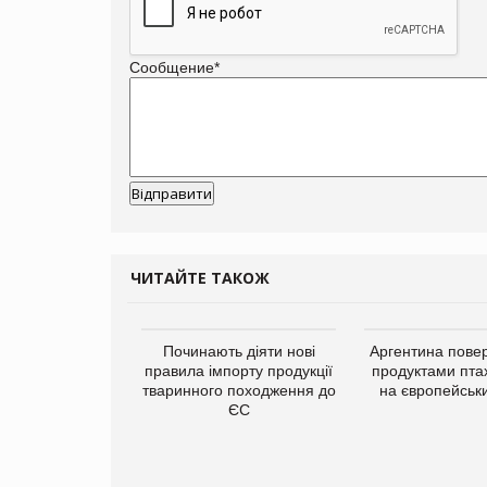
Сообщение
*
ЧИТАЙТЕ ТАКОЖ
Починають діяти нові
Аргентина повер
правила імпорту продукції
продуктами пта
тваринного походження до
на європейськ
ЄС
упермаркетів
упує мережу
нів формату