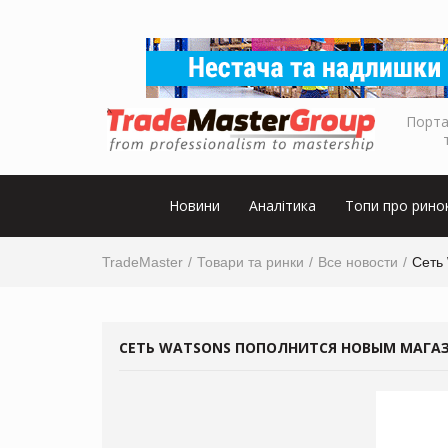
Порта
Новини
Аналітика
Топи про рино
TradeMaster
Товари та ринки
Все новости
Сеть
СЕТЬ WATSONS ПОПОЛНИТСЯ НОВЫМ МАГА