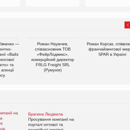
 Івченко —
Роман Наумчев,
Роман Корсак, співвла
ентно-
співзасновник ТОВ
франчайзингової мер
нії «Вайз
«ФейрЛоджикс»,
SPAR в Україні
тингової
комерційний директор
ето» та
FRLG Freight SRL
 агенції
(Румунія)
cy.
Брагина Людмила
Просування компанії на
порталі оптової та
роздрібної торгівлі