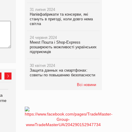
31 липня 2024
Напівфабрикати та консерви, які
стануть в пригоді, коли довго нема
світла
24 червня 2024
Meest Пошта і Shop-Express
розширюють можливості українських
підприємців
30 квітня 2024
Защита данных на смартфонах:
советы по повышению безопасности
Всі новини
ка
Bosch заявила про повне
Смачна новинка для
orne
знищення своєї продукції
хвостатих: у VARUS
на складі після російської
з’явилися паучі Varto Paw
атаки
expert від власної ТМ
Varto!