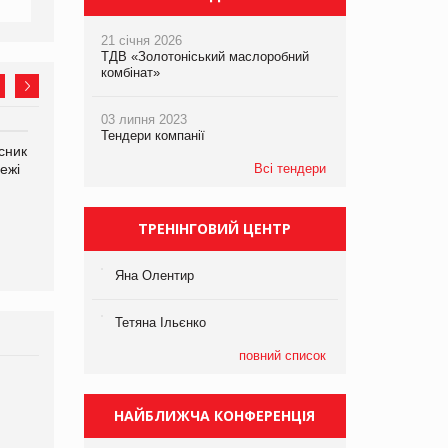
21 січня 2026
ТДВ «Золотоніський маслоробний
комбінат»
03 липня 2023
Тендери компанії
сник
Олексій Логачов-Михайлов
Яна Сараніна, директор
ежі
Файно маркет Директор
Всі тендери
компанії «УкраМарин»
департаменту з
виробництва
ТРЕНІНГОВИЙ ЦЕНТР
Яна Олентир
Тетяна Ільєнко
повний список
Брагина Людмила
Просування компанії на
НАЙБЛИЖЧА КОНФЕРЕНЦІЯ
порталі оптової та
роздрібної торгівлі