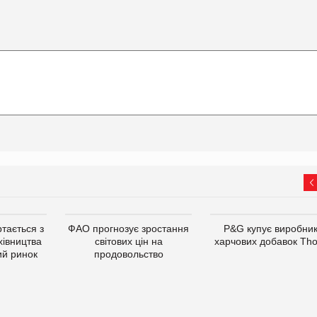
тається з
ФАО прогнозує зростання
P&G купує виробни
хівництва
світових цін на
харчових добавок Th
ий ринок
продовольство