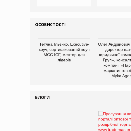
ОСОБИСТОСТІ
арас Ігорович,
Тетяна Ільєнко, Executive-
Олег Андрійович
иробництва ТОВ
коуч, сертифікований коуч
директор пат
Герчак"
МСС ICF, ментор для
юридичної компа
лідерів
Груп», консал
компанії «Пар
маркетингової
Myka Agen
БЛОГИ
Брагина Людмила
Просування компанії на
порталі оптової та
роздрібної торгівлі