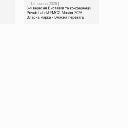
18 червня 2026 |
www.trademaster.ua.
3-4 вересня Виставки та конференції
правила. Особливості.
PrivateLabel&FMCG Master-2026:
Власна марка - Власна перевага