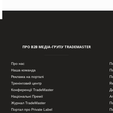
ПРО В2В МЕДІА-ГРУПУ TRADEMASTER
Про нас
П
Наша команда
П
Реклама на порталі
По
Тренінговий центр
Re
Конференції TradeMaster
Д
Національні Премії
А
Журнал TradeMaster
П
Портал про Private Label
П