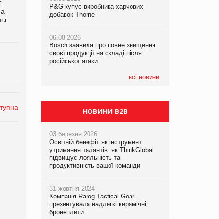
т
P&G купує виробника харчових
P&G купує виробника харчових
P&G купує виробника харчових
на
добавок Thorne
добавок Thorne
добавок Thorne
ны.
06.08.2026
06.08.2026
06.08.2026
Bosch заявила про повне знищення
Bosch заявила про повне знищення
Bosch заявила про повне знищення
своєї продукції на складі після
своєї продукції на складі після
своєї продукції на складі після
російської атаки
російської атаки
російської атаки
всі новини
тупна
НОВИНИ B2B
03 березня 2026
Освітній бенефіт як інструмент
утримання талантів: як ThinkGlobal
підвищує лояльність та
продуктивність вашої команди
31 жовтня 2024
Компанія Rarog Tactical Gear
презентувала надлегкі керамічні
бронеплити