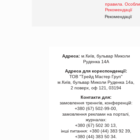
www.trademaster.ua.
правила. Особливості.
ії
Рекомендації
Адреса:
м.Київ, бульвар Миколи
Руденка 14А
Адреса для кореспонденції:
ТОВ "Tрейд Мастер Груп"
м.Київ, бульвар Миколи Руденка 14а,
2 поверх, оф 121, 03194
Контакти для:
замовлення треннгів, конференцій:
+380 (67) 502-99-00,
замовлення реклами на порталі,
журналах:
+380 (67) 502 30 13,
інші питання: +380 (44) 383 92 39,
+380 (44) 383 50 34.