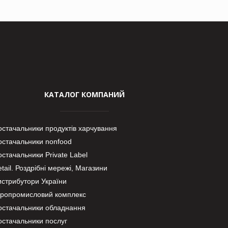
КАТАЛОГ КОМПАНИЙ
остачальники продуктів харчування
остачальники nonfood
стачальники Private Label
tail. Роздрібні мережі, Магазини
истрибутори України
гропромисловий комплекс
остачальники обладнання
остачальники послуг