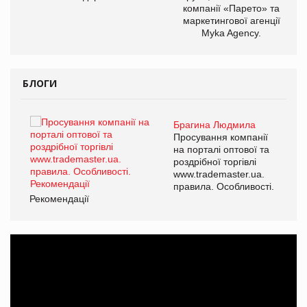
компанії «Парето» та
маркетингової агенції
Myka Agency.
БЛОГИ
Брагина Людмила
ї
Просування компанії
а
на порталі оптової та
роздрібної торгівлі
www.trademaster.ua.
і.
правила. Особливості.
Рекомендації
Ре