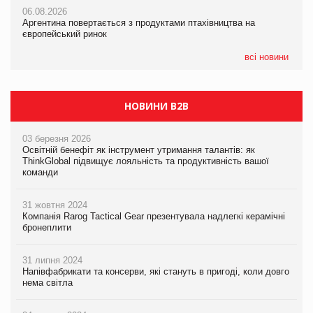
06.08.2026
06.08.2026
06.08.2026
Аргентина повертається з продуктами птахівництва на
Аргентина повертається з продуктами птахівництва на
Аргентина повертається з продуктами птахівництва на
європейський ринок
європейський ринок
європейський ринок
всі новини
НОВИНИ B2B
03 березня 2026
Освітній бенефіт як інструмент утримання талантів: як
ThinkGlobal підвищує лояльність та продуктивність вашої
команди
31 жовтня 2024
Компанія Rarog Tactical Gear презентувала надлегкі керамічні
бронеплити
31 липня 2024
Напівфабрикати та консерви, які стануть в пригоді, коли довго
нема світла