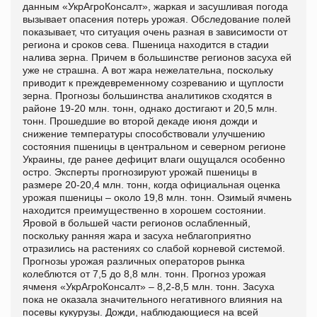
данным «УкрАгроКонсалт», жаркая и засушливая погода
вызывает опасения потерь урожая. Обследование полей
показывает, что ситуация очень разная в зависимости от
региона и сроков сева. Пшеница находится в стадии
налива зерна. Причем в большинстве регионов засуха ей
уже не страшна. А вот жара нежелательна, поскольку
приводит к преждевременному созреванию и щуплости
зерна. Прогнозы большинства аналитиков сходятся в
районе 19-20 млн. тонн, однако достигают и 20,5 млн.
тонн. Прошедшие во второй декаде июня дожди и
снижение температуры способствовали улучшению
состояния пшеницы в центральном и северном регионе
Украины, где ранее дефицит влаги ощущался особенно
остро. Эксперты прогнозируют урожай пшеницы в
размере 20-20,4 млн. тонн, когда официальная оценка
урожая пшеницы – около 19,8 млн. тонн. Озимый ячмень
находится преимущественно в хорошем состоянии.
Яровой в большей части регионов ослабленный,
поскольку ранняя жара и засуха неблагоприятно
отразились на растениях со слабой корневой системой.
Прогнозы урожая различных операторов рынка
колеблются от 7,5 до 8,8 млн. тонн. Прогноз урожая
ячменя «УкрАгроКонсалт» – 8,2-8,5 млн. тонн. Засуха
пока не оказала значительного негативного влияния на
посевы кукурузы. Дожди, наблюдающиеся на всей