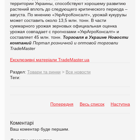
территории Украины, способствуют хорошему развитию
растений вплоть до следующего критического периода –
августа. По мнению «УкрАгроКонсалт», урожай кукурузы
может составить около 13,5 млн. тонн. В части
суммарного урожая зерновых официальная оценка
урожая совпадает с прогнозами «УкрАгроКонсалт» и
составляет 45 млн. тонн.
Торговля в Украине
Новости
компаний
Портал розничной и оптовой торговли
TradeMaster
Ексклюзивні матеріали TradeMaster.ua
Раздел:
Товари та ринки
>
Все новости
Теги:
Попередня
Весь список
Наступна
Коментарі
Ваш коментар буде першим.