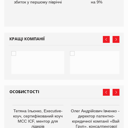
іше
збиток у першому півріччі
на 9%
КРАЩІ КОМПАНІЇ
ОСОБИСТОСТІ
,
Тетяна Ільєнко, Executive-
Олег Андрійович Івченко —
ОВ
коуч, сертифікований коуч
директор патентно-
МСС ICF, ментор для
юридичної компанії «Вайз
лідерів
Груп», консалтингової