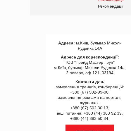
правила. Особливості.
ії
Рекомендації
Адреса:
м.Київ, бульвар Миколи
Руденка 14А
Адреса для кореспонденції:
ТОВ "Tрейд Мастер Груп"
м.Київ, бульвар Миколи Руденка 14а,
2 поверх, оф 121, 03194
Контакти для:
замовлення треннгів, конференцій:
+380 (67) 502-99-00,
замовлення реклами на порталі,
журналах:
+380 (67) 502 30 13,
інші питання: +380 (44) 383 92 39,
+380 (44) 383 50 34.