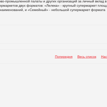
ово-промышленной палаты и других организаций за личный вклад в
упермаркетов двух форматов: «Лелека» - крупный супермаркет пло
00 наименований, и «Семейный» - небольшой супермаркет формата
Попередня
Весь список
Нас