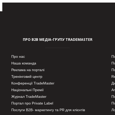
ПРО В2В МЕДІА-ГРУПУ TRADEMASTER
Про нас
П
Наша команда
П
Реклама на порталі
По
Тренінговий центр
Re
Конференції TradeMaster
Д
Національні Премії
А
Журнал TradeMaster
П
Портал про Private Label
П
Послуги В2В- маркетингу та PR для клієнтів
Ло