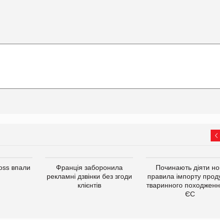
oss впали
Франція заборонила
Починають діяти но
рекламні дзвінки без згоди
правила імпорту проду
клієнтів
тваринного походженн
ЄС