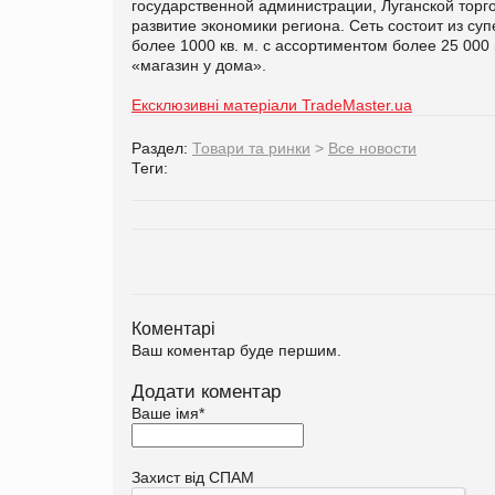
государственной администрации, Луганской торг
развитие экономики региона. Сеть состоит из с
более 1000 кв. м. с ассортиментом более 25 0
«магазин у дома».
Ексклюзивні матеріали TradeMaster.ua
Раздел:
Товари та ринки
>
Все новости
Теги:
Коментарі
Ваш коментар буде першим.
Додати коментар
Ваше імя
*
Захист від СПАМ