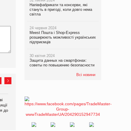
31 липня 2024
Напівфабрикати та консерви, які
стануть в пригоді, коли довго нема
світла
24 червня 2024
Meest Пошта і Shop-Express
розширюють можливості українських
підприємців
30 квітня 2024
Защита данных на смартфонах:
советы по повышению безопасности
Всі новини
ві
Аргентина повертається з
ФАО прогнозує зростання
кції
продуктами птахівництва
світових цін на
я до
на європейський ринок
продовольство