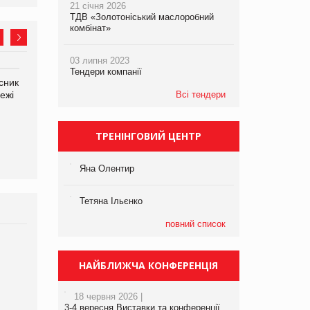
21 січня 2026
ТДВ «Золотоніський маслоробний
комбінат»
03 липня 2023
Тендери компанії
сник
Олексій Логачов-Михайлов
Яна Сараніна, директор
ежі
Файно маркет Директор
Всі тендери
компанії «УкраМарин»
департаменту з
виробництва
ТРЕНІНГОВИЙ ЦЕНТР
Яна Олентир
Тетяна Ільєнко
повний список
Брагина Людмила
Просування компанії на
НАЙБЛИЖЧА КОНФЕРЕНЦІЯ
порталі оптової та
роздрібної торгівлі
18 червня 2026 |
www.trademaster.ua.
3-4 вересня Виставки та конференції