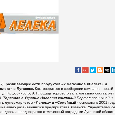
ск), развивающее сети продуктовых магазинов «Лелека» и
лека» в Луганске.
Как говориться в сообщении компании, новый
: ул. Коцюбинсого, 9. Площадь торгового зала магазина составляет
0.
Торговля в Украине
Новости компаний
Портал розничной и
ть супермаркетов «Лелека» и «Семейный»
основана в 2001 году
инамично развивающихся предприятий г. Луганска. Учредителем с
сандрович, неоднократно отмеченный наградами Луганской област