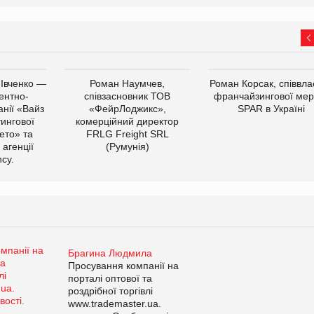
 Івченко —
Роман Наумчев,
Роман Корсак, співвла
ентно-
співзасновник ТОВ
франчайзингової мер
нії «Вайз
«ФейрЛоджикс»,
SPAR в Україні
тингової
комерційний директор
ето» та
FRLG Freight SRL
 агенції
(Румунія)
cy.
Брагина Людмила
Просування компанії на
порталі оптової та
роздрібної торгівлі
www.trademaster.ua.