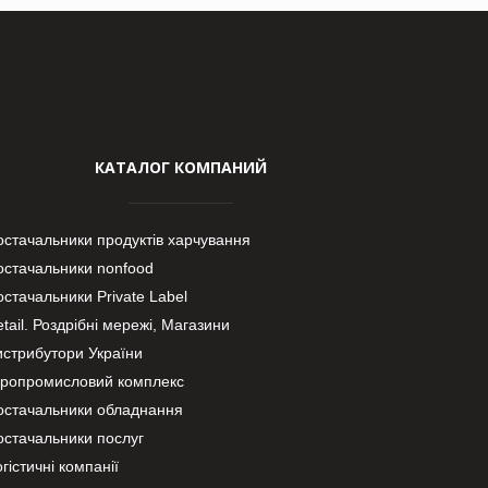
КАТАЛОГ КОМПАНИЙ
остачальники продуктів харчування
остачальники nonfood
стачальники Private Label
tail. Роздрібні мережі, Магазини
истрибутори України
гропромисловий комплекс
остачальники обладнання
остачальники послуг
гістичні компанії