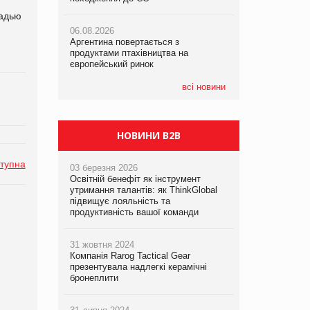
щадью
06.08.2026
06.08.2026
06.08.2026
Аргентина повертається з
Аргентина повертається з
Аргентина повертається з
продуктами птахівництва на
продуктами птахівництва на
продуктами птахівництва на
європейський ринок
європейський ринок
європейський ринок
всі новини
НОВИНИ B2B
тупна
03 березня 2026
Освітній бенефіт як інструмент
утримання талантів: як ThinkGlobal
підвищує лояльність та
продуктивність вашої команди
31 жовтня 2024
Компанія Rarog Tactical Gear
презентувала надлегкі керамічні
бронеплити