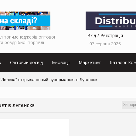
Вхід
Реєстрація
л топ-менеджерів оптової
та роздрібної торгівлі
07 серпня 2026
к
Світовий досвід
Інновації
Маркетинг
Каталог Ком
"Лелека" открыла новый супермаркет в Луганске
25 чер
ЕТ В ЛУГАНСКЕ