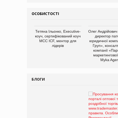
ОСОБИСТОСТІ
арас Ігорович,
Тетяна Ільєнко, Executive-
Олег Андрійович
иробництва ТОВ
коуч, сертифікований коуч
директор пат
Герчак"
МСС ICF, ментор для
юридичної компа
лідерів
Груп», консал
компанії «Пар
маркетингової
Myka Agen
БЛОГИ
Брагина Людмила
Просування компанії на
порталі оптової та
роздрібної торгівлі
www.trademaster.ua.