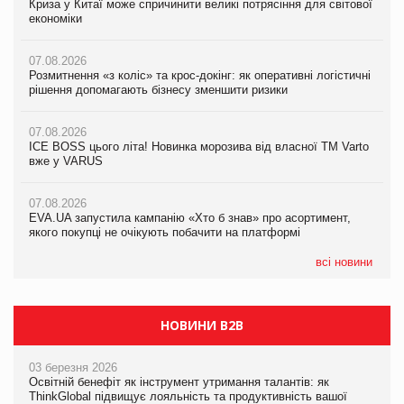
Криза у Китаї може спричинити великі потрясіння для світової
Криза у Китаї може спричинити великі потрясіння для світової
Криза у Китаї може спричинити великі потрясіння для світової
економіки
економіки
економіки
07.08.2026
07.08.2026
07.08.2026
Розмитнення «з коліс» та крос-докінг: як оперативні логістичні
Розмитнення «з коліс» та крос-докінг: як оперативні логістичні
Kraft Heinz скоротила збиток у першому півріччі
рішення допомагають бізнесу зменшити ризики
рішення допомагають бізнесу зменшити ризики
07.08.2026
07.08.2026
07.08.2026
Продажі Hugo Boss впали на 9%
ICE BOSS цього літа! Новинка морозива від власної ТМ Varto
ICE BOSS цього літа! Новинка морозива від власної ТМ Varto
вже у VARUS
вже у VARUS
07.08.2026
Франція заборонила рекламні дзвінки без згоди клієнтів
07.08.2026
07.08.2026
EVA.UA запустила кампанію «Хто б знав» про асортимент,
EVA.UA запустила кампанію «Хто б знав» про асортимент,
якого покупці не очікують побачити на платформі
якого покупці не очікують побачити на платформі
всі новини
НОВИНИ B2B
03 березня 2026
Освітній бенефіт як інструмент утримання талантів: як
ThinkGlobal підвищує лояльність та продуктивність вашої