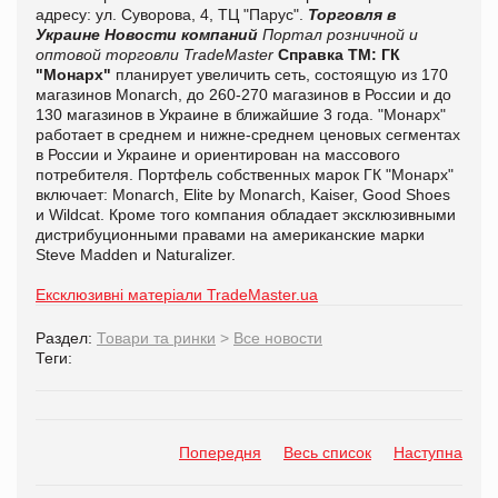
адресу: ул. Суворова, 4, ТЦ "Парус".
Торговля в
Украине
Новости компаний
Портал розничной и
оптовой торговли TradeMaster
Справка ТМ:
ГК
"Монарх"
планирует увеличить сеть, состоящую из 170
магазинов Monarch, до 260-270 магазинов в России и до
130 магазинов в Украине в ближайшие 3 года. "Монарх"
работает в среднем и нижне-среднем ценовых сегментах
в России и Украине и ориентирован на массового
потребителя. Портфель собственных марок ГК "Монарх"
включает: Monarch, Elite by Monarch, Kaiser, Good Shoes
и Wildcat. Кроме того компания обладает эксклюзивными
дистрибуционными правами на американские марки
Steve Madden и Naturalizer.
Ексклюзивні матеріали TradeMaster.ua
Раздел:
Товари та ринки
>
Все новости
Теги:
Попередня
Весь список
Наступна