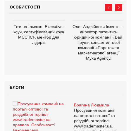
ОСОБИСТОСТІ
,
Тетяна Ільєнко, Executive-
Олег Андрійович Івченко —
ОВ
коуч, сертифікований коуч
директор патентно-
МСС ICF, ментор для
юридичної компанії «Вайз
лідерів
Груп», консалтингової
компанії «Парето» та
маркетингової агенції
Myka Agency.
БЛОГИ
Брагина Людмила
ї
Просування компанії
а
на порталі оптової та
роздрібної торгівлі
www.trademaster.ua.