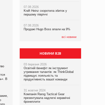
07.08.2026
07.08.2026
06.08.2026
Kraft Heinz скоротила збиток у
Kraft Heinz скоротила збиток у
Аргентина повертається з
першому півріччі
першому півріччі
продуктами птахівництва на
європейський ринок
07.08.2026
07.08.2026
Продажі Hugo Boss впали на 9%
Продажі Hugo Boss впали на 9%
всі новини
НОВИНИ B2B
03 березня 2026
тво
Освітній бенефіт як інструмент
утримання талантів: як ThinkGlobal
ются
підвищує лояльність та
ь». В
продуктивність вашої команди
31 жовтня 2024
Компанія Rarog Tactical Gear
акие,
презентувала надлегкі керамічні
о
бронеплити
это