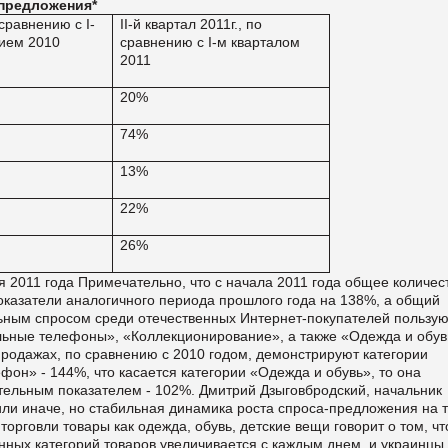
предложения*
 сравнению с І-
II-й
квартал 2011г., по
ием 2010
сравнению с
I-м
кварталом
2011
20%
74%
13%
22%
26%
 2011 года Примечательно, что с начала 2011 года общее количес
оказатели аналогичного периода прошлого года на 138%, а общий
льным спросом среди отечественных Интернет-покупателей пользу
ьные телефоны», «Коллекционирование», а также «Одежда и обув
родажах, по сравнению с 2010 годом, демонстрируют категории
он» - 144%, что касается категории «Одежда и обувь», то она
тельным показателем - 102%. Дмитрий Дзыговбродский, начальник
или иначе, но стабильная динамика роста спроса-предложения на т
торговли товары как одежда, обувь, детские вещи говорит о том, чт
нных категорий товаров увеличивается с каждым днем, и украинцы 