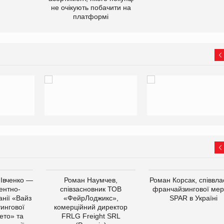
не очікують побачити на
платформі
 Івченко —
Роман Наумчев,
Роман Корсак, співвла
ентно-
співзасновник ТОВ
франчайзингової мер
нії «Вайз
«ФейрЛоджикс»,
SPAR в Україні
тингової
комерційний директор
ето» та
FRLG Freight SRL