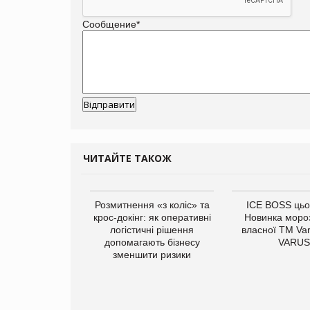
Сообщение
*
ЧИТАЙТЕ ТАКОЖ
новинка для
Розмитнення «з коліс» та
ICE BOSS цьог
тих: у VARUS
крос-докінг: як оперативні
Новинка мороз
паучі Varto Paw
логістичні рішення
власної ТМ Var
ід власної ТМ
допомагають бізнесу
VARUS
Varto!
зменшити ризики