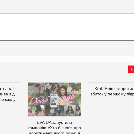
о літа!
Kraft Heinz скороти
ива від
збиток у першому півр
to вже у
EVA.UA запустила
кампанію «Хто б знав» про
асортимент, якого покупці