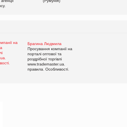
 агенції
(Румунія)
cy.
Брагина Людмила
Просування компанії на
порталі оптової та
роздрібної торгівлі
www.trademaster.ua.
правила. Особливості.
Рекомендації