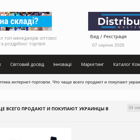
Вхід
Реєстрація
л топ-менеджерів оптової
та роздрібної торгівлі
07 серпня 2026
к
Світовий досвід
Інновації
Маркетинг
Каталог Ком
тика интернет-торговли. Что чаще всего продают и покупают укра
04 ли
ЩЕ ВСЕГО ПРОДАЮТ И ПОКУПАЮТ УКРАИНЦЫ В