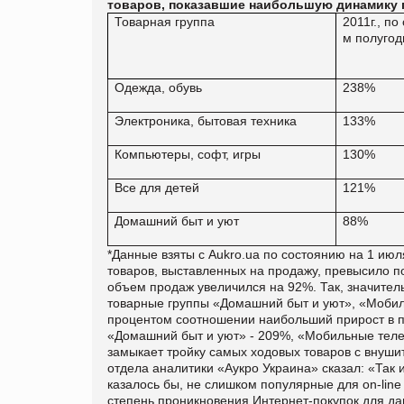
товаров, показавшие наибольшую динамику 
Товарная группа
2011г., по
м полугод
Одежда, обувь
238%
Электроника, бытовая техника
133%
Компьютеры, софт, игры
130%
Все для детей
121%
Домашний быт и уют
88%
*Данные взяты с
Aukro
.
ua
по состоянию на 1 июля
товаров, выставленных на продажу, превысило п
объем продаж увеличился на 92%. Так, значите
товарные группы «Домашний быт и уют», «Мобил
процентом соотношении наибольший прирост в п
«Домашний быт и уют» - 209%, «Мобильные телеф
замыкает тройку самых ходовых товаров с внуши
отдела аналитики «Аукро Украина» сказал: «Так 
казалось бы, не слишком популярные для
on
-
line
степень проникновения Интернет-покупок для да