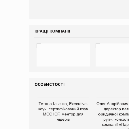
КРАЩІ КОМПАНІЇ
ОСОБИСТОСТІ
арас Ігорович,
Тетяна Ільєнко, Executive-
Олег Андрійович
иробництва ТОВ
коуч, сертифікований коуч
директор пат
Герчак"
МСС ICF, ментор для
юридичної компа
лідерів
Груп», консал
компанії «Пар