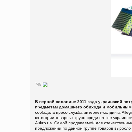
749
В первой половине 2011 года украинский пот
предметам домашнего обихода и мобильным 
сообщила пресс-служба интернет-холдинга Alleg
категории товарных групп среди
on
-
line
украинск
Aukro
.
ua
. Самой продаваемой для отечественных 
предложений по данной группе товаров выросло