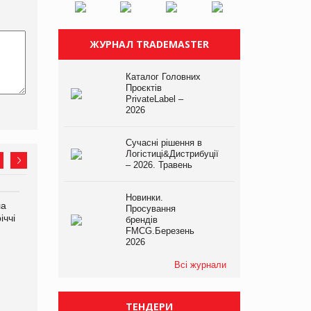
ЖУРНАЛ TRADEMASTER
Каталог Головних
Проєктів
PrivateLabel –
2026
Сучасні рішення в
Логістиці&Дистрибуції
– 2026. Травень
Новинки.
ла
Продажі Hugo Boss впали
Франція заборонила
Просування
іччі
на 9%
рекламні дзвінки без згоди
брендів
клієнтів
FMCG.Березень
2026
Всі журнали
ТЕНДЕРИ