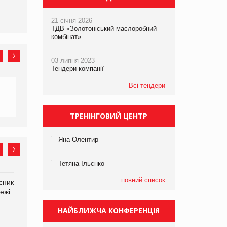
21 січня 2026
ТДВ «Золотоніський маслоробний
комбінат»
03 липня 2023
Тендери компанії
Всі тендери
ТРЕНІНГОВИЙ ЦЕНТР
Яна Олентир
Тетяна Ільєнко
повний список
сник
Олексій Логачов-Михайлов
Яна Сараніна, директор
ежі
Файно маркет Директор
компанії «УкраМарин»
департаменту з
виробництва
НАЙБЛИЖЧА КОНФЕРЕНЦІЯ