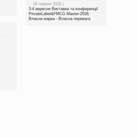
18 червня 2026 |
3-4 вересня Виставки та конференції
PrivateLabel&FMCG Master-2026:
Власна марка - Власна перевага
Брагина Людмила
Просування компанії на
порталі оптової та
роздрібної торгівлі
www.trademaster.ua.
правила. Особливості.