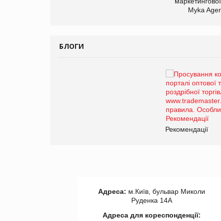
маркетингової
Myka Agen
БЛОГИ
Брагина Людмила
Просування компанії на
порталі оптової та
роздрібної торгівлі
www.trademaster.ua.
правила. Особливості.
ії
Рекомендації
Адреса:
м.Київ, бульвар Миколи
Руденка 14А
Адреса для кореспонденції: