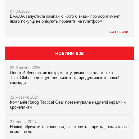
07.08.2026
Франція заборонила рекламні дзвінки без згоди клієнтів
07.08.2026
07.08.2026
EVA.UA запустила кампанію «Хто б знав» про асортимент,
EVA.UA запустила кампанію «Хто б знав» про асортимент,
якого покупці не очікують побачити на платформі
якого покупці не очікують побачити на платформі
всі новини
НОВИНИ B2B
03 березня 2026
Освітній бенефіт як інструмент утримання талантів: як
ThinkGlobal підвищує лояльність та продуктивність вашої
команди
31 жовтня 2024
Компанія Rarog Tactical Gear презентувала надлегкі керамічні
бронеплити
31 липня 2024
Напівфабрикати та консерви, які стануть в пригоді, коли довго
нема світла