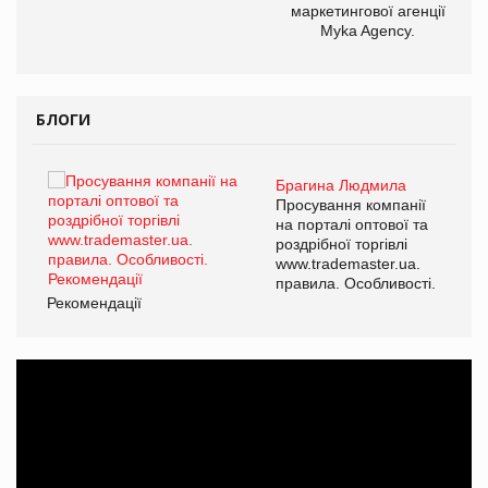
маркетингової агенції
,
Myka Agency.
ОВ
БЛОГИ
Брагина Людмила
ї
Просування компанії
а
на порталі оптової та
роздрібної торгівлі
www.trademaster.ua.
і.
правила. Особливості.
Рекомендації
Ре