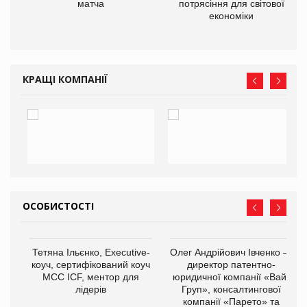
матча
потрясіння для світової
економіки
КРАЩІ КОМПАНІЇ
ОСОБИСТОСТІ
Тетяна Ільєнко, Executive-
Олег Андрійович Івченко —
коуч, сертифікований коуч
директор патентно-
МСС ICF, ментор для
юридичної компанії «Вайз
лідерів
Груп», консалтингової
компанії «Парето» та