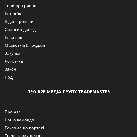
Топи про ринок
Інтерв’ю
Відео-тренінги
Світовий досвід
Інновації
Маркетинг&Продажі
Закупки
Логістика
Закон
Події
ПРО В2В МЕДІА-ГРУПУ TRADEMASTER
Про нас
Наша команда
Реклама на порталі
Тренінговий центр