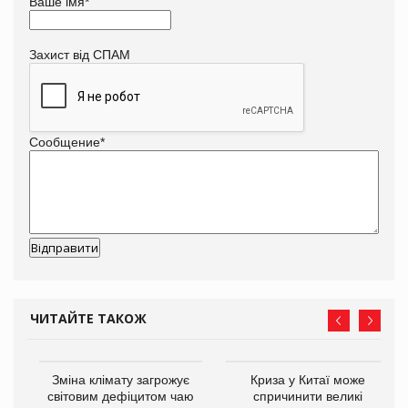
Ваше імя
*
Захист від СПАМ
Сообщение
*
ЧИТАЙТЕ ТАКОЖ
Зміна клімату загрожує
Криза у Китаї може
ne
світовим дефіцитом чаю
спричинити великі