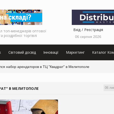
Вхід
Реєстрація
л топ-менеджерів оптової
та роздрібної торгівлі
06 серпня 2026
к
Світовий досвід
Інновації
Маркетинг
Каталог Ком
лся набор арендаторов в ТЦ "Квадрат" в Мелитополе
06 ли
РАТ" В МЕЛИТОПОЛЕ