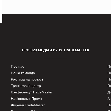
ПРО В2В МЕДІА-ГРУПУ TRADEMASTER
Про нас
П
Наша команда
П
Реклама на порталі
По
Тренінговий центр
Re
Конференції TradeMaster
Д
Національні Премії
А
Журнал TradeMaster
П