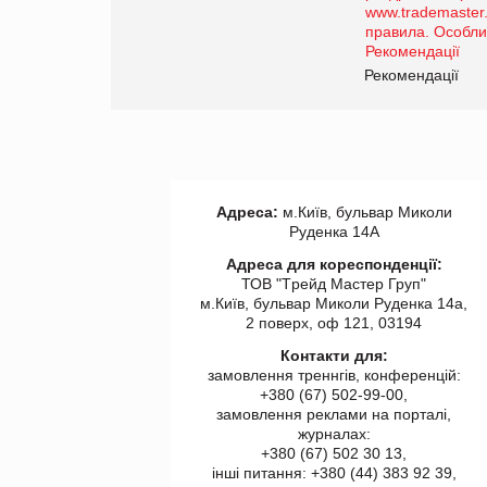
роздрібної торгівлі
www.trademaster.ua.
правила. Особливості.
ії
Рекомендації
Адреса:
м.Київ, бульвар Миколи
Руденка 14А
Адреса для кореспонденції:
ТОВ "Tрейд Мастер Груп"
м.Київ, бульвар Миколи Руденка 14а,
2 поверх, оф 121, 03194
Контакти для:
замовлення треннгів, конференцій:
+380 (67) 502-99-00,
замовлення реклами на порталі,
журналах:
+380 (67) 502 30 13,
інші питання: +380 (44) 383 92 39,