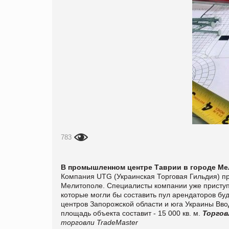
783
В промышленном центре Таврии в городе Мел
Компания UTG (Украинская Торговая Гильдия) при
Мелитополе. Специалисты компании уже приступ
которые могли бы составить пул арендаторов бу
центров Запорожской области и юга Украины Ввод
площадь объекта составит - 15 000 кв. м.
Торгов
торговли TradeMaster