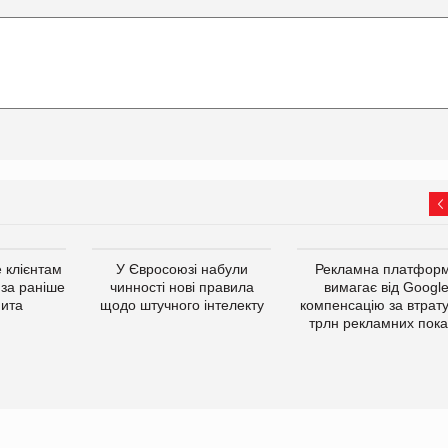
 клієнтам
У Євросоюзі набули
Рекламна платфор
 за раніше
чинності нові правила
вимагає від Googl
мита
щодо штучного інтелекту
компенсацію за втрату
трлн рекламних пока