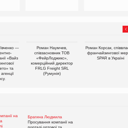
 Івченко —
Роман Наумчев,
Роман Корсак, співвла
ентно-
співзасновник ТОВ
франчайзингової мер
нії «Вайз
«ФейрЛоджикс»,
SPAR в Україні
тингової
комерційний директор
ето» та
FRLG Freight SRL
 агенції
(Румунія)
cy.
Брагина Людмила
Просування компанії на
порталі оптової та