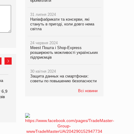
бронеплити
31 липня 2024
Напівфабрикати та консерви, які
стануть в пригоді, коли довго нема
світла
24 червня 2024
Meest Пошта і Shop-Express
розширюють можливості українських
підприємців
30 квітня 2024
Защита данных на смартфонах:
ма
Мережа супермаркетів
Російська атака 5 серпня
советы по повышению безопасности
e
VARUS купує мережу
стала одним із
Всі новини
 6,9
магазинів формату
наймасштабніших ударів
зів
convenience store КОЛО:
по українському бізнесу за
об’єднана компанія
час повномасштабної
налічуватиме 374
війни
магазини