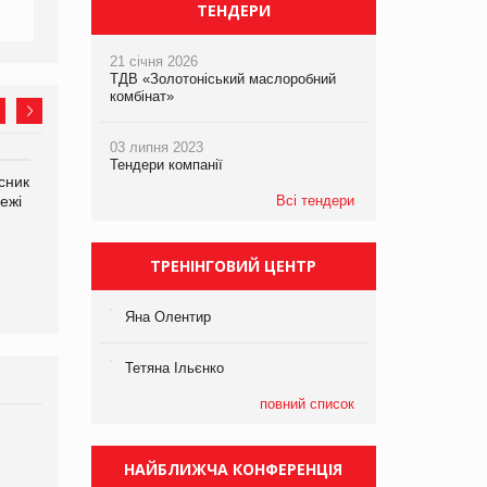
ТЕНДЕРИ
21 січня 2026
ТДВ «Золотоніський маслоробний
комбінат»
03 липня 2023
Тендери компанії
сник
Олексій Логачов-Михайлов
Яна Сараніна, директор
ежі
Файно маркет Директор
Всі тендери
компанії «УкраМарин»
департаменту з
виробництва
ТРЕНІНГОВИЙ ЦЕНТР
Яна Олентир
Тетяна Ільєнко
повний список
Брагина Людмила
Просування компанії на
НАЙБЛИЖЧА КОНФЕРЕНЦІЯ
порталі оптової та