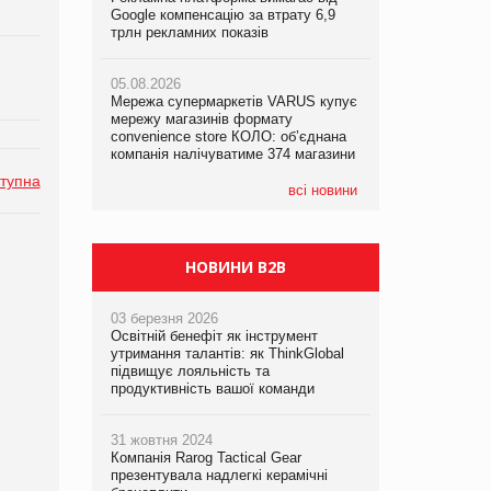
Google компенсацію за втрату 6,9
Google компенсацію за втрату 6,9
Google компенсацію за втрату 6,9
трлн рекламних показів
трлн рекламних показів
трлн рекламних показів
05.08.2026
05.08.2026
05.08.2026
Мережа супермаркетів VARUS купує
Мережа супермаркетів VARUS купує
Adidas витратила понад $1 млрд на
мережу магазинів формату
мережу магазинів формату
маркетинг за квартал
convenience store КОЛО: об’єднана
convenience store КОЛО: об’єднана
компанія налічуватиме 374 магазини
компанія налічуватиме 374 магазини
тупна
всі новини
НОВИНИ B2B
03 березня 2026
Освітній бенефіт як інструмент
утримання талантів: як ThinkGlobal
підвищує лояльність та
продуктивність вашої команди
31 жовтня 2024
Компанія Rarog Tactical Gear
презентувала надлегкі керамічні