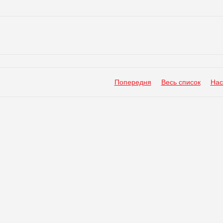
Попередня
Весь список
Нас