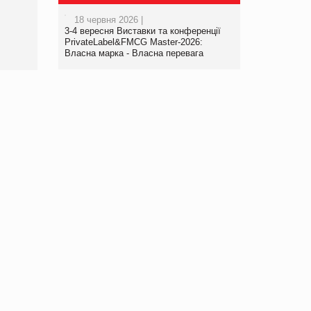
роздрібної торгівлі
18 червня 2026 |
www.trademaster.ua.
3-4 вересня Виставки та конференції
правила. Особливості.
PrivateLabel&FMCG Master-2026:
Власна марка - Власна перевага