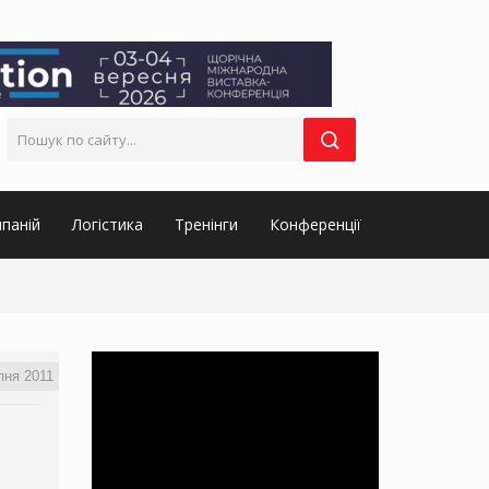
паній
Логістика
Тренінги
Конференції
пня 2011