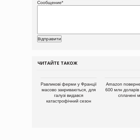
Сообщение
*
ЧИТАЙТЕ ТАКОЖ
Равликові ферми у Франції
Amazon поверне
масово закриваються, для
600 млн доларів
галузі видався
сплачені 
катастрофічний сезон
ку РФ у Дніпрі
жено склад
у Millennium