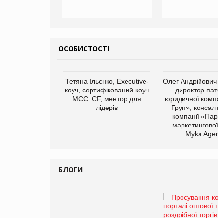
ОСОБИСТОСТІ
арас Ігорович,
Тетяна Ільєнко, Executive-
Олег Андрійович
иробництва ТОВ
коуч, сертифікований коуч
директор пат
Герчак"
МСС ICF, ментор для
юридичної компа
лідерів
Груп», консал
компанії «Пар
маркетингової
Myka Agen
БЛОГИ
Брагина Людмила
Просування компанії на
порталі оптової та