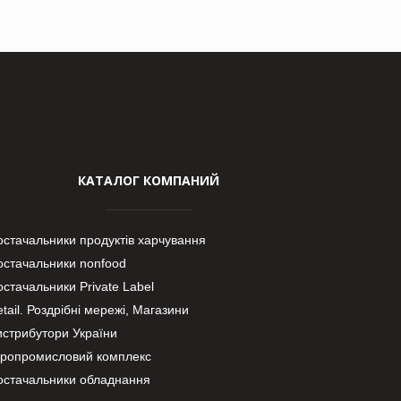
КАТАЛОГ КОМПАНИЙ
остачальники продуктів харчування
остачальники nonfood
стачальники Private Label
tail. Роздрібні мережі, Магазини
истрибутори України
гропромисловий комплекс
остачальники обладнання