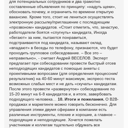
для потенциальных сотрудников и два грамотно
составленные объявления
по принципу:
«надуть щеки»,
обосновать почему, и ограничить по времени открытую
вакансию. Кроме того, стоит не лениться осуществлять
электронную рассылку/приглашение с последующим
«прозвоном» кандидатов. «Стоит отметить, что, зачастую,
работодатели боятся «спугнуть» кандидата, Иногда
«бегают» за ним, пытаются понравиться,
подстраиваются под кандидата, называют оклад,
«впадают» в беседы по телефону, признаются, что будет
проходить групповое собеседование. – Все это –
неправильно», - считает Андрей ВЕСЕЛОВ. Эксперт
предлагает при собеседовании провести быстрый отсев
неподходящих кандидатов с помощью анкеты с
проективными вопросами (для определения процессник/
результатник) на 40-60 минут максимум, экспресс-теста
возможных слабых мест и не дать «скучать» кандидатам.
После этого провести «развернутое» собеседование по
15-20 минут на 6-8 кандидатов и, в итоге, завербовать
подходящего человека…
10.
Итоги и пожелания.
О В2В-
продажах и маркетинге можно говорить бесконечно. Для
управления этими двумя сферами в компании есть
различные инструменты, плохие и хорошие, а главное –
подходящие и неподходящие. Хочется пожелать
участникам и коллегам тщательно обдумать все