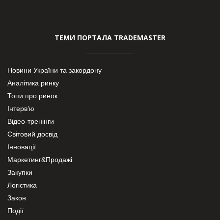
ТЕМИ ПОРТАЛА TRADEMASTER
Новини України та закордону
Аналітика ринку
Топи про ринок
Інтерв’ю
Відео-тренінги
Світовий досвід
Інновації
Маркетинг&Продажі
Закупки
Логістика
Закон
Події