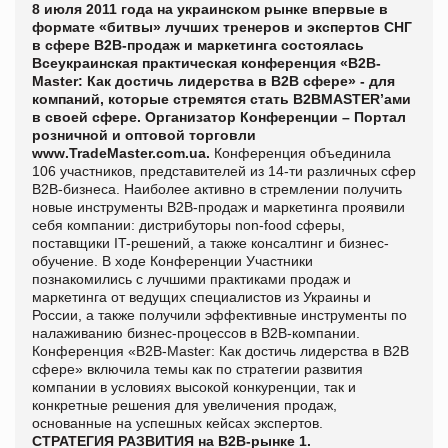
8 июля 2011 года на украинском рынке впервые в
формате «битвы» лучших тренеров и экспертов СНГ
в сфере В2В-продаж и маркетинга состоялась
Всеукраинская практическая конференция «В2В-
Master: Как достичь лидерства в В2В сфере» - для
компаний, которые стремятся стать B2BMASTER’ами
в своей сфере. Организатор Конференции – Портал
розничной и оптовой торговли
www
.TradeMaster.
com
.
ua
.
Конференция объединила
106 участников, представителей из 14-ти различных сфер
В2В-бизнеса. Наиболее активно в стремлении получить
новые инструменты В2В-продаж и маркетинга проявили
себя компании: дистрибуторы non-food сферы,
поставщики IT-решений, а также консалтинг и бизнес-
обучение. В ходе Конференции Участники
познакомились с лучшими практиками продаж и
маркетинга от ведущих специалистов из Украины и
России, а также получили эффективные инструменты по
налаживанию бизнес-процессов в В2В-компании.
Конференция «В2В-Master: Как достичь лидерства в В2В
сфере» включила темы как по стратегии развития
компании в условиях высокой конкуренции, так и
конкретные решения для увеличения продаж,
основанные на успешных кейсах экспертов.
СТРАТЕГИЯ РАЗВИТИЯ на В2В-рынке
1.