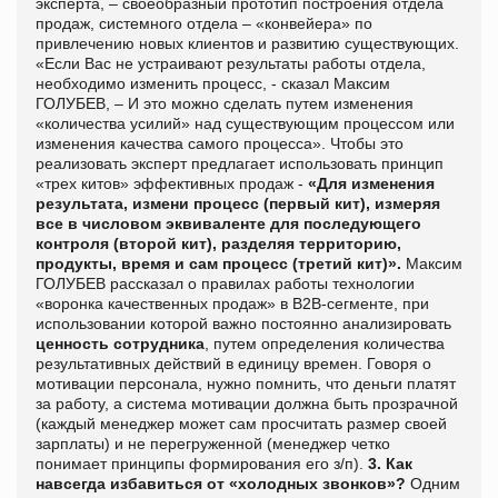
эксперта, – своеобразный прототип построения отдела
продаж, системного отдела – «конвейера» по
привлечению новых клиентов и развитию существующих.
«Если Вас не устраивают результаты работы отдела,
необходимо изменить процесс, - сказал Максим
ГОЛУБЕВ, – И это можно сделать путем изменения
«количества усилий» над существующим процессом или
изменения качества самого процесса». Чтобы это
реализовать эксперт предлагает использовать принцип
«трех китов» эффективных продаж -
«Для изменения
результата, измени процесс (первый кит), измеряя
все в числовом эквиваленте для последующего
контроля (второй кит), разделяя территорию,
продукты, время и сам процесс (третий кит)».
Максим
ГОЛУБЕВ рассказал о правилах работы технологии
«воронка качественных продаж» в В2В-сегменте, при
использовании которой важно постоянно анализировать
ценность сотрудника
, путем определения количества
результативных действий в единицу времен. Говоря о
мотивации персонала, нужно помнить, что деньги платят
за работу, а система мотивации должна быть прозрачной
(каждый менеджер может сам просчитать размер своей
зарплаты) и не перегруженной (менеджер четко
понимает принципы формирования его з/п).
3. Как
навсегда избавиться от «холодных звонков»?
Одним