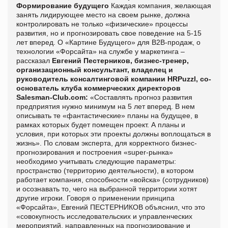
Формирование будущего
Каждая компания, желающая
занять лидирующее место на своем рынке, должна
контролировать не только «физические» процессы
развития, но и прогнозировать свое поведение на 5-15
лет вперед. О «Картине Будущего» для В2В-продаж, о
технологии «Форсайта» на службе у маркетинга –
рассказал
Евгений Пестерников, бизнес-тренер,
организационный консультант, владелец и
руководитель консалтинговой компании HRPuzzl, со-
основатель клуба коммерческих директоров
Salesman-Club.com:
«Составлять прогноз развития
предприятия нужно минимум на 5 лет вперед. В нем
описывать те «фантастические» планы на будущее, в
рамках которых будет помещен проект. А планы и
условия, при которых эти проекты должны воплощаться в
жизнь». По словам эксперта, для корректного бизнес-
прогнозирования и построения «supеr-рынка»
необходимо учитывать следующие параметры:
пространство (территорию деятельности), в котором
работает компания, способности «войска» (сотрудников)
и осознавать то, чего на выбранной территории хотят
другие игроки. Говоря о применении принципа
«Форсайта»,
Евгений ПЕСТЕРНИКОВ объяснил, что это
«совокупность исследовательских и управленческих
мероприятий, направленных на прогнозирование и