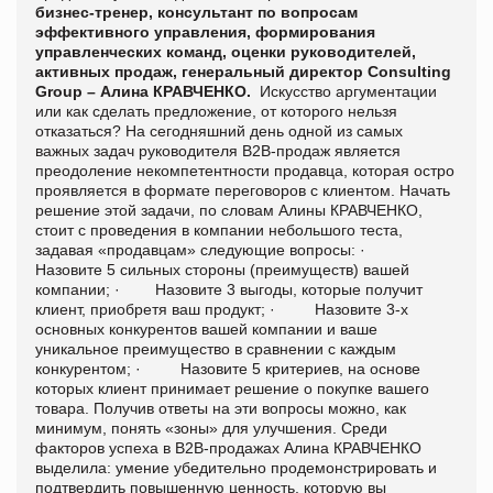
бизнес-тренер, консультант по вопросам
эффективного управления, формирования
управленческих команд, оценки руководителей,
активных продаж, генеральный директор
Consulting
Group – Алина КРАВЧЕНКО.
Искусство аргументации
или как сделать предложение, от которого нельзя
отказаться? На сегодняшний день одной из самых
важных задач руководителя В2В-продаж является
преодоление некомпетентности продавца, которая остро
проявляется в формате переговоров с клиентом. Начать
решение этой задачи, по словам Алины КРАВЧЕНКО,
стоит с проведения в компании небольшого теста,
задавая «продавцам» следующие вопросы: ·
Назовите 5 сильных стороны (преимуществ) вашей
компании; · Назовите 3 выгоды, которые получит
клиент, приобретя ваш продукт; · Назовите 3-х
основных конкурентов вашей компании и ваше
уникальное преимущество в сравнении с каждым
конкурентом; · Назовите 5 критериев, на основе
которых клиент принимает решение о покупке вашего
товара. Получив ответы на эти вопросы можно, как
минимум, понять «зоны» для улучшения. Среди
факторов успеха в В2В-продажах Алина КРАВЧЕНКО
выделила: умение убедительно продемонстрировать и
подтвердить повышенную ценность, которую вы