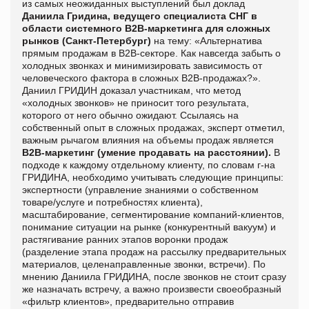
из самых неожиданных выступлений был доклад
Даниила Гридина,
ведущего специалиста СНГ в
области системного В2В-маркетинга для сложных
рынков (Санкт-Петербург)
на тему: «Альтернатива
прямым продажам в В2В-секторе. Как навсегда забыть о
холодных звонках и минимизировать зависимость от
человеческого фактора в сложных В2В-продажах?».
Даниил ГРИДИН доказал участникам, что метод
«холодных звонков» не приносит того результата,
которого от него обычно ожидают. Ссылаясь на
собственный опыт в сложных продажах, эксперт отметил,
важным рычагом влияния на объемы продаж является
B2B-маркетинг (умение продавать на расстоянии).
В
подходе к каждому отдельному клиенту, по словам г-на
ГРИДИНА, необходимо учитывать следующие принципы:
экспертности (управление знаниями о собственном
товаре/услуге и потребностях клиента),
масштабирование, сегментирование компаний-клиентов,
понимание ситуации на рынке (конкурентный вакуум) и
растягивание ранних этапов воронки продаж
(разделение этапа продаж на рассылку предварительных
материалов, целенаправленные звонки, встречи). По
мнению Даниила ГРИДИНА, после звонков не стоит сразу
же назначать встречу, а важно произвести своеобразный
«фильтр клиентов», предварительно отправив