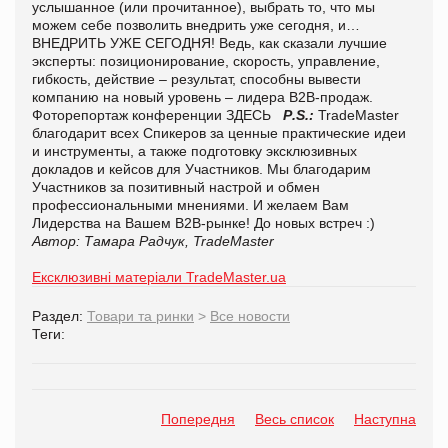
услышанное (или прочитанное), выбрать то, что мы
можем себе позволить внедрить уже сегодня, и…
ВНЕДРИТЬ УЖЕ СЕГОДНЯ! Ведь, как сказали лучшие
эксперты: позиционирование, скорость, управление,
гибкость, действие – результат, способны вывести
компанию на новый уровень – лидера В2В-продаж.
Фоторепортаж конференции ЗДЕСЬ
P
.
S
.:
TradeMaster
благодарит всех Спикеров за ценные практические идеи
и инструменты, а также подготовку эксклюзивных
докладов и кейсов для Участников. Мы благодарим
Участников за позитивный настрой и обмен
профессиональными мнениями. И желаем Вам
Лидерства на Вашем В2В-рынке! До новых встреч :)
Автор: Тамара Радчук, TradeMaster
Ексклюзивні матеріали TradeMaster.ua
Раздел:
Товари та ринки
>
Все новости
Теги:
Попередня
Весь список
Наступна