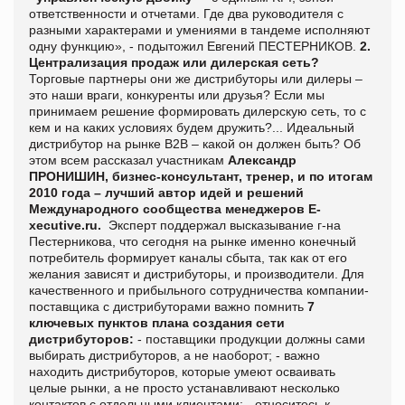
ответственности и отчетами. Где два руководителя с
разными характерами и умениями в тандеме исполняют
одну функцию», - подытожил Евгений ПЕСТЕРНИКОВ.
2.
Централизация продаж или дилерская сеть?
Торговые партнеры они же дистрибуторы или дилеры –
это наши враги, конкуренты или друзья? Если мы
принимаем решение формировать дилерскую сеть, то с
кем и на каких условиях будем дружить?... Идеальный
дистрибутор на рынке В2В – какой он должен быть? Об
этом всем рассказал участникам
Александр
ПРОНИШИН, бизнес-консультант, тренер, и по итогам
2010 года – лучший автор идей и решений
Международного сообщества менеджеров E-
xecutive.ru.
Эксперт поддержал высказывание г-на
Пестерникова, что сегодня на рынке именно конечный
потребитель формирует каналы сбыта, так как от его
желания зависят и дистрибуторы, и производители. Для
качественного и прибыльного сотрудничества компании-
поставщика с дистрибуторами важно помнить
7
ключевых пунктов плана создания сети
дистрибуторов:
- поставщики продукции должны сами
выбирать дистрибуторов, а не наоборот; - важно
находить дистрибуторов, которые умеют осваивать
целые рынки, а не просто устанавливают несколько
контактов с отдельными клиентами; - относитесь к