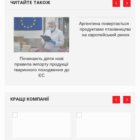
ЧИТАЙТЕ ТАКОЖ
в
Аргентина повертається з
продуктами птахівництва
на європейський ринок
О:
Починають діяти нові
правила імпорту продукції
тваринного походження до
ЄС
КРАЩІ КОМПАНІЇ