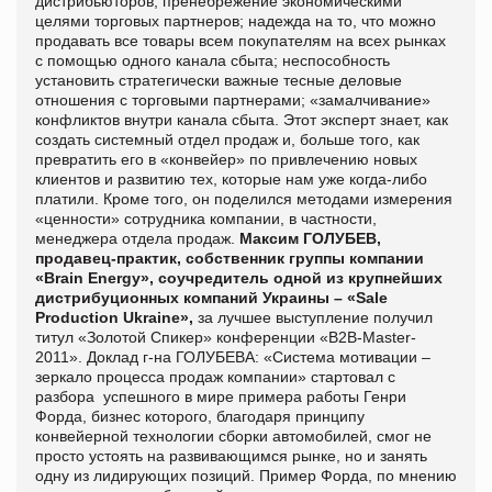
дистрибьюторов; пренебрежение экономическими
целями торговых партнеров; надежда на то, что можно
продавать все товары всем покупателям на всех рынках
с помощью одного канала сбыта; неспособность
установить стратегически важные тесные деловые
отношения с торговыми партнерами; «замалчивание»
конфликтов внутри канала сбыта. Этот эксперт знает, как
создать системный отдел продаж и, больше того, как
превратить его в «конвейер» по привлечению новых
клиентов и развитию тех, которые нам уже когда-либо
платили. Кроме того, он поделился методами измерения
«ценности» сотрудника компании, в частности,
менеджера отдела продаж.
Максим ГОЛУБЕВ
,
продавец-практик,
собственник группы компании
«Brain Energy», с
оучредитель одной из крупнейших
дистрибуционных компаний Украины – «Sale
Production Ukraine»,
за лучшее выступление получил
титул «Золотой Спикер» конференции «В2В-Master-
2011». Доклад г-на ГОЛУБЕВА: «Система мотивации –
зеркало процесса продаж компании» стартовал с
разбора успешного в мире примера работы Генри
Форда, бизнес которого, благодаря принципу
конвейерной технологии сборки автомобилей, смог не
просто устоять на развивающимся рынке, но и занять
одну из лидирующих позиций. Пример Форда, по мнению