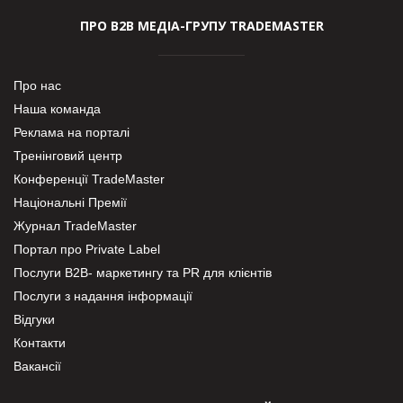
ПРО В2В МЕДІА-ГРУПУ TRADEMASTER
Про нас
Наша команда
Реклама на порталі
Тренінговий центр
Конференції TradeMaster
Національні Премії
Журнал TradeMaster
Портал про Private Label
Послуги В2В- маркетингу та PR для клієнтів
Послуги з надання інформації
Відгуки
Контакти
Вакансії