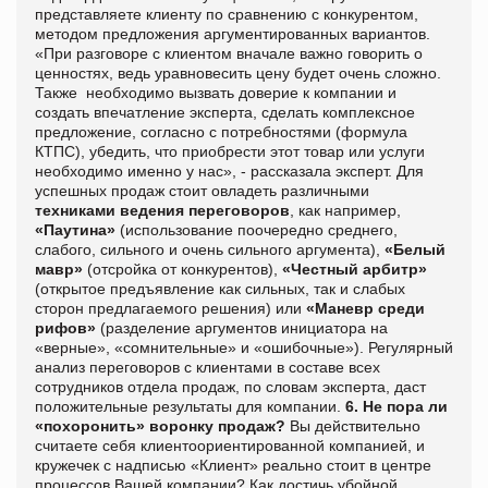
представляете клиенту по сравнению с конкурентом,
методом предложения аргументированных вариантов.
«При разговоре с клиентом вначале важно говорить о
ценностях, ведь уравновесить цену будет очень сложно.
Также необходимо вызвать доверие к компании и
создать впечатление эксперта, сделать комплексное
предложение, согласно с потребностями (формула
КТПС), убедить, что приобрести этот товар или услуги
необходимо именно у нас», - рассказала эксперт. Для
успешных продаж стоит овладеть различными
техниками ведения переговоров
, как например,
«Паутина»
(использование поочередно среднего,
слабого, сильного и очень сильного аргумента),
«Белый
мавр»
(отсройка от конкурентов),
«Честный арбитр»
(открытое предъявление как сильных, так и слабых
сторон предлагаемого решения) или
«Маневр среди
рифов»
(разделение аргументов инициатора на
«верные», «сомнительные» и «ошибочные»). Регулярный
анализ переговоров с клиентами в составе всех
сотрудников отдела продаж, по словам эксперта, даст
положительные результаты для компании.
6. Не пора ли
«похоронить» воронку продаж?
Вы действительно
считаете себя клиентоориентированной компанией, и
кружечек с надписью «Клиент» реально стоит в центре
процессов Вашей компании? Как достичь убойной