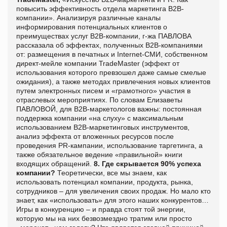
повысить эффективность отдела маркетинга B2B-
компании». Анализируя различные каналы
информирования потенциальных клиентов о
преимуществах услуг В2В-компании, г-жа ПАВЛОВА
рассказала об эффектах, полученных В2В-компаниями
от: размещения в печатных и Internet-СМИ, собственном
директ-мейле компании TradeMaster (эффект от
использования которого превзошел даже самые смелые
ожидания), а также методах привлечения новых клиентов
путем электронных писем и «грамотного» участия в
отраслевых мероприятиях. По словам Елизаветы
ПАВЛОВОЙ, для В2В-маркетологов важны: постоянная
поддержка компании «на слуху» с максимальным
использованием В2В-маркетинговых инструментов,
анализ эффекта от вложенных ресурсов после
проведения PR-кампании, использование таргетинга, а
также обязательное ведение «правильной» книги
входящих обращений.
8. Где скрывается 90% успеха
компании?
Теоретически, все мы знаем, как
использовать потенциал компании, продукта, рынка,
сотрудников – для увеличения своих продаж. Но мало кто
знает, как «использовать» для этого наших конкурентов…
Игры в конкуренцию – и правда стоят той энергии,
которую мы на них безвозмездно тратим или просто