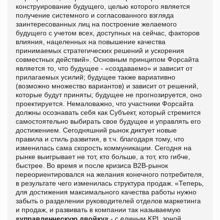
конструирование будущего, целью которого является
получение системного и согласованного взгляда
заинтересованных лиц на построение желаемого
будущего с учетом всех, доступных на сейчас, факторов
влияния, нацеленных на повышение качества
принимаемых стратегических решений и ускорения
совместных действий». Основным принципом Форсайта
является то, что будущее - «создаваемо» и зависит от
прилагаемых усилий; будущее также вариативно
(возможно множество вариантов) и зависит от решений,
которые будут приняты; будущее не прогнозируется, оно
проектируется. Немаловажно, что участники Форсайта
должны осознавать себя как Субъект, который стремится
самостоятельно выбирать свое будущее и управлять его
достижением. Сегодняшний рынок диктует новые
правила и стиль развития, в т.ч. благодаря тому, что
изменилась сама скорость коммуникации. Сегодня на
рынке выигрывает не тот, кто больше, а тот, кто гибче,
быстрее. Во время и после кризиса В2В-рынок
переориентировался на желания конечного потребителя,
в результате чего изменилась структура продаж. «Теперь,
для достижения максимального качества работы нужно
забыть о разделении руководителей отделов маркетинга
и продаж, и развивать в компании так называемую
«управленческую двойку»
- с единым KPI, зоной