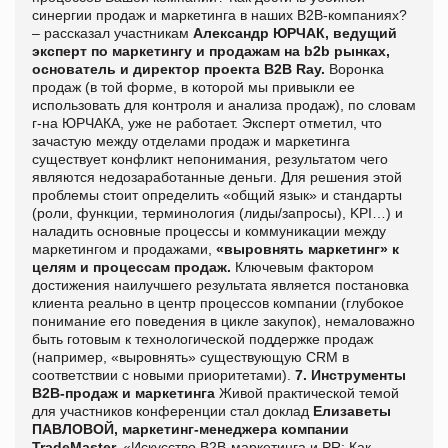
синергии продаж и маркетинга в наших В2В-компаниях?
– рассказал участникам
Александр ЮРЧАК, ведущий
эксперт по маркетингу и продажам на b2b рынках,
основатель и директор проекта B2B Ray.
Воронка
продаж (в той форме, в которой мы привыкли ее
использовать для контроля и анализа продаж), по словам
г-на ЮРЧАКА, уже не работает. Эксперт отметил, что
зачастую между отделами продаж и маркетинга
существует конфликт непонимания, результатом чего
являются недозаработанные деньги. Для решения этой
проблемы стоит определить «общий язык» и стандарты
(роли, функции, терминология (лиды/запросы), KPI…) и
наладить основные процессы и коммуникации между
маркетингом и продажами,
«выровнять маркетинг» к
целям и процессам продаж.
Ключевым фактором
достижения наилучшего результата является постановка
клиента реально в центр процессов компании (глубокое
понимание его поведения в цикле закупок), немаловажно
быть готовым к технологической поддержке продаж
(например, «выровнять» существующую CRM в
соответствии с новыми приоритетами).
7. Инструменты
В2В-продаж и маркетинга
Живой практической темой
для участников конференции стал доклад
Елизаветы
ПАВЛОВОЙ,
маркетинг-менеджера компании
TradeMaster,
«Искусство В2В-маркетинга и PR: Как