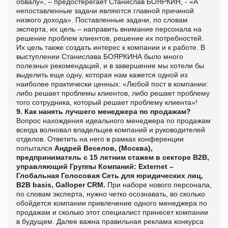
обвалу», – предостерегает Станислав БОЯРКИН, - «А
непоставленные задачи являются главной причиной
низкого дохода». Поставленные задачи, по словам
эксперта, их цель – направить внимание персонала на
решение проблем клиентов, решение их потребностей.
Их цель также создать интерес к компании и к работе. В
выступлении Станислава БОЯРКИНА было много
полезных рекомендаций, и в завершение мы хотели бы
выделить еще одну, которая нам кажется одной из
наиболее практически ценных: «Любой пост в компании:
либо решает проблемы клиентов, либо решает проблему
того сотрудника, который решает проблему клиента»!
9. Как нанять лучшего менеджера по продажам?
Вопрос нахождения идеального менеджера по продажам
всегда волновал владельцев компаний и руководителей
отделов. Ответить на него в рамках конференции
попытался
Андрей Веселов, (Москва),
предприниматель с 15 летним стажем в секторе B2B,
управляющий Группы Компаний: Externet –
Глобальная Голосовая Сеть для юридических лиц,
B2B basis, Galloper CRM.
При наборе нового персонала,
по словам эксперта, нужно четко осознавать, во сколько
обойдется компании привлечение одного менеджера по
продажам и сколько этот специалист принесет компании
в будущем. Далее важна правильная реклама конкурса