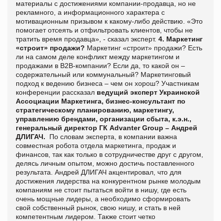
материалы с достижениями компании-продавца, но не
рекламного, а информационного характера с
мотивационным призывом к какому-либо действию. «Это
помогает отсеять и отфильтровать клиентов, чтобы не
тратить время продавца», - сказал эксперт.
4. Маркетинг
«строит» продажи?
Маркетинг «строит» продажи? Есть
ли на самом деле конфликт между маркетингом и
продажами в В2В-компании? Если да, то какой он –
содержательный или коммунальный? Маркетинговый
подход к ведению бизнеса – чем он хорош? Участникам
конференции рассказал
ведущий эксперт Украинской
Ассоциации Маркетинга, бизнес-консультант по
стратегическому планированию, маркетингу,
управлению брендами, организации сбыта, к.э.н.,
генеральный директор ГК Advanter Group – Андрей
ДЛИГАЧ.
По словам эксперта, в компании важна
совместная робота отдела маркетинга, продаж и
финансов, так как только в сотрудничестве друг с другом,
делясь личным опытом, можно достичь поставленного
результата. Андрей ДЛИГАЧ акцентировал, что для
достижения лидерства на конкурентном рынке молодым
компаниям не стоит пытаться войти в нишу, где есть
очень мощные лидеры, а необходимо сформировать
свой собственный рынок, свою нишу, и стать в ней
компетентным лидером. Также стоит четко