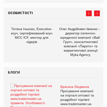
ОСОБИСТОСТІ
,
Тетяна Ільєнко, Executive-
Олег Андрійович Івченко —
ОВ
коуч, сертифікований коуч
директор патентно-
МСС ICF, ментор для
юридичної компанії «Вайз
лідерів
Груп», консалтингової
компанії «Парето» та
маркетингової агенції
Myka Agency.
БЛОГИ
Брагина Людмила
ї
Просування компанії
а
на порталі оптової та
роздрібної торгівлі
www.trademaster.ua.