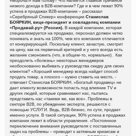
«морочат» нам голову? Что является главной причиной
низкого дохода в В2В-компании? Где и в чем лежат 90%
успеха в продажах В2В-компании – рассказал
«Серебряный Спикер» конференции
Станислав
БОЯРКИН, вице-президент и совладелец компании
«Продавай.ру» (Россия).
В каждой компании, которая
специализируется на продажах, персонал должен четко
понимать и знать на 100%, чем его компания отличается
от конкурирующей. Поскольку клиент, зачастую, смотрит
на цену, как на первичный критерий и у него всегда есть
желание сэкономить (что, в общем-то, нормально). Как
преодолеть «болезнь» некоторых менеджеров
необоснованно выбивать у руководства скидку для своих
клиентов? «Хороший менеджер всегда найдет способ
продать товар, а плохого – нужно ставить на место, -
отвечает Станислав БОЯРКИН. «Богатый продавец» не
дает клиенту возможности попасть под влияние
TV
и
других людей, которые сравнивают нас, пытаясь
представить нас «такими же, как все». Проблемы в
секторе В2В, по убеждению эксперта, решаются с
помощью УСЛУГИ. Ведь, В2В-бизнес, по сути, продает
именно услуги. В такой ситуации, 90% успеха в продажах
компании лежит в области управления. «Постоянное
переключение внимания руководителя с поставленных
задач на проблемы – приводит к затяжным кризисам и