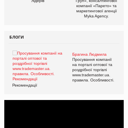
лідерів
Груп», консалтингової
компанії «Парето» та
маркетингової агенції
Myka Agency.
БЛОГИ
Брагина Людмила
ї
Просування компанії
а
на порталі оптової та
роздрібної торгівлі
www.trademaster.ua.
і.
правила. Особливості.
Рекомендації
Ре