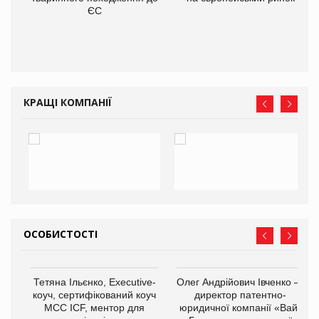
О:
ЄС
КРАЩІ КОМПАНІЇ
ОСОБИСТОСТІ
,
Тетяна Ільєнко, Executive-
Олег Андрійович Івченко —
ОВ
коуч, сертифікований коуч
директор патентно-
МСС ICF, ментор для
юридичної компанії «Вайз