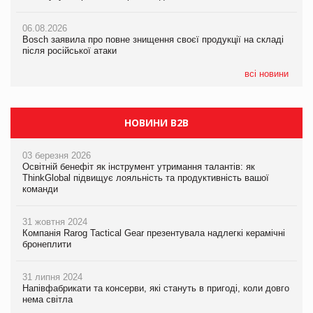
06.08.2026
06.08.2026
06.08.2026
Bosch заявила про повне знищення своєї продукції на складі
Bosch заявила про повне знищення своєї продукції на складі
Bosch заявила про повне знищення своєї продукції на складі
після російської атаки
після російської атаки
після російської атаки
всі новини
НОВИНИ B2B
03 березня 2026
Освітній бенефіт як інструмент утримання талантів: як
ThinkGlobal підвищує лояльність та продуктивність вашої
команди
31 жовтня 2024
Компанія Rarog Tactical Gear презентувала надлегкі керамічні
бронеплити
31 липня 2024
Напівфабрикати та консерви, які стануть в пригоді, коли довго
нема світла