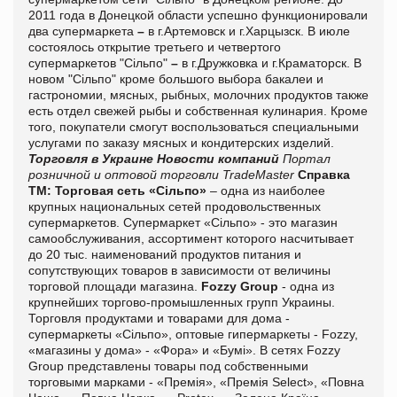
2011 года в Донецкой области успешно функционировали
два супермаркета
–
в г.Артемовск и г.Харцызск. В июле
состоялось открытие третьего и четвертого
супермаркетов "Сільпо"
–
в г.Дружковка и г.Краматорск. В
новом "Сільпо" кроме большого выбора бакалеи и
гастрономии, мясных, рыбных, молочних продуктов также
есть отдел свежей рыбы и собственная кулинария. Кроме
того, покупатели смогут воспользоваться специальными
услугами по заказу мясных и кондитерских изделий.
Торговля в Украине
Новости компаний
Портал
розничной и оптовой торговли TradeMaster
Справка
ТМ:
Торговая сеть «Сільпо»
– одна из наиболее
крупных национальных сетей продовольственных
супермаркетов. Супермаркет «Сільпо» - это магазин
самообслуживания, ассортимент которого насчитывает
до 20 тыс. наименований продуктов питания и
сопутствующих товаров в зависимости от величины
торговой площади магазина.
Fozzy Group
- одна из
крупнейших торгово-промышленных групп Украины.
Торговля продуктами и товарами для дома -
супермаркеты «Сільпо», оптовые гипермаркеты - Fozzy,
«магазины у дома» - «Фора» и «Бумі». В сетях Fozzy
Group представлены товары под собственными
торговыми марками - «Премія», «Премія Select», «Повна