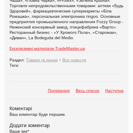
Чаша», «Повна Чарка», «Protex», «Зелена Країна».
Торговля непродовольственными товарами: аптеки «Будь
Здоровий», фармацевтические супермаркеты «Біла
Ромашка», персональная электроника ringoo. Основные
предприятия промышленного направления Fozzy Group -
Нежинский консервный завод, птицефабрика «Варто».
Ресторанный бизнес - «У Хромого Пола», «Старомак»,
«Диван», La Bodeguita del Medio.
Ексклюзивні матеріали TradeMaster.ua
Раздел:
Товари та ринки
>
Все новости
Теги:
Попередня
Весь список
Наступна
Коментарі
Ваш коментар буде першим.
Додати коментар
Ваше імя
*