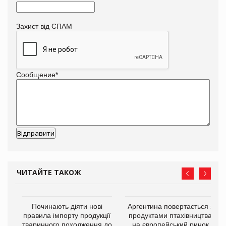
Захист від СПАМ
Сообщение
*
ЧИТАЙТЕ ТАКОЖ
в
Починають діяти нові
Аргентина повертається з
правила імпорту продукції
продуктами птахівництва
тваринного походження до
на європейський ринок