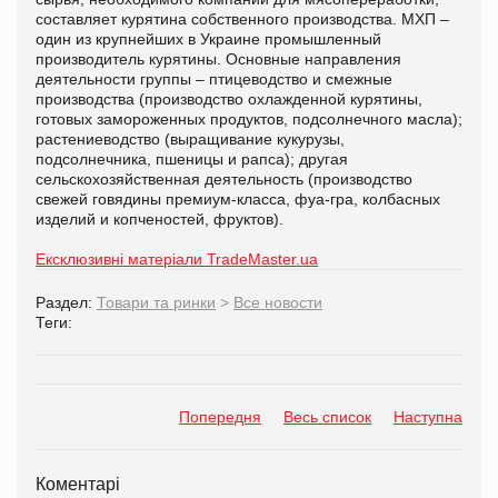
составляет курятина собственного производства. МХП –
один из
крупнейши
х
в Украине промышленный
производитель курятины. Основные направления
деятельности группы – птицеводство и смежные
производства (производство охлажденной курятины,
готовых замороженных продуктов, подсолнечного масла);
растениеводство (выращивание кукурузы,
подсолнечника, пшеницы и рапса); другая
сельскохозяйственная деятельность (производство
свежей говядины премиум-класса, фуа-гра, колбасных
изделий и копченостей, фруктов).
Ексклюзивні матеріали TradeMaster.ua
Раздел:
Товари та ринки
>
Все новости
Теги:
Попередня
Весь список
Наступна
Коментарі