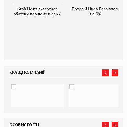
ам
Kraft Heinz скоротила
Продажі Hugo Boss впали
іше
збиток у першому півріччі
на 9%
КРАЩІ КОМПАНІЇ
ОСОБИСТОСТІ