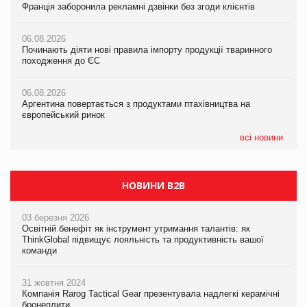
Франція заборонила рекламні дзвінки без згоди клієнтів
Франція заборонила рекламні дзвінки без згоди клієнтів
Франція заборонила рекламні дзвінки без згоди клієнтів
06.08.2026
06.08.2026
06.08.2026
Починають діяти нові правила імпорту продукції тваринного
Починають діяти нові правила імпорту продукції тваринного
Починають діяти нові правила імпорту продукції тваринного
походження до ЄС
походження до ЄС
походження до ЄС
06.08.2026
06.08.2026
06.08.2026
Аргентина повертається з продуктами птахівництва на
Аргентина повертається з продуктами птахівництва на
Аргентина повертається з продуктами птахівництва на
європейський ринок
європейський ринок
європейський ринок
всі новини
НОВИНИ B2B
03 березня 2026
Освітній бенефіт як інструмент утримання талантів: як
ThinkGlobal підвищує лояльність та продуктивність вашої
команди
31 жовтня 2024
Компанія Rarog Tactical Gear презентувала надлегкі керамічні
бронеплити