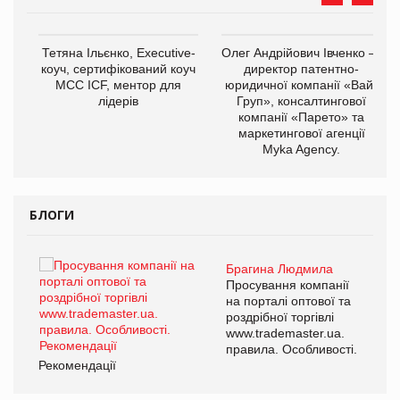
,
Тетяна Ільєнко, Executive-
Олег Андрійович Івченко —
ОВ
коуч, сертифікований коуч
директор патентно-
МСС ICF, ментор для
юридичної компанії «Вайз
лідерів
Груп», консалтингової
компанії «Парето» та
маркетингової агенції
Myka Agency.
БЛОГИ
Брагина Людмила
ї
Просування компанії
а
на порталі оптової та
роздрібної торгівлі
www.trademaster.ua.
і.
правила. Особливості.
Рекомендації
Ре