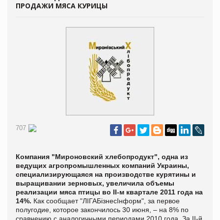
ПРОДАЖИ МЯСА КУРИЦЫ
707
Компания "
Мироновский хлебопродукт
",
одна из
ведущих агропромышленных компаний Украины,
специализирующаяся на производстве курятины и
выращивании зерновых, увеличила объемы
реализации мяса птицы во
II
-
м
квартале 2011 года на
14%
.
Как сообщает "
ЛІГА
БізнесІнформ
"
, за первое
полугодие
, которое
закончилось 30 июня
,
– на 8% по
сравнению с аналогичными периодами 2010 года.
За
II
-й