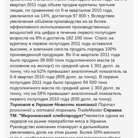
квартал 2011 года объем продаж курятины третьим
лицам, по сравнению со
ІІ-
м кварталом 2010 года,
увеличился на 14%, достигнув 97 800 т. Вследствие
увеличения объёмов производства из-за более
эффективного использования производственных
мощностей эта цифра в течение первого полугодия
возросла на 8% и достигла 182 100 тонн. Спрос на
курятину в первом полугодии 2011 года оставался
высоким, и компания смогла продать порядка 100%
произведенной продукции. Во
ІІ-м
квартале 2011 года
было продано 38 600 тонн подсолнечного масла (в
основном на экспорт) по средней цене 1 301
долл.
за
тонну, что на 62% превышает аналогичный показатель за
ІІ-
й квартал 2010 года (809
долл.
за тонну). В первом
полугодии 2011 года было продано 84 500 тонн
подсолнечного масла по средней цене 1 303
долл.
за
тонну, что на 58% превышает аналогичный показатель
первого полугодия 2010 года (830
долл.
за тонну).
Торговля в Украине
Новости компаний
Портал
розничной и оптовой торговли TradeMaster
Справка
ТМ:
"
Мироновский хлебопродукт
"
является
одним из
лидеро
в
на рынке переработки мяса в Украине.
Руководство компании планирует в дальнейшем
увеличивать долю на этом рынке. Более 50% мясного
сырья, необходимого компании для мясопереработки,