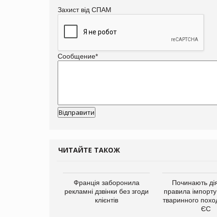
Захист від СПАМ
Сообщение
*
ЧИТАЙТЕ ТАКОЖ
а платформа
Франція заборонила
Починають дія
є від Google
рекламні дзвінки без згоди
правила імпорту
ю за втрату 6,9
клієнтів
тваринного похо
ламних показів
ЄС