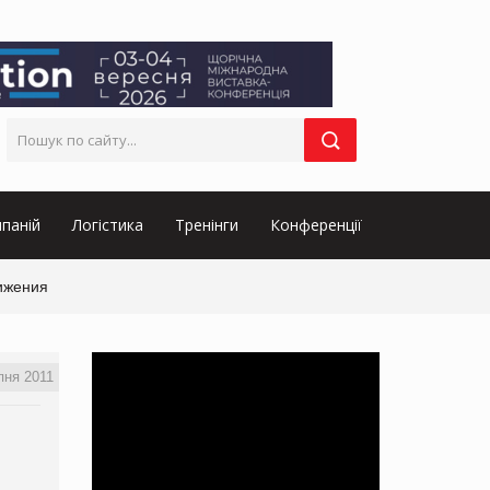
паній
Логістика
Тренінги
Конференції
ижения
пня 2011