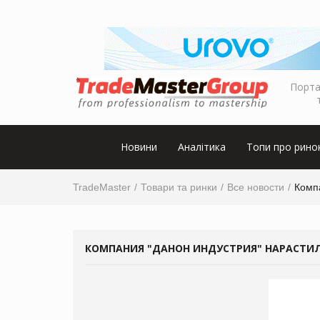
Порта
Новини
Аналітика
Топи про рино
TradeMaster
Товари та ринки
Все новости
Комп
КОМПАНИЯ "ДАНОН ИНДУСТРИЯ" НАРАСТИЛ