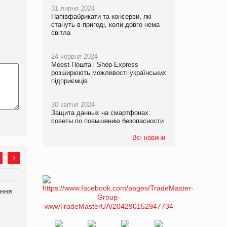
31 липня 2024
Напівфабрикати та консерви, які
стануть в пригоді, коли довго нема
світла
24 червня 2024
Meest Пошта і Shop-Express
розширюють можливості українських
підприємців
30 квітня 2024
Защита данных на смартфонах:
советы по повышению безопасности
Всі новини
ання
P&G купує виробника
Bosch заявила про повне
харчових добавок Thorne
знищення своєї продукції
на складі після російської
атаки