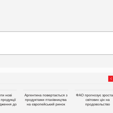
ти нові
Аргентина повертається з
ФАО прогнозує зрост
 продукції
продуктами птахівництва
світових цін на
дження до
на європейський ринок
продовольство