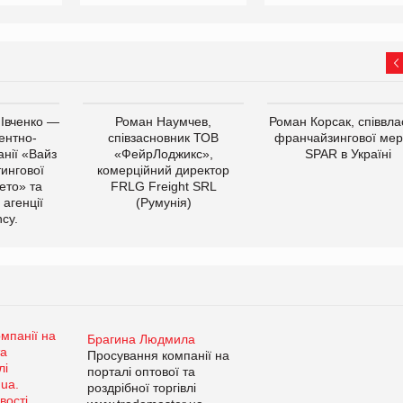
 Івченко —
Роман Наумчев,
Роман Корсак, співвла
ентно-
співзасновник ТОВ
франчайзингової мер
нії «Вайз
«ФейрЛоджикс»,
SPAR в Україні
тингової
комерційний директор
ето» та
FRLG Freight SRL
 агенції
(Румунія)
cy.
Брагина Людмила
Просування компанії на
порталі оптової та
роздрібної торгівлі