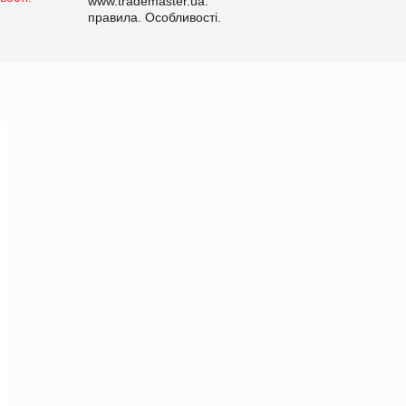
www.trademaster.ua.
правила. Особливості.
Рекомендації