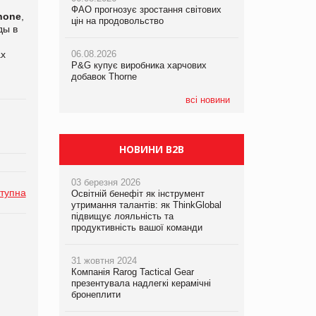
ФАО прогнозує зростання світових
ФАО прогнозує зростання світових
ФАО прогнозує зростання світових
none
,
цін на продовольство
цін на продовольство
цін на продовольство
ды в
ах
06.08.2026
06.08.2026
06.08.2026
P&G купує виробника харчових
P&G купує виробника харчових
P&G купує виробника харчових
добавок Thorne
добавок Thorne
добавок Thorne
всі новини
НОВИНИ B2B
03 березня 2026
тупна
Освітній бенефіт як інструмент
утримання талантів: як ThinkGlobal
підвищує лояльність та
продуктивність вашої команди
31 жовтня 2024
Компанія Rarog Tactical Gear
презентувала надлегкі керамічні
бронеплити