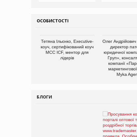
ОСОБИСТОСТІ
арас Ігорович,
Тетяна Ільєнко, Executive-
Олег Андрійович
иробництва ТОВ
коуч, сертифікований коуч
директор пат
Герчак"
МСС ICF, ментор для
юридичної компа
лідерів
Груп», консал
компанії «Пар
маркетингової
Myka Agen
БЛОГИ
Брагина Людмила
Просування компанії на
порталі оптової та
роздрібної торгівлі