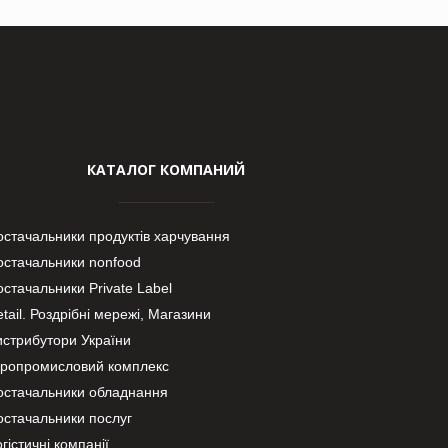
КАТАЛОГ КОМПАНИЙ
остачальники продуктів харчування
остачальники nonfood
стачальники Private Label
tail. Роздрібні мережі, Магазини
истрибутори України
гропромисловий комплекс
остачальники обладнання
остачальники послуг
гістичні компанії