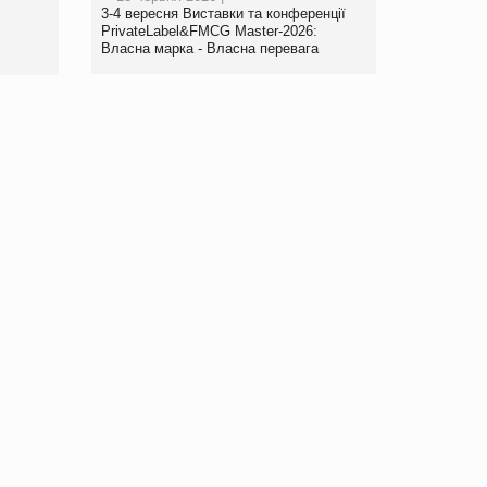
www.trademaster.ua.
3-4 вересня Виставки та конференції
правила. Особливості.
PrivateLabel&FMCG Master-2026:
Власна марка - Власна перевага