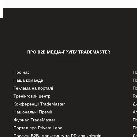
ПРО В2В МЕДІА-ГРУПУ TRADEMASTER
Про нас
П
Наша команда
П
Реклама на порталі
По
Тренінговий центр
Re
Конференції TradeMaster
Д
Національні Премії
А
Журнал TradeMaster
П
Портал про Private Label
П
Послуги В2В- маркетингу та PR для клієнтів
Ло