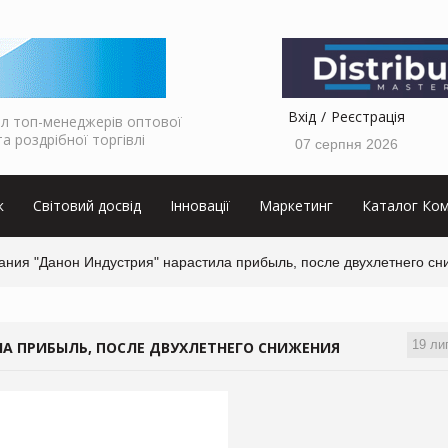
Вхід
Реєстрація
л топ-менеджерів оптової
та роздрібної торгівлі
07 серпня 2026
к
Світовий досвід
Інновації
Маркетинг
Каталог Ком
ания "Данон Индустрия" нарастила прибыль, после двухлетнего сн
19 ли
А ПРИБЫЛЬ, ПОСЛЕ ДВУХЛЕТНЕГО СНИЖЕНИЯ