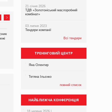
21 січня 2026
ТДВ «Золотоніський маслоробний
комбінат»
03 липня 2023
Тендери компанії
сник
Олексій Логачов-Михайлов
Яна Сараніна, директор
ежі
Файно маркет Директор
Всі тендери
компанії «УкраМарин»
департаменту з
виробництва
ТРЕНІНГОВИЙ ЦЕНТР
Яна Олентир
Тетяна Ільєнко
повний список
Брагина Людмила
Просування компанії на
НАЙБЛИЖЧА КОНФЕРЕНЦІЯ
порталі оптової та
роздрібної торгівлі
18 червня 2026 |