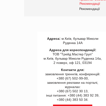
www.trademaster.ua.
правила. Особливості.
ії
Рекомендації
Адреса:
м.Київ, бульвар Миколи
Руденка 14А
Адреса для кореспонденції:
ТОВ "Tрейд Мастер Груп"
м.Київ, бульвар Миколи Руденка 14а,
2 поверх, оф 121, 03194
Контакти для:
замовлення треннгів, конференцій:
+380 (67) 502-99-00,
замовлення реклами на порталі,
журналах:
+380 (67) 502 30 13,
інші питання: +380 (44) 383 92 39,
+380 (44) 383 50 34.