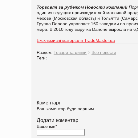
Торговля за рубежом
Новости компаний
Пор
один из ведущих производителей молочной проду
Чехове (Московская область) и Тольятти (Самарс
Группа Danone управляет 160 заводами по произ
мира. В 2010 году выручка Danone выросла на 6,9
Ексклюзивні матеріали TradeMaster.ua
Раздел:
Товари та ринки
>
Все новости
Теги:
Коментарі
Ваш коментар буде першим.
Додати коментар
Ваше імя
*