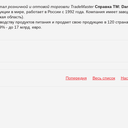
тал розничной и оптовой торговли TradeMaster
Справка ТМ:
Da
кции в мире, работает в России с 1992 года. Компания имеет заво
кая область).
водству продуктов питания и продает свою продукцию в 120 стран
% - до 17 млрд. евро.
Попередня
Весь список
Нас