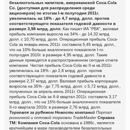
безалкогольных напитков, американской Coca-Cola
Co. (доступная для распределения среди
акционеров) по итогам I-м полугодия 2011г.
увеличилась на 18% - до 4,7 млрд. долл. против
соответствующего показателя годовой давности в
размере 3,98 млрд. долл.
Как пишет ИА "РБК", валовая
прибыль компании выросла на 34% - до 14,32 млрд.
долл. с 10,70 млрд. долл. Операционная прибыль Coca-
Cola за январь-июнь 2011г. составила 5,45 млрд. долл.,
что на 10% больше аналогичного показателя I-го
полугодия 2010г. в размере 4,95 млрд. долл. Такие
данные приводятся в распространенном сегодня отчете
компании. Чистая прибыль Coca-Cola во II-м кв.2011г.
увеличилась на 18% - до 2,8 млрд. долл. против
соответствующего показателя годовой давности в
размере 2,37 млрд. долл. Валовая прибыль корпорации
возросла на 35% - до 7,75 млрд. долл. с 5,72 млрд. долл.,
полученных за апрель-июнь 2011г. Операционная
прибыль Coca-Cola за II-й квартал 2011г. составила 3,17
млрд. долл., что на 15% больше аналогичного показателя
II-го квартала 2010г. в размере 2,76 млрд. долл.
Торговля за рубежом
Новости компаний
Портал
розничной и оптовой торговли TradeMaster
Справка
ТМ:
Компания Coca-Cola
основана в 1886г., является
крупнейшим в мире производителем безалкогольных