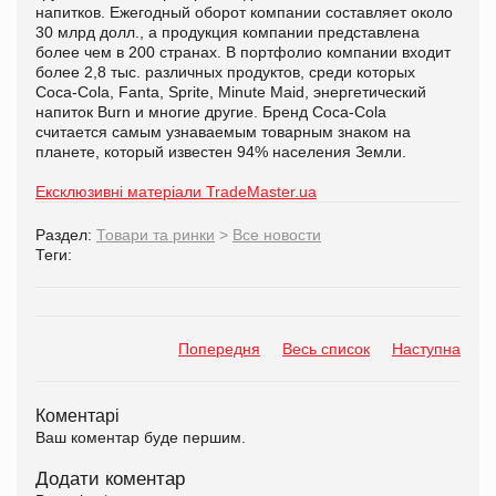
напитков. Ежегодный оборот компании составляет около
30 млрд долл., а продукция компании представлена
более чем в 200 странах. В портфолио компании входит
более 2,8 тыс. различных продуктов, среди которых
Coca-Cola, Fanta, Sprite, Minute Maid, энергетический
напиток Burn и многие другие. Бренд Coca-Cola
считается самым узнаваемым товарным знаком на
планете, который известен 94% населения Земли.
Ексклюзивні матеріали TradeMaster.ua
Раздел:
Товари та ринки
>
Все новости
Теги:
Попередня
Весь список
Наступна
Коментарі
Ваш коментар буде першим.
Додати коментар