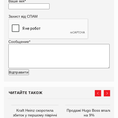
Ваше імя
*
Захист від СПАМ
Сообщение
*
ЧИТАЙТЕ ТАКОЖ
ам
Kraft Heinz скоротила
Продажі Hugo Boss впали
іше
збиток у першому півріччі
на 9%