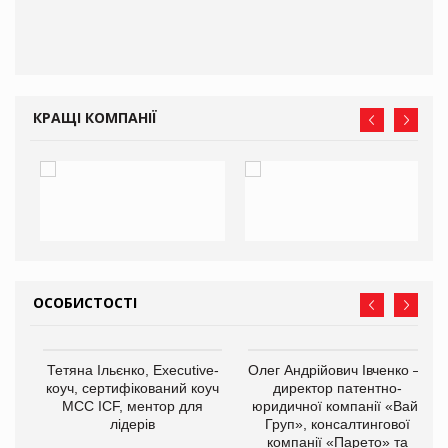
КРАЩІ КОМПАНІЇ
ОСОБИСТОСТІ
,
Тетяна Ільєнко, Executive-
Олег Андрійович Івченко —
ОВ
коуч, сертифікований коуч
директор патентно-
МСС ICF, ментор для
юридичної компанії «Вайз
лідерів
Груп», консалтингової
компанії «Парето» та