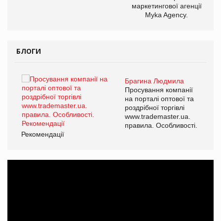
маркетингової агенції
Myka Agency.
БЛОГИ
Брагина Людмила
ї
Просування компанії
а
на порталі оптової та
роздрібної торгівлі
www.trademaster.ua.
і.
правила. Особливості.
Рекомендації
Ре