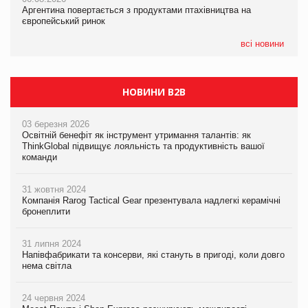
Аргентина повертається з продуктами птахівництва на
Аргентина повертається з продуктами птахівництва на
Аргентина повертається з продуктами птахівництва на
європейський ринок
європейський ринок
європейський ринок
всі новини
НОВИНИ B2B
03 березня 2026
Освітній бенефіт як інструмент утримання талантів: як
ThinkGlobal підвищує лояльність та продуктивність вашої
команди
31 жовтня 2024
Компанія Rarog Tactical Gear презентувала надлегкі керамічні
бронеплити
31 липня 2024
Напівфабрикати та консерви, які стануть в пригоді, коли довго
нема світла
24 червня 2024