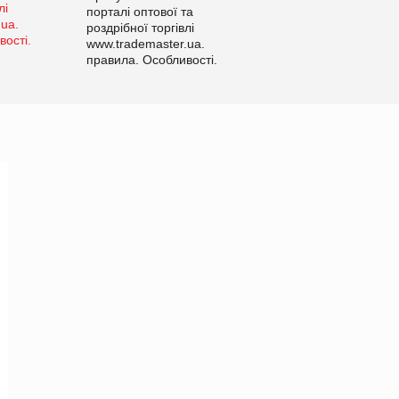
порталі оптової та
роздрібної торгівлі
www.trademaster.ua.
правила. Особливості.
Рекомендації