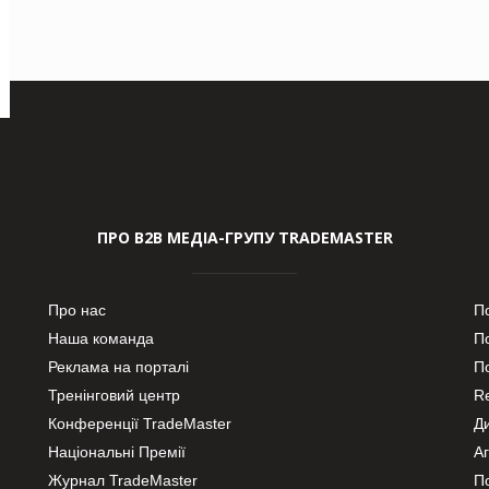
ПРО В2В МЕДІА-ГРУПУ TRADEMASTER
Про нас
П
Наша команда
П
Реклама на порталі
По
Тренінговий центр
Re
Конференції TradeMaster
Д
Національні Премії
А
Журнал TradeMaster
П