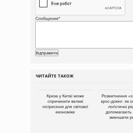
Сообщение
*
ЧИТАЙТЕ ТАКОЖ
Криза у Китаї може
Розмитнення «з 
спричинити великі
крос-докінг: як 
потрясіння для світової
логістичні р
економіки
допомагають 
зменшити р
вила про повне