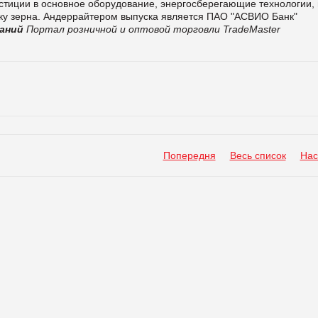
стиции в основное оборудование, энергосберегающие технологии,
пку зерна. Андеррайтером выпуска является ПАО "АСВИО Банк"
аний
Портал розничной и оптовой торговли TradeMaster
Попередня
Весь список
Нас