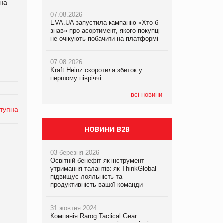
 на
07.08.2026
07.08.2026
06.08.2026
EVA.UA запустила кампанію «Хто б
EVA.UA запустила кампанію «Хто б
Починають діяти нові правила
знав» про асортимент, якого покупці
знав» про асортимент, якого покупці
імпорту продукції тваринного
не очікують побачити на платформі
не очікують побачити на платформі
походження до ЄС
07.08.2026
07.08.2026
Kraft Heinz скоротила збиток у
Kraft Heinz скоротила збиток у
першому півріччі
першому півріччі
всі новини
тупна
НОВИНИ B2B
03 березня 2026
Освітній бенефіт як інструмент
утримання талантів: як ThinkGlobal
підвищує лояльність та
продуктивність вашої команди
31 жовтня 2024
Компанія Rarog Tactical Gear