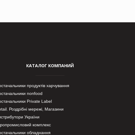
КАТАЛОГ КОМПАНИЙ
остачальники продуктів харчування
остачальники nonfood
стачальники Private Label
tail. Роздрібні мережі, Магазини
истрибутори України
гропромисловий комплекс
остачальники обладнання