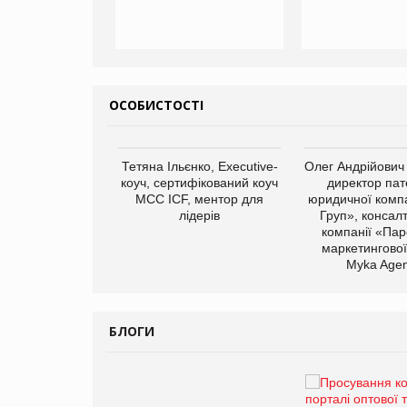
ОСОБИСТОСТІ
арас Ігорович,
Тетяна Ільєнко, Executive-
Олег Андрійович
иробництва ТОВ
коуч, сертифікований коуч
директор пат
Герчак"
МСС ICF, ментор для
юридичної компа
лідерів
Груп», консал
компанії «Пар
маркетингової
Myka Agen
БЛОГИ
Брагина Людмила
Просування компанії на