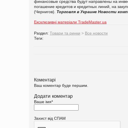
финансовые средства будут направлены на инве
погашение кредитов и кредитных линий, на заку
(Чернигов).
Торговля в Украине
Новости комп
Ексклюзивні матеріали TradeMaster.ua
Раздел:
Товари та ринки
>
Все новости
Теги:
Коментарі
Ваш коментар буде першим.
Додати коментар
Ваше імя
*
Захист від СПАМ