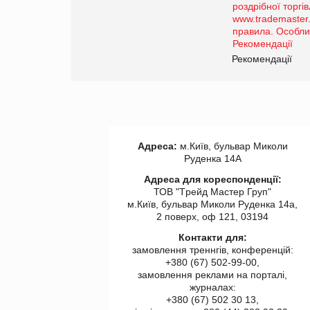
порталі оптової та
роздрібної торгівлі
www.trademaster.ua.
правила. Особливості.
ії
Рекомендації
Адреса:
м.Київ, бульвар Миколи
Руденка 14А
Адреса для кореспонденції:
ТОВ "Tрейд Мастер Груп"
м.Київ, бульвар Миколи Руденка 14а,
2 поверх, оф 121, 03194
Контакти для:
замовлення треннгів, конференцій:
+380 (67) 502-99-00,
замовлення реклами на порталі,
журналах:
+380 (67) 502 30 13,