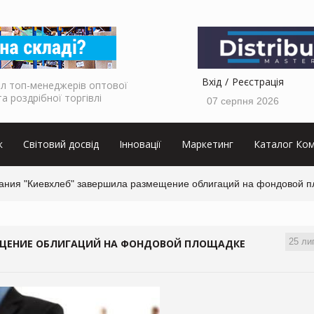
Вхід
Реєстрація
л топ-менеджерів оптової
та роздрібної торгівлі
07 серпня 2026
к
Світовий досвід
Інновації
Маркетинг
Каталог Ком
ания "Киевхлеб" завершила размещение облигаций на фондовой п
25 ли
ЕЩЕНИЕ ОБЛИГАЦИЙ НА ФОНДОВОЙ ПЛОЩАДКЕ