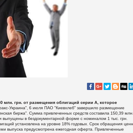
 млн. грн. от размещения облигаций серии А, которое
акс-Украина", 6 июля ПАО "Киевхлеб" завершило размещение
нская биржа". Сумма привлеченных средств составила 150,39 млн.
 выпущены в бездокументарной форме с номиналом 1 тыс. грн.
лигаций установлена на уровне 18% годовых. Срок обращения цен
виями выпуска предусмотрена ежегодная оферта. Привлеченные