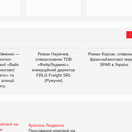
 Івченко —
Роман Наумчев,
Роман Корсак, співвла
ентно-
співзасновник ТОВ
франчайзингової мер
нії «Вайз
«ФейрЛоджикс»,
SPAR в Україні
тингової
комерційний директор
ето» та
FRLG Freight SRL
 агенції
(Румунія)
cy.
Брагина Людмила
Просування компанії на