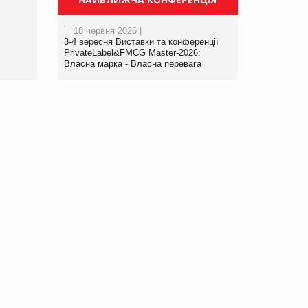
порталі оптової та
роздрібної торгівлі
18 червня 2026 |
www.trademaster.ua.
3-4 вересня Виставки та конференції
правила. Особливості.
PrivateLabel&FMCG Master-2026:
Власна марка - Власна перевага