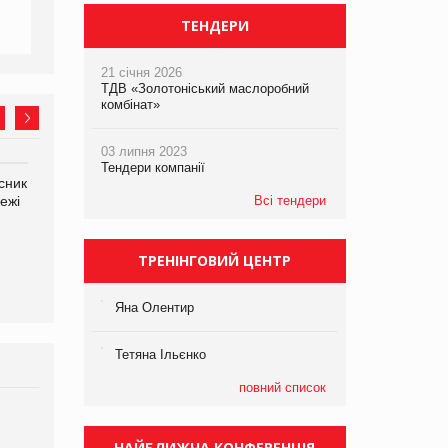
ТЕНДЕРИ
21 січня 2026
ТДВ «Золотоніський маслоробний
комбінат»
03 липня 2023
Тендери компанії
сник
Олексій Логачов-Михайлов
Яна Сараніна, директор
ежі
Файно маркет Директор
Всі тендери
компанії «УкраМарин»
департаменту з
виробництва
ТРЕНІНГОВИЙ ЦЕНТР
Яна Олентир
Тетяна Ільєнко
повний список
Брагина Людмила
Просування компанії на
НАЙБЛИЖЧА КОНФЕРЕНЦІЯ