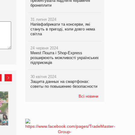
презентувала надлегкі керамічні
бронеплити
31 липня 2024
Напівфабрикати та консерви, які
стануть в пригоді, коли довго нема
світла
24 червня 2024
Meest Пошта і Shop-Express
розширюють можливості українських
підприємців
30 квітня 2024
Защита данных на смартфонах:
советы по повышению безопасности
Всі новини
Kraft Heinz скоротила
Продажі Hugo Boss впали
збиток у першому півріччі
на 9%