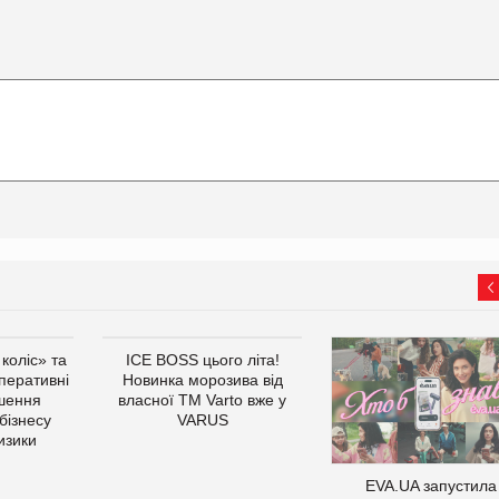
коліс» та
ICE BOSS цього літа!
оперативні
Новинка морозива від
ішення
власної ТМ Varto вже у
бізнесу
VARUS
изики
EVA.UA запустила