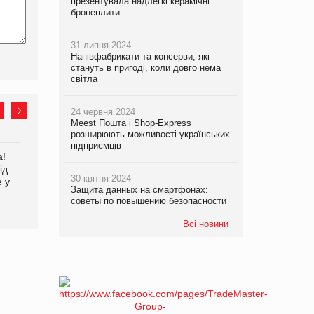
презентувала надлегкі керамічні
бронеплити
31 липня 2024
Напівфабрикати та консерви, які
стануть в пригоді, коли довго нема
світла
24 червня 2024
Meest Пошта і Shop-Express
розширюють можливості українських
підприємців
а!
EVA.UA запустила
Kraft Heinz скоротила
ід
кампанію «Хто б знав» про
збиток у першому півріччі
30 квітня 2024
е у
асортимент, якого покупці
Защита данных на смартфонах:
не очікують побачити на
советы по повышению безопасности
платформі
Всі новини