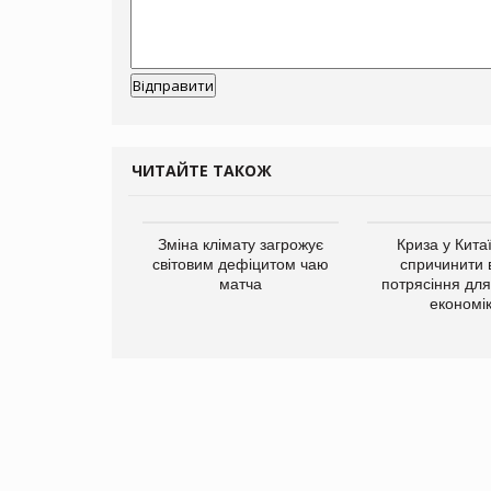
ЧИТАЙТЕ ТАКОЖ
ує виробника
Зміна клімату загрожує
Криза у Кита
добавок Thorne
світовим дефіцитом чаю
спричинити 
матча
потрясіння для 
економі