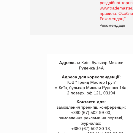
порталі оптової та
роздрібної торгівлі
www.trademaster.ua.
правила. Особливості.
ії
Рекомендації
Адреса:
м.Київ, бульвар Миколи
Руденка 14А
Адреса для кореспонденції:
ТОВ "Tрейд Мастер Груп"
м.Київ, бульвар Миколи Руденка 14а,
2 поверх, оф 121, 03194
Контакти для:
замовлення треннгів, конференцій:
+380 (67) 502-99-00,
замовлення реклами на порталі,
журналах:
+380 (67) 502 30 13,