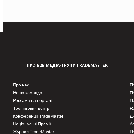
ПРО В2В МЕДІА-ГРУПУ TRADEMASTER
Про нас
П
Наша команда
П
Реклама на порталі
По
Тренінговий центр
Re
Конференції TradeMaster
Д
Національні Премії
А
Журнал TradeMaster
П