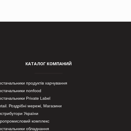
КАТАЛОГ КОМПАНИЙ
остачальники продуктів харчування
остачальники nonfood
стачальники Private Label
tail. Роздрібні мережі, Магазини
истрибутори України
гропромисловий комплекс
остачальники обладнання