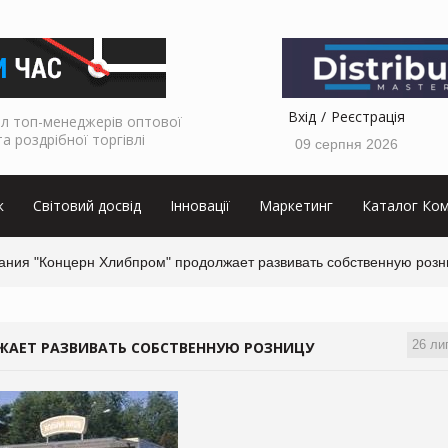
Вхід
Реєстрація
л топ-менеджерів оптової
та роздрібної торгівлі
09 серпня 2026
к
Світовий досвід
Інновації
Маркетинг
Каталог Ком
ания "Концерн Хлибпром" продолжает развивать собственную розн
26 ли
ЖАЕТ РАЗВИВАТЬ СОБСТВЕННУЮ РОЗНИЦУ