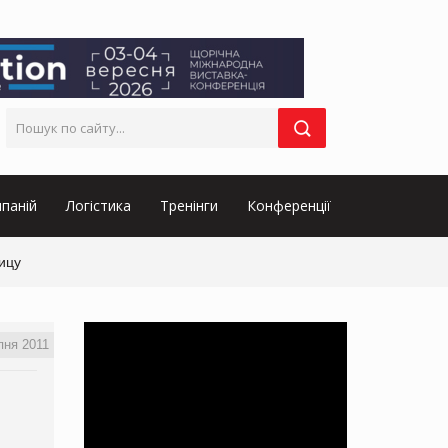
паній
Логістика
Тренінги
Конференції
ицу
пня 2011