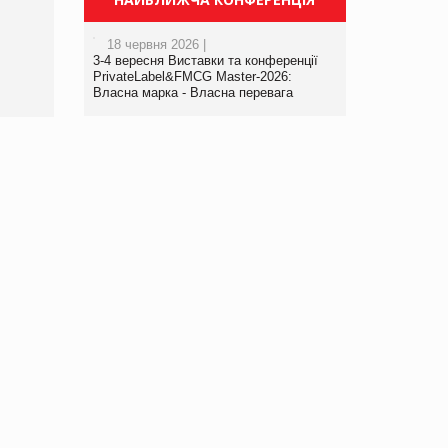
порталі оптової та
роздрібної торгівлі
18 червня 2026 |
www.trademaster.ua.
3-4 вересня Виставки та конференції
правила. Особливості.
PrivateLabel&FMCG Master-2026:
Власна марка - Власна перевага