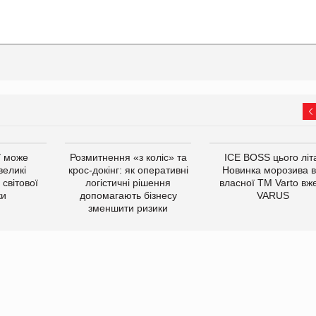
ї може
Розмитнення «з коліс» та
ICE BOSS цього літ
великі
крос-докінг: як оперативні
Новинка морозива в
світової
логістичні рішення
власної ТМ Varto вж
ки
допомагають бізнесу
VARUS
зменшити ризики