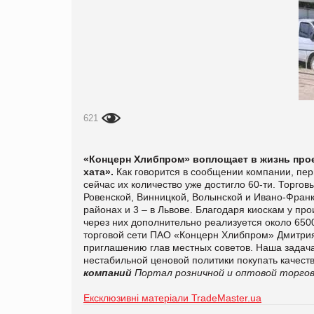
621
«Концерн Хлибпром» воплощает в жизнь про
хата».
Как говорится в сообщении компании, пер
сейчас их количество уже достигло 60-ти. Торгов
Ровенской, Винницкой, Волынской и Ивано-Франко
районах и 3 – в Львове. Благодаря киоскам у п
через них дополнительно реализуется около 6500
торговой сети ПАО «Концерн Хлибпром» Дмитрия
приглашению глав местных советов. Наша задача
нестабильной ценовой политики покупать качес
компаний
Портал розничной и оптовой торгов
Ексклюзивні матеріали TradeMaster.ua