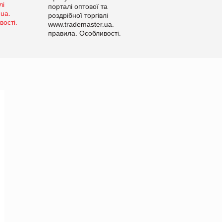
порталі оптової та
роздрібної торгівлі
www.trademaster.ua.
правила. Особливості.
Рекомендації