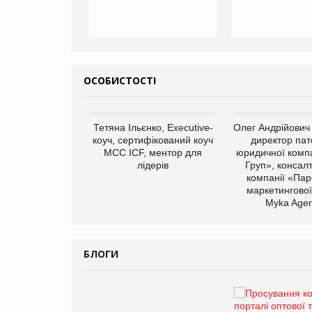
ОСОБИСТОСТІ
арас Ігорович,
Тетяна Ільєнко, Executive-
Олег Андрійович
иробництва ТОВ
коуч, сертифікований коуч
директор пат
Герчак"
МСС ICF, ментор для
юридичної компа
лідерів
Груп», консал
компанії «Пар
маркетингової
Myka Agen
БЛОГИ
Брагина Людмила
Просування компанії на