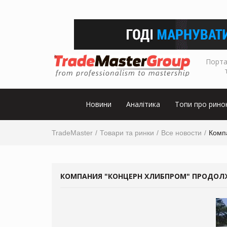
Порта
Новини
Аналітика
Топи про рино
TradeMaster
Товари та ринки
Все новости
Комп
КОМПАНИЯ "КОНЦЕРН ХЛИБПРОМ" ПРОДОЛ