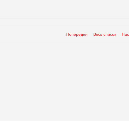
Попередня
Весь список
Нас