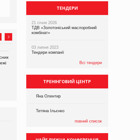
ТЕНДЕРИ
21 січня 2026
ТДВ «Золотоніський маслоробний
комбінат»
03 липня 2023
Тендери компанії
сник
Олексій Логачов-Михайлов
Яна Сараніна, директор
ежі
Файно маркет Директор
Всі тендери
компанії «УкраМарин»
департаменту з
виробництва
ТРЕНІНГОВИЙ ЦЕНТР
Яна Олентир
Тетяна Ільєнко
повний список
Брагина Людмила
Просування компанії на
НАЙБЛИЖЧА КОНФЕРЕНЦІЯ