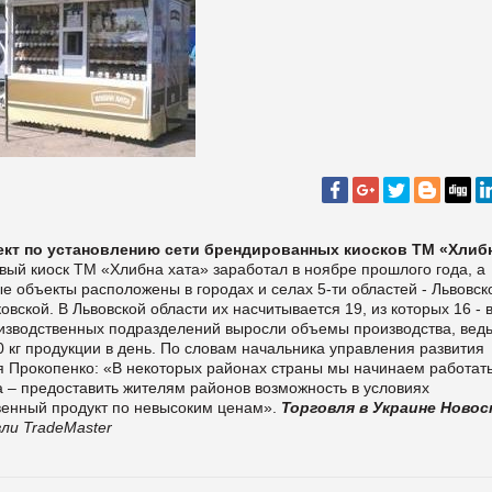
ект по установлению сети брендированных киосков ТМ «Хлиб
вый киоск ТМ «Хлибна хата» заработал в ноябре прошлого года, а
ые объекты расположены в городах и селах 5-ти областей - Львовск
вской. В Львовской области их насчитывается 19, из которых 16 - 
роизводственных подразделений выросли объемы производства, вед
 кг продукции в день. По словам начальника управления развития
 Прокопенко: «В некоторых районах страны мы начинаем работать
 – предоставить жителям районов возможность в условиях
твенный продукт по невысоким ценам».
Торговля в Украине
Новос
ли TradeMaster