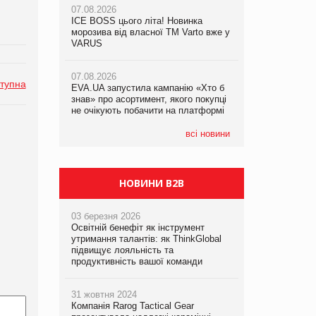
07.08.2026
07.08.2026
ICE BOSS цього літа! Новинка
ICE BOSS цього літа! Новинка
07.08.2026
морозива від власної ТМ Varto вже у
морозива від власної ТМ Varto вже у
Франція заборонила рекламні дзвінки
VARUS
VARUS
без згоди клієнтів
07.08.2026
07.08.2026
тупна
EVA.UA запустила кампанію «Хто б
EVA.UA запустила кампанію «Хто б
знав» про асортимент, якого покупці
знав» про асортимент, якого покупці
не очікують побачити на платформі
не очікують побачити на платформі
всі новини
НОВИНИ B2B
03 березня 2026
Освітній бенефіт як інструмент
утримання талантів: як ThinkGlobal
підвищує лояльність та
продуктивність вашої команди
31 жовтня 2024
Компанія Rarog Tactical Gear