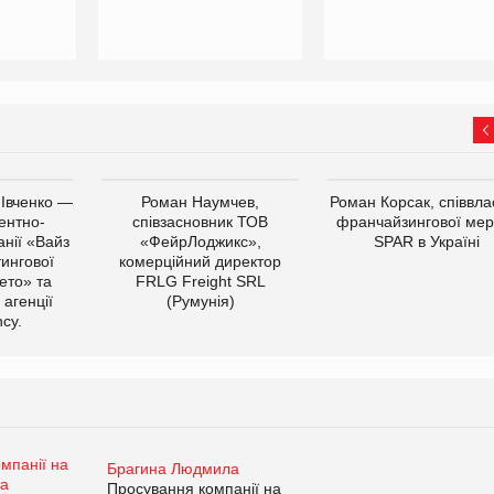
 Івченко —
Роман Наумчев,
Роман Корсак, співвла
ентно-
співзасновник ТОВ
франчайзингової мер
нії «Вайз
«ФейрЛоджикс»,
SPAR в Україні
тингової
комерційний директор
ето» та
FRLG Freight SRL
 агенції
(Румунія)
cy.
Брагина Людмила
Просування компанії на