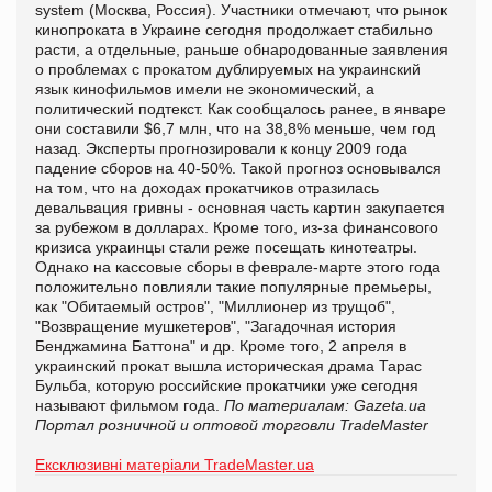
system (Москва, Россия). Участники отмечают, что рынок
кинопроката в Украине сегодня продолжает стабильно
расти, а отдельные, раньше обнародованные заявления
о проблемах с прокатом дублируемых на украинский
язык кинофильмов имели не экономический, а
политический подтекст. Как сообщалось ранее, в январе
они составили $6,7 млн, что на 38,8% меньше, чем год
назад. Эксперты прогнозировали к концу 2009 года
падение сборов на 40-50%. Такой прогноз основывался
на том, что на доходах прокатчиков отразилась
девальвация гривны - основная часть картин закупается
за рубежом в долларах. Кроме того, из-за финансового
кризиса украинцы стали реже посещать кинотеатры.
Однако на кассовые сборы в феврале-марте этого года
положительно повлияли такие популярные премьеры,
как "Обитаемый остров", "Миллионер из трущоб",
"Возвращение мушкетеров", "Загадочная история
Бенджамина Баттона" и др. Кроме того, 2 апреля в
украинский прокат вышла историческая драма Тарас
Бульба, которую российские прокатчики уже сегодня
называют фильмом года.
По материалам: Gazeta.ua
Портал розничной и оптовой торговли TradeMaster
Ексклюзивні матеріали TradeMaster.ua