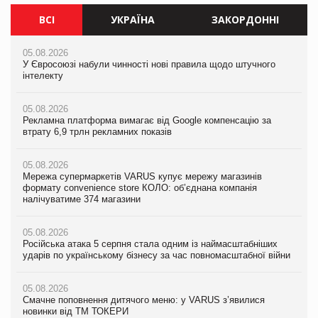
ВСІ
УКРАЇНА
ЗАКОРДОННІ
05.08.2026
05.08.2026
05.08.2026
У Євросоюзі набули чинності нові правила щодо штучного
У Євросоюзі набули чинності нові правила щодо штучного
У Євросоюзі набули чинності нові правила щодо штучного
інтелекту
інтелекту
інтелекту
05.08.2026
05.08.2026
05.08.2026
Рекламна платформа вимагає від Google компенсацію за
Рекламна платформа вимагає від Google компенсацію за
Рекламна платформа вимагає від Google компенсацію за
втрату 6,9 трлн рекламних показів
втрату 6,9 трлн рекламних показів
втрату 6,9 трлн рекламних показів
05.08.2026
05.08.2026
05.08.2026
Мережа супермаркетів VARUS купує мережу магазинів
Мережа супермаркетів VARUS купує мережу магазинів
Adidas витратила понад $1 млрд на маркетинг за квартал
формату convenience store КОЛО: об’єднана компанія
формату convenience store КОЛО: об’єднана компанія
налічуватиме 374 магазини
налічуватиме 374 магазини
05.08.2026
Amazon звинуватили у недостовірній рекламі екологічних
05.08.2026
05.08.2026
продуктів
Російська атака 5 серпня стала одним із наймасштабніших
Російська атака 5 серпня стала одним із наймасштабніших
ударів по українському бізнесу за час повномасштабної війни
ударів по українському бізнесу за час повномасштабної війни
05.08.2026
AstraZeneca обговорює найбільшу угоду десятиліття
05.08.2026
05.08.2026
Смачне поповнення дитячого меню: у VARUS з’явилися
Смачне поповнення дитячого меню: у VARUS з’явилися
новинки від ТМ ТОКЕРИ
новинки від ТМ ТОКЕРИ