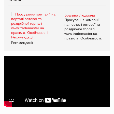
Брагина Людмила
ї
Просування компанії
а
на порталі оптової та
роздрібної торгівлі
www.trademaster.ua.
і.
правила. Особливості.
Рекомендації
Ре