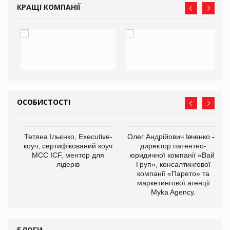
КРАЩІ КОМПАНІЇ
ОСОБИСТОСТІ
,
Тетяна Ільєнко, Executive-
Олег Андрійович Івченко —
ОВ
коуч, сертифікований коуч
директор патентно-
МСС ICF, ментор для
юридичної компанії «Вайз
лідерів
Груп», консалтингової
компанії «Парето» та
маркетингової агенції
Myka Agency.
БЛОГИ