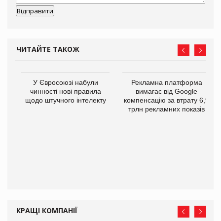
ЧИТАЙТЕ ТАКОЖ
У Євросоюзі набули
Рекламна платформа
го
чинності нові правила
вимагає від Google
щодо штучного інтелекту
компенсацію за втрату 6,9
трлн рекламних показів
КРАЩІ КОМПАНІЇ