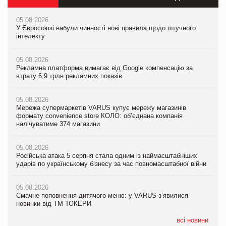
05.08.2026
05.08.2026
05.08.2026
У Євросоюзі набули чинності нові правила щодо штучного
У Євросоюзі набули чинності нові правила щодо штучного
У Євросоюзі набули чинності нові правила щодо штучного
інтелекту
інтелекту
інтелекту
05.08.2026
05.08.2026
05.08.2026
Рекламна платформа вимагає від Google компенсацію за
Рекламна платформа вимагає від Google компенсацію за
Рекламна платформа вимагає від Google компенсацію за
втрату 6,9 трлн рекламних показів
втрату 6,9 трлн рекламних показів
втрату 6,9 трлн рекламних показів
05.08.2026
05.08.2026
05.08.2026
Мережа супермаркетів VARUS купує мережу магазинів
Мережа супермаркетів VARUS купує мережу магазинів
Adidas витратила понад $1 млрд на маркетинг за квартал
формату convenience store КОЛО: об’єднана компанія
формату convenience store КОЛО: об’єднана компанія
налічуватиме 374 магазини
налічуватиме 374 магазини
05.08.2026
Amazon звинуватили у недостовірній рекламі екологічних
05.08.2026
05.08.2026
продуктів
Російська атака 5 серпня стала одним із наймасштабніших
Російська атака 5 серпня стала одним із наймасштабніших
ударів по українському бізнесу за час повномасштабної війни
ударів по українському бізнесу за час повномасштабної війни
05.08.2026
AstraZeneca обговорює найбільшу угоду десятиліття
05.08.2026
05.08.2026
Смачне поповнення дитячого меню: у VARUS з’явилися
Смачне поповнення дитячого меню: у VARUS з’явилися
новинки від ТМ ТОКЕРИ
новинки від ТМ ТОКЕРИ
всі новини