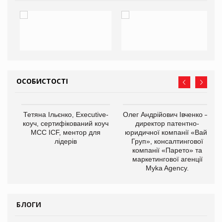
ОСОБИСТОСТІ
,
Тетяна Ільєнко, Executive-
Олег Андрійович Івченко —
ОВ
коуч, сертифікований коуч
директор патентно-
МСС ICF, ментор для
юридичної компанії «Вайз
лідерів
Груп», консалтингової
компанії «Парето» та
маркетингової агенції
Myka Agency.
БЛОГИ