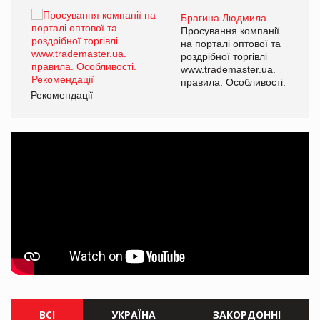
Брагина Людмила
ї
Просування компанії
а
на порталі оптової та
роздрібної торгівлі
www.trademaster.ua.
і.
правила. Особливості.
Рекомендації
Ре
ВСІ
УКРАЇНА
ЗАКОРДОННІ