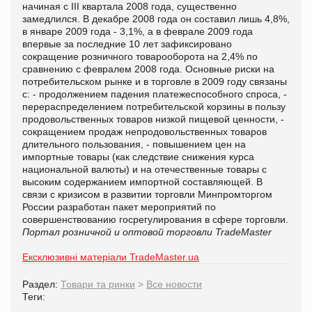
начиная с III квартала 2008 года, существенно
замедлился. В декабре 2008 года он составил лишь 4,8%,
в январе 2009 года - 3,1%, а в феврале 2009 года
впервые за последние 10 лет зафиксировано
сокращение розничного товарооборота на 2,4% по
сравнению с февралем 2008 года. Основные риски на
потребительском рынке и в торговле в 2009 году связаны
с: - продолжением падения платежеспособного спроса, -
перераспределением потребительской корзины в пользу
продовольственных товаров низкой пищевой ценности, -
сокращением продаж непродовольственных товаров
длительного пользования, - повышением цен на
импортные товары (как следствие снижения курса
национальной валюты) и на отечественные товары с
высоким содержанием импортной составляющей. В
связи с кризисом в развитии торговли Минпромторгом
России разработан пакет мероприятий по
совершенствованию госрегулирования в сфере торговли.
Портал розничной и оптовой торговли TradeMaster
Ексклюзивні матеріали TradeMaster.ua
Раздел:
Товари та ринки
>
Все новости
Теги: