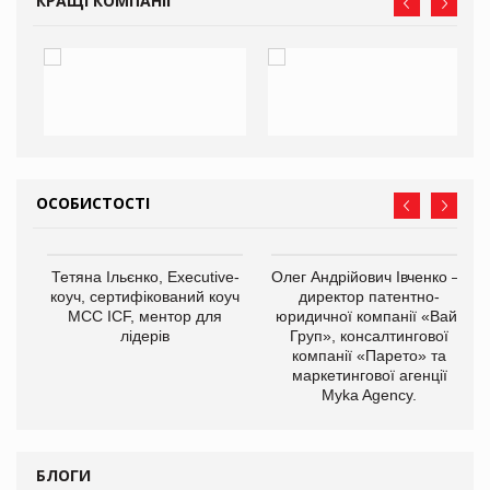
КРАЩІ КОМПАНІЇ
ОСОБИСТОСТІ
,
Тетяна Ільєнко, Executive-
Олег Андрійович Івченко —
ОВ
коуч, сертифікований коуч
директор патентно-
МСС ICF, ментор для
юридичної компанії «Вайз
лідерів
Груп», консалтингової
компанії «Парето» та
маркетингової агенції
Myka Agency.
БЛОГИ