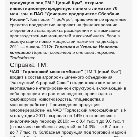
продукцию под ТМ "Щирый Кум", открыло
инвестиционную кредитную линию с лимитом 70
млн. грн. в ПАО "Дочернее предприятие Сбербанк
России".
Как пишет "
ПроАгро", привлеченные кредитные
средства предприятие направит на финансирование
очередного этапа проекта расширения и оптимизации
производственных мощностей мясокомбината. Ввод в
эксплуатацию новых мощностей намечен на декабрь
2011 — январь 2012г.
Торговля в Украине
Новости
компаний
Портал розничной и оптовой торговли
TradeMaster
Справка ТМ:
ЧАО "Горловский мясокомбинат"
(ТМ "Щирый Кум")
входит в состав агропромышленного объединения
"Бахмутский Аграрный Союз" (холдинговая компания с
вертикально интегрированной структурой, включающей в
себя предприятия растениеводства, производства
комбикормов, животноводства, птицеводства и
мясопереработки). Производство продукции
мясопереработки на ЧАО "Горловский мясокомбинат" в I-
м полугодии 2011г. выросло на 14% по отношению к
аналогичному периоду 2010г. — с 8,4 тыс. т до 9,6 тыс. т
(в том числе колбасных изделий на 14,3% — с 6,7 тыс. т
до 7,7 тыс. т). Колбасная продукция под торговой маркой