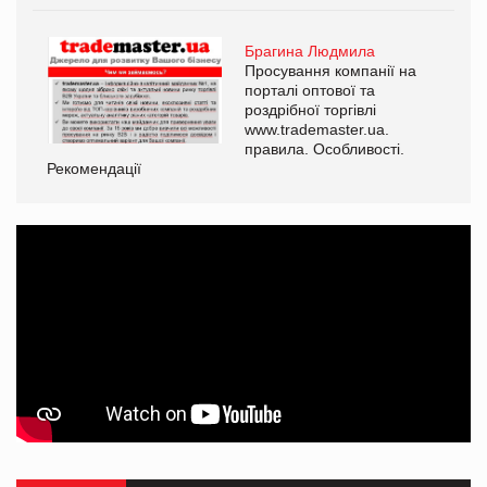
Брагина Людмила
Просування компанії на
порталі оптової та
роздрібної торгівлі
www.trademaster.ua.
правила. Особливості.
Рекомендації
Ре