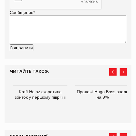
Сообщение
*
ЧИТАЙТЕ ТАКОЖ
Kraft Heinz скоротила
Продажі Hugo Boss впали
збиток у першому півріччі
на 9%
ам
іше