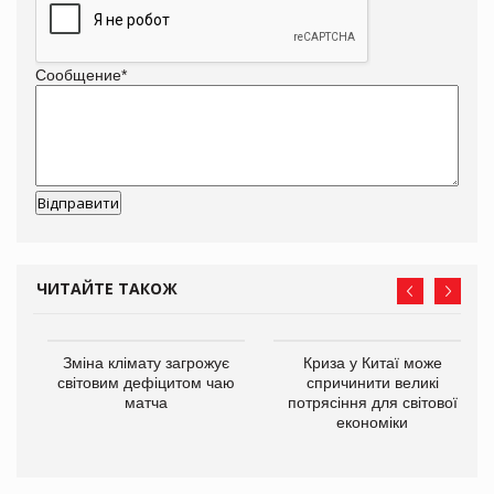
Сообщение
*
ЧИТАЙТЕ ТАКОЖ
Зміна клімату загрожує
Криза у Китаї може
ne
світовим дефіцитом чаю
спричинити великі
матча
потрясіння для світової
економіки