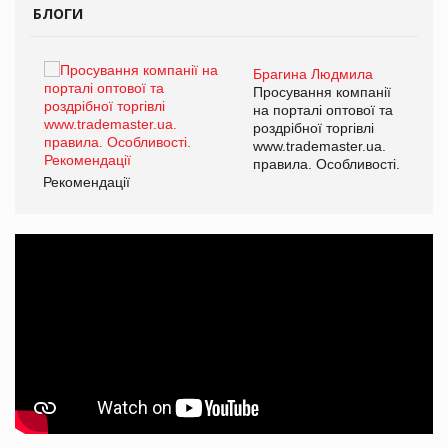
БЛОГИ
Брагина Людмила
ї
Просування компанії
а
на порталі оптової та
роздрібної торгівлі
www.trademaster.ua.
і.
правила. Особливості.
Рекомендації
Ре