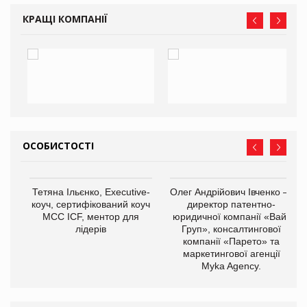
КРАЩІ КОМПАНІЇ
ОСОБИСТОСТІ
,
Тетяна Ільєнко, Executive-
Олег Андрійович Івченко —
ОВ
коуч, сертифікований коуч
директор патентно-
МСС ICF, ментор для
юридичної компанії «Вайз
лідерів
Груп», консалтингової
компанії «Парето» та
маркетингової агенції
Myka Agency.