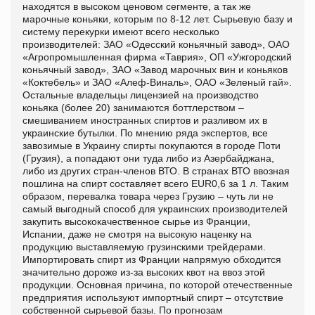
находятся в высоком ценовом сегменте, а так же
марочные коньяки, которым по 8-12 лет. Сырьевую базу и
систему перекурки имеют всего несколько
производителей: ЗАО «Одесский коньячный завод», ОАО
«Агропромышленная фирма «Таврия», ОП «Ужгородский
коньячный завод», ЗАО «Завод марочных вин и коньяков
«Коктебель» и ЗАО «Алеф-Виналь», ОАО «Зеленый гай».
Остальные владельцы лицензией на производство
коньяка (более 20) занимаются боттлерством –
смешиванием иностранных спиртов и разливом их в
украинские бутылки. По мнению ряда экспертов, все
завозимые в Украину спирты покупаются в городе Поти
(Грузия), а попадают они туда либо из Азербайджана,
либо из других стран-членов ВТО. В странах ВТО ввозная
пошлина на спирт составляет всего EUR0,6 за 1 л. Таким
образом, перевалка товара через Грузию – чуть ли не
самый выгодный способ для украинских производителей
закупить высококачественное сырье из Франции,
Испании, даже не смотря на высокую наценку на
продукцию выставляемую грузинскими трейдерами.
Импортировать спирт из Франции напрямую обходится
значительно дороже из-за высоких квот на ввоз этой
продукции. Основная причина, по которой отечественные
предприятия используют импортный спирт – отсутствие
собственной сырьевой базы. По прогнозам