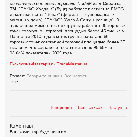
розничной и оптовой торговли TradeMaster
Справка
ТМ:
"ПАККО Холдинг" (Луцк) работает в сегменте FMCG
и развивает сети "Вопак" (формат — супермаркет и
магазин у дома), "ПАККО" (Cash & Carry + розница). В
настоящий момент в сетях группы работает 85 торговых
точек совокупной торговой площадью более 45 тыс. кв.м.
По итогам 2010 года в сетях группы работало 66
торговых точек совокупной торговой площадью более 37
тыс. кв.м, что составляет соответственно 95.65% и
98.64% показателей 2009 года.
Ексклюзивні матеріали TradeMaster.ua
Раздел:
Товари та ринки
>
Все новости
Теги:
Попередня
Весь список
Наступна
Коментарі
Ваш коментар буде першим.