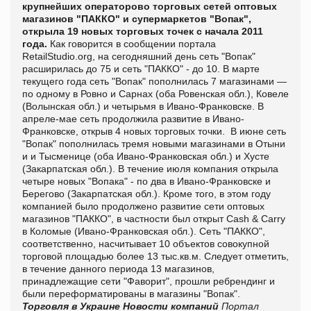
крупнейших операторово торговых сетей оптовых
магазинов "ПАККО" и супермаркетов "Вопак",
открыла 19 новых торговых точек с начала 2011
года.
Как говорится в сообщении портала
RetailStudio.org, на сегодняшний день сеть "Вопак"
расширилась до 75 и сеть "ПАККО" - до 10. В марте
текущего года сеть "Вопак" пополнилась 7 магазинами —
по одному в Ровно и Сарнах (оба Ровенская обл.), Ковеле
(Волынская обл.) и четырьмя в Ивано-Франковске. В
апреле-мае сеть продолжила развитие в Ивано-
Франковске, открыв 4 новых торговых точки. В июне сеть
"Вопак" пополнилась тремя новыми магазинами в Отыни
и и Тысменице (оба Ивано-Франковская обл.) и Хусте
(Закарпатская обл.). В течение июля компания открыла
четыре новых "Вопака" - по два в Ивано-Франковске и
Берегово (Закарпатская обл.). Кроме того, в этом году
компанией было продолжено развитие сети оптовых
магазинов "ПАККО", в частности был открыт Cash & Carry
в Коломые (Ивано-Франковская обл.). Сеть "ПАККО",
соответственно, насчитывает 10 объектов совокупной
торговой площадью более 13 тыс.кв.м. Следует отметить,
в течение данного периода 13 магазинов,
принадлежащие сети "Фаворит", прошли ребрендинг и
были переформатированы в магазины "Вопак".
Торговля в Украине
Новости компаний
Портал