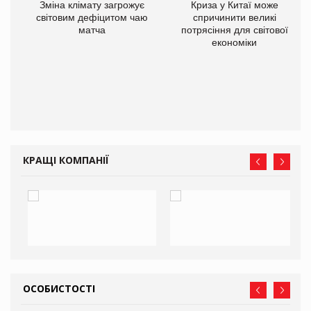
Зміна клімату загрожує
Криза у Китаї може
ne
світовим дефіцитом чаю
спричинити великі
матча
потрясіння для світової
економіки
КРАЩІ КОМПАНІЇ
ОСОБИСТОСТІ