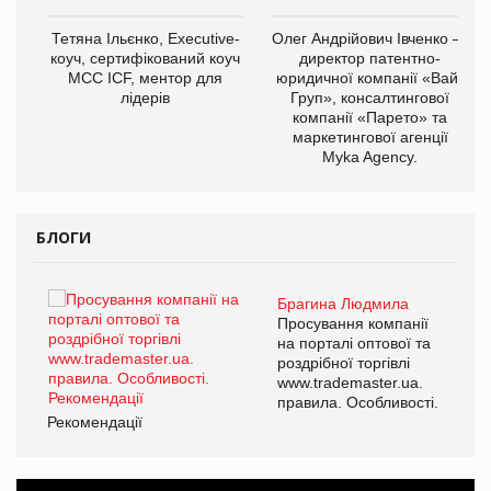
,
Тетяна Ільєнко, Executive-
Олег Андрійович Івченко —
ОВ
коуч, сертифікований коуч
директор патентно-
МСС ICF, ментор для
юридичної компанії «Вайз
лідерів
Груп», консалтингової
компанії «Парето» та
маркетингової агенції
Myka Agency.
БЛОГИ
Брагина Людмила
ї
Просування компанії
а
на порталі оптової та
роздрібної торгівлі
www.trademaster.ua.
і.
правила. Особливості.
Рекомендації
Ре