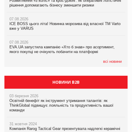
Розмитнення «з коліс» та крос-докінг: як оперативні логістичні
Розмитнення «з коліс» та крос-докінг: як оперативні логістичні
Kraft Heinz скоротила збиток у першому півріччі
рішення допомагають бізнесу зменшити ризики
рішення допомагають бізнесу зменшити ризики
07.08.2026
07.08.2026
07.08.2026
Продажі Hugo Boss впали на 9%
ICE BOSS цього літа! Новинка морозива від власної ТМ Varto
ICE BOSS цього літа! Новинка морозива від власної ТМ Varto
вже у VARUS
вже у VARUS
07.08.2026
Франція заборонила рекламні дзвінки без згоди клієнтів
07.08.2026
07.08.2026
EVA.UA запустила кампанію «Хто б знав» про асортимент,
EVA.UA запустила кампанію «Хто б знав» про асортимент,
якого покупці не очікують побачити на платформі
якого покупці не очікують побачити на платформі
всі новини
НОВИНИ B2B
03 березня 2026
Освітній бенефіт як інструмент утримання талантів: як
ThinkGlobal підвищує лояльність та продуктивність вашої
команди
31 жовтня 2024
Компанія Rarog Tactical Gear презентувала надлегкі керамічні