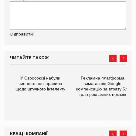
ЧИТАЙТЕ ТАКОЖ
У Євросоюзі набули
Рекламна платформа
го
чинності нові правила
вимагає від Google
щодо штучного інтелекту
компенсацію за втрату 6,9
трлн рекламних показів
КРАЩІ КОМПАНІЇ