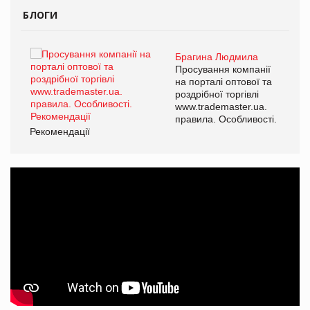
БЛОГИ
Брагина Людмила
ї
Просування компанії
а
на порталі оптової та
роздрібної торгівлі
www.trademaster.ua.
і.
правила. Особливості.
Рекомендації
Ре