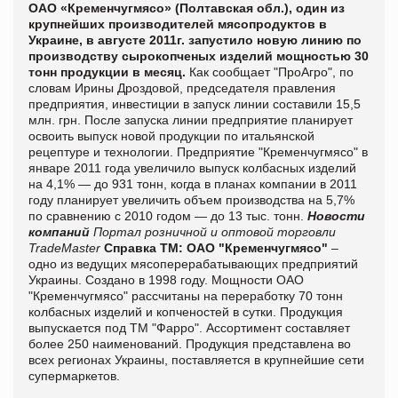
ОАО «Кременчугмясо» (Полтавская обл.), один из
крупнейших производителей мясопродуктов в
Украине, в августе 2011г. запустило новую линию по
производству сырокопченых изделий мощностью 30
тонн продукции в месяц.
Как сообщает "
ПроАгро", по
словам Ирины Дроздовой, председателя правления
предприятия, инвестиции в запуск линии составили 15,5
млн. грн. После запуска линии предприятие планирует
освоить выпуск новой продукции по итальянской
рецептуре и технологии. Предприятие "Кременчугмясо" в
январе 2011 года увеличило выпуск колбасных изделий
на 4,1% — до 931 тонн, когда в планах компании в 2011
году планирует увеличить объем производства на 5,7%
по сравнению с 2010 годом — до 13 тыс. тонн.
Новости
компаний
Портал розничной и оптовой торговли
TradeMaster
Справка ТМ:
ОАО "Кременчугмясо"
–
одно из ведущих мясоперерабатывающих предприятий
Украины. Создано в 1998 году. Мощности ОАО
"Кременчугмясо" рассчитаны на переработку 70 тонн
колбасных изделий и копченостей в сутки. Продукция
выпускается под ТМ "Фарро". Ассортимент составляет
более 250 наименований. Продукция представлена во
всех регионах Украины, поставляется в крупнейшие сети
супермаркетов.