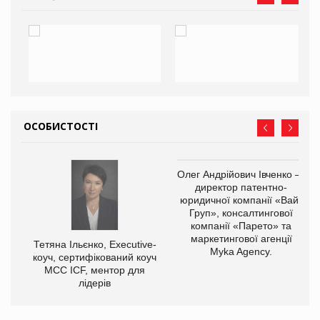
ОСОБИСТОСТІ
,
Олег Андрійович Івченко —
ОВ
директор патентно-
юридичної компанії «Вайз
Груп», консалтингової
компанії «Парето» та
маркетингової агенції
Тетяна Ільєнко, Executive-
Myka Agency.
коуч, сертифікований коуч
МСС ICF, ментор для
лідерів