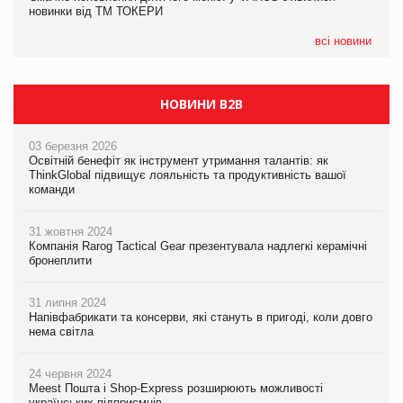
новинки від ТМ ТОКЕРИ
новинки від ТМ ТОКЕРИ
всі новини
НОВИНИ B2B
03 березня 2026
Освітній бенефіт як інструмент утримання талантів: як
ThinkGlobal підвищує лояльність та продуктивність вашої
команди
31 жовтня 2024
Компанія Rarog Tactical Gear презентувала надлегкі керамічні
бронеплити
31 липня 2024
Напівфабрикати та консерви, які стануть в пригоді, коли довго
нема світла
24 червня 2024
Meest Пошта і Shop-Express розширюють можливості
українських підприємців