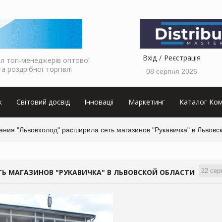
Вхід
Реєстрація
л топ-менеджерів оптової
та роздрібної торгівлі
08 серпня 2026
к
Світовий досвід
Інновації
Маркетинг
Каталог Ком
ния "Львовхолод" расширила сеть магазинов "Рукавичка" в Львовс
22 сер
Ь МАГАЗИНОВ "РУКАВИЧКА" В ЛЬВОВСКОЙ ОБЛАСТИ