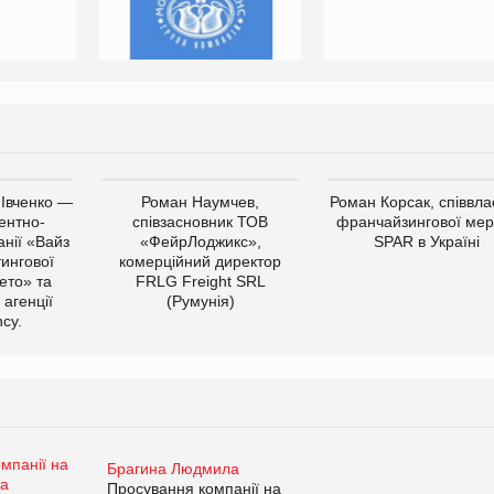
 Івченко —
Роман Наумчев,
Роман Корсак, співвла
ентно-
співзасновник ТОВ
франчайзингової мер
нії «Вайз
«ФейрЛоджикс»,
SPAR в Україні
тингової
комерційний директор
ето» та
FRLG Freight SRL
 агенції
(Румунія)
cy.
Брагина Людмила
Просування компанії на