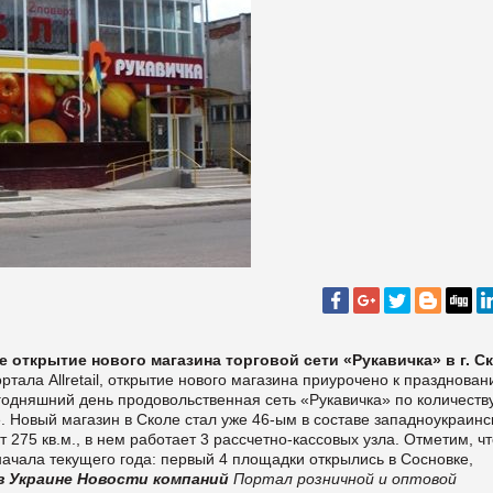
е открытие нового магазина торговой сети «Рукавичка» в г. С
ртала Аllretail, открытие нового магазина приурочено к празднова
одняшний день продовольственная сеть «Рукавичка» по количеств
. Новый магазин в Сколе стал уже 46-ым в составе западноукраинс
275 кв.м., в нем работает 3 рассчетно-кассовых узла. Отметим, чт
 начала текущего года: первый 4 площадки открылись в Сосновке,
в Украине
Новости компаний
Портал розничной и оптовой