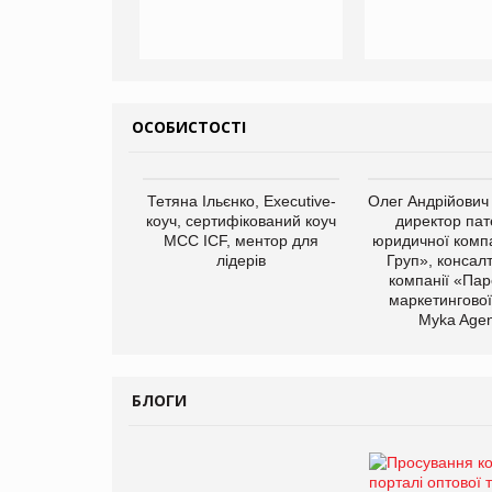
ОСОБИСТОСТІ
Тетяна Ільєнко, Executive-
Олег Андрійович
коуч, сертифікований коуч
директор пат
МСС ICF, ментор для
юридичної компа
лідерів
Груп», консал
компанії «Пар
маркетингової
Myka Agen
БЛОГИ