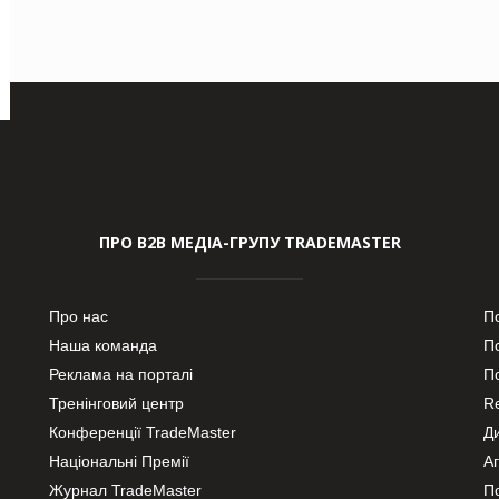
ПРО В2В МЕДІА-ГРУПУ TRADEMASTER
Про нас
П
Наша команда
П
Реклама на порталі
По
Тренінговий центр
Re
Конференції TradeMaster
Д
Національні Премії
А
Журнал TradeMaster
П