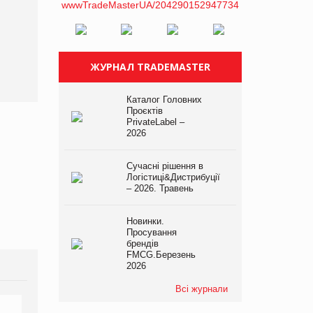
не очікують побачити на
платформі
ЖУРНАЛ TRADEMASTER
Каталог Головних
Проєктів
PrivateLabel –
2026
Сучасні рішення в
Логістиці&Дистрибуції
– 2026. Травень
Новинки.
Просування
брендів
FMCG.Березень
2026
Всі журнали