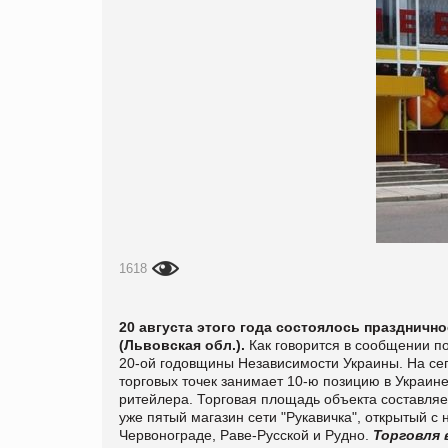
1618
20 августа этого года состоялось празднично
(Львовская обл.).
Как говорится в сообщении
по
20-ой годовщины Независимости Украины. На сег
торговых точек занимает 10-ю позицию в Украине
ритейлера. Торговая площадь объекта составляет 
уже пятый магазин сети "Рукавичка", открытый с
Червонограде, Раве-Русской и Рудно.
Торговля 