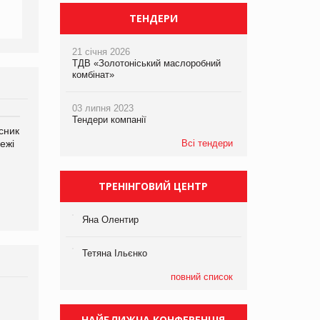
ТЕНДЕРИ
21 січня 2026
ТДВ «Золотоніський маслоробний
комбінат»
03 липня 2023
Тендери компанії
сник
Олексій Логачов-Михайлов
Яна Сараніна, директор
ежі
Файно маркет Директор
Всі тендери
компанії «УкраМарин»
департаменту з
виробництва
ТРЕНІНГОВИЙ ЦЕНТР
Яна Олентир
Тетяна Ільєнко
повний список
НАЙБЛИЖЧА КОНФЕРЕНЦІЯ