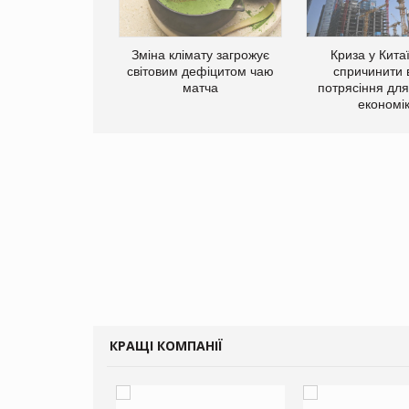
ує виробника
Зміна клімату загрожує
Криза у Кита
добавок Thorne
світовим дефіцитом чаю
спричинити 
матча
потрясіння для 
економі
КРАЩІ КОМПАНІЇ