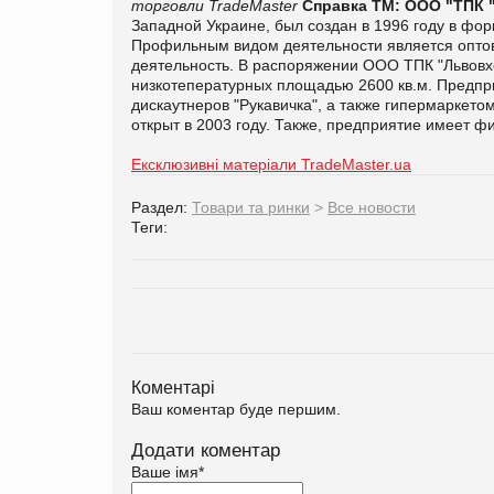
торговли TradeMaster
Справка ТМ:
ООО "ТПК 
Западной Украине, был создан в 1996 году в фо
Профильным видом деятельности является оптова
деятельность. В распоряжении ООО ТПК "Львовхо
низкотепературных площадью 2600 кв.м. Предпр
дискаутнеров "Рукавичка", а также гипермаркетом
открыт в 2003 году. Также, предприятие имеет ф
Ексклюзивні матеріали TradeMaster.ua
Раздел:
Товари та ринки
>
Все новости
Теги:
Коментарі
Ваш коментар буде першим.
Додати коментар
Ваше імя
*