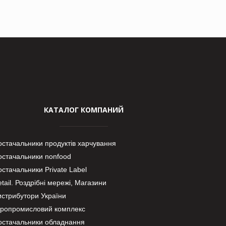
КАТАЛОГ КОМПАНИЙ
остачальники продуктів харчування
остачальники nonfood
стачальники Private Label
tail. Роздрібні мережі, Магазини
истрибутори України
гропромисловий комплекс
остачальники обладнання