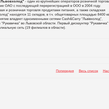
"Львовхолод"
- один из крупнейших операторов розничной торгов
рме ОАО с последующей перерегистрацией в ООО в 2004 году.
я и розничная торговля продуктами питания, а также складская
лод" находятся 11 складов, в т.ч. общетоварных площадью 8400 кв
иятие владеет одноименными сетями Cash&Carry "Львівхолод",
 "Рукавичка" во Львовской области. Первый дискаунтер "Рукавичка"
илиальную сеть (19 филиалов в области).
Попередня
Весь список
Нас