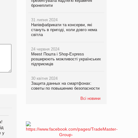
презентувала надлегкі керамічні
бронеплити
31 липня 2024
Напівфабрикати та консерви, які
стануть в пригоді, коли довго нема
світла
24 червня 2024
Meest Пошта і Shop-Express
розширюють можливості українських
підприємців
30 квітня 2024
Защита данных на смартфонах:
советы по повышению безопасности
Всі новини
а!
EVA.UA запустила
Kraft Heinz скоротила
ід
кампанію «Хто б знав» про
збиток у першому півріччі
е у
асортимент, якого покупці