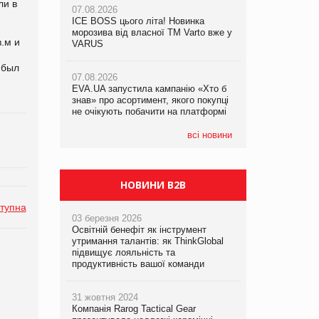
ли в
07.08.2026
07.08.2026
ICE BOSS цього літа! Новинка
ICE BOSS цього літа! Новинка
07.08.2026
морозива від власної ТМ Varto вже у
морозива від власної ТМ Varto вже у
.м и
Франція заборонила рекламні дзвінки
VARUS
VARUS
без згоди клієнтів
 был
07.08.2026
07.08.2026
EVA.UA запустила кампанію «Хто б
EVA.UA запустила кампанію «Хто б
знав» про асортимент, якого покупці
знав» про асортимент, якого покупці
не очікують побачити на платформі
не очікують побачити на платформі
всі новини
НОВИНИ B2B
тупна
03 березня 2026
Освітній бенефіт як інструмент
утримання талантів: як ThinkGlobal
підвищує лояльність та
продуктивність вашої команди
31 жовтня 2024
Компанія Rarog Tactical Gear