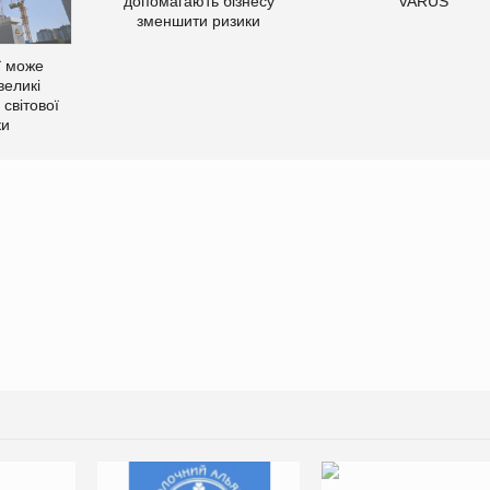
допомагають бізнесу
VARUS
зменшити ризики
ї може
великі
світової
ки