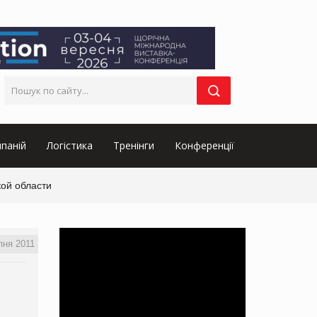
паній
Логістика
Тренінги
Конференції
кой области
пня 2011