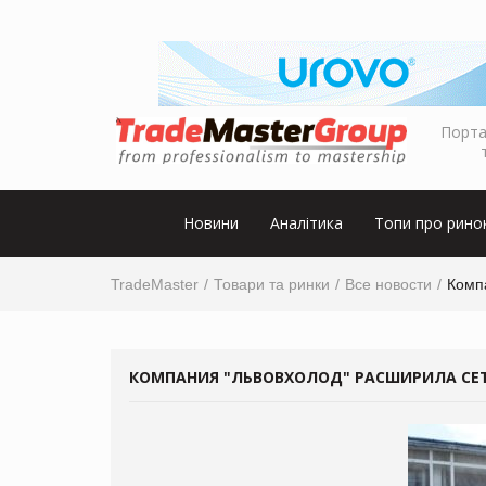
Порта
Новини
Аналітика
Топи про рино
TradeMaster
Товари та ринки
Все новости
Компа
КОМПАНИЯ "ЛЬВОВХОЛОД" РАСШИРИЛА СЕТ