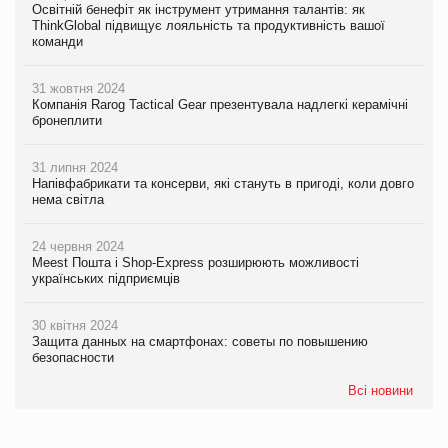
Освітній бенефіт як інструмент утримання талантів: як
ThinkGlobal підвищує лояльність та продуктивність вашої
команди
31 жовтня 2024
Компанія Rarog Tactical Gear презентувала надлегкі керамічні
бронеплити
31 липня 2024
Напівфабрикати та консерви, які стануть в пригоді, коли довго
нема світла
24 червня 2024
Meest Пошта і Shop-Express розширюють можливості
українських підприємців
30 квітня 2024
Защита данных на смартфонах: советы по повышению
безопасности
Всі новини