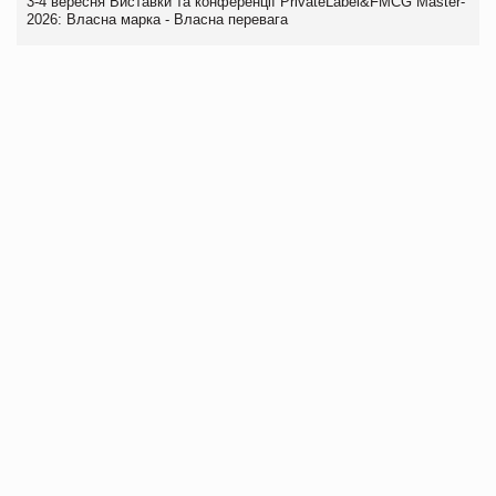
3-4 вересня Виставки та конференції PrivateLabel&FMCG Master-
2026: Власна марка - Власна перевага