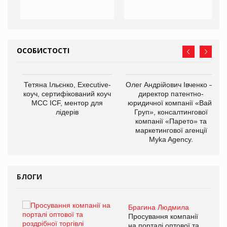
ОСОБИСТОСТІ
,
Тетяна Ільєнко, Executive-
Олег Андрійович Івченко —
ОВ
коуч, сертифікований коуч
директор патентно-
МСС ICF, ментор для
юридичної компанії «Вайз
лідерів
Груп», консалтингової
компанії «Парето» та
маркетингової агенції
Myka Agency.
БЛОГИ
Брагина Людмила
ї
Просування компанії
а
на порталі оптової та