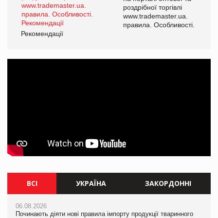
роздрібної торгівлі
www.trademaster.ua.
і.
правила. Особливості.
Рекомендації
Ре
ВСІ
УКРАЇНА
ЗАКОРДОННІ
06.08.2026
06.08.2026
06.08.2026
Починають діяти нові правила імпорту продукції тваринного
Починають діяти нові правила імпорту продукції тваринного
Починають діяти нові правила імпорту продукції тваринного