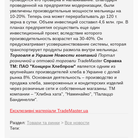
проведенной на предприятии модернизации, были
увеличены производительные мощности мельницы на
10-20%. Теперь она может перерабатывать до 120 т.
зерна в сутки. Объем инвестиций составил 4,6 млн. грн. В
планах предприятия осуществить еще один
инвестиционный проект, вследствие которого
производительность возрастет на 30-40%. Он
предусматривает усовершенствование системы, которая
транспортирует продукты размола внутри мельницы.
Торговля в Украине
Новости компаний
Портал
розничной и оптовой торговли TradeMaster
Справка
ТМ:
ПАО "Концерн Хлебпром"
является одним из
крупнейших производителей хлеба в Украине с долей
рынка 8%. Основная деятельность – производство и
продажа хлеба, замороженных и кондитерских изделий
через розничные сети и собственные магазины. ТМ
компании – "Хлибна хата", "Наминайко", "Палаццо
Бандинелли".
Ексклюзивні матеріали TradeMaster.ua
Раздел:
Товари та ринки
>
Все новости
Теги: