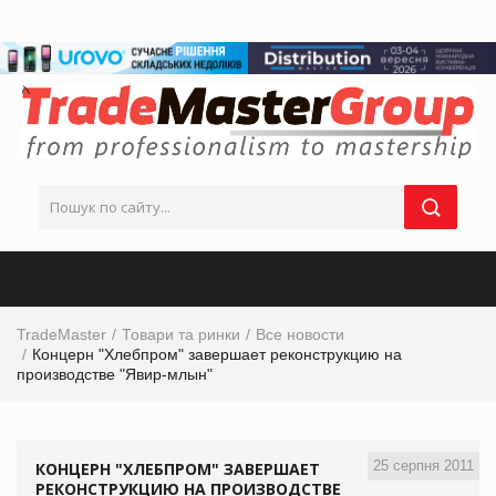
TradeMaster
Товари та ринки
Все новости
Концерн "Хлебпром" завершает реконструкцию на
производстве "Явир-млын"
25 серпня 2011
КОНЦЕРН "ХЛЕБПРОМ" ЗАВЕРШАЕТ
РЕКОНСТРУКЦИЮ НА ПРОИЗВОДСТВЕ