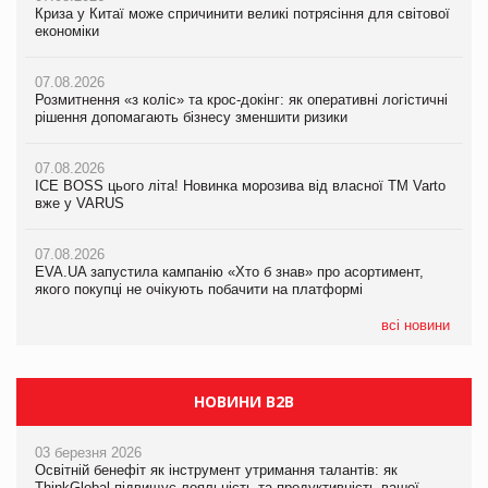
Криза у Китаї може спричинити великі потрясіння для світової
Криза у Китаї може спричинити великі потрясіння для світової
Криза у Китаї може спричинити великі потрясіння для світової
економіки
економіки
економіки
07.08.2026
07.08.2026
07.08.2026
Розмитнення «з коліс» та крос-докінг: як оперативні логістичні
Розмитнення «з коліс» та крос-докінг: як оперативні логістичні
Kraft Heinz скоротила збиток у першому півріччі
рішення допомагають бізнесу зменшити ризики
рішення допомагають бізнесу зменшити ризики
07.08.2026
07.08.2026
07.08.2026
Продажі Hugo Boss впали на 9%
ICE BOSS цього літа! Новинка морозива від власної ТМ Varto
ICE BOSS цього літа! Новинка морозива від власної ТМ Varto
вже у VARUS
вже у VARUS
07.08.2026
Франція заборонила рекламні дзвінки без згоди клієнтів
07.08.2026
07.08.2026
EVA.UA запустила кампанію «Хто б знав» про асортимент,
EVA.UA запустила кампанію «Хто б знав» про асортимент,
якого покупці не очікують побачити на платформі
якого покупці не очікують побачити на платформі
всі новини
НОВИНИ B2B
03 березня 2026
Освітній бенефіт як інструмент утримання талантів: як
ThinkGlobal підвищує лояльність та продуктивність вашої