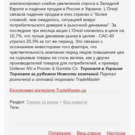
компенсировал слабое увеличение спроса в Западной
Европе и падение продаж в России и Украине. L'Oreal
связала падение продаж в этих странах с "более
сложной, чем ожидалось, ситуацией вокруг
потребительского доверия и рыночной динамики". За
последние три месяца акции L'Oreal снизились в цене на
10,7%, что лучше динамики рынка в целом - CAC-40
утратил 20,3% за тот же период. Это связано с
осознанием инвесторами того фактора, что
чувствительность компании перед лицом повышения цен
на сырьевые товары не столь велика, как у других
производителей товаров для потребителей, к примеру
Unilever NV и Procter & Gamble Co.
Торговля в Украине
Торговля за рубежом
Новости компаний
Портал
розничной и оптовой торговли TradeMaster
Ексклюзивні матеріали TradeMaster.ua
Раздел:
Товари та ринки
>
Все новости
Теги:
Попередня
Весь список
Наступна