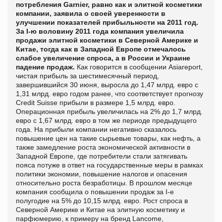
потребления Garnier, равно как и элитной косметики
компании, заявила о своей уверенности в
улучшении показателей прибыльности на 2011 год.
За І-ю воловину 2011 года компания увеличила
продажи элитной косметики в Северной Америке и
Китае, тогда как в Западной Европе отмечалось
слабое увеличение спроса, а в России и Украине
падение продаж
.
Как говорится в сообщении
Asiareport,
чистая прибыль за шестимесячный период,
завершившийся 30 июня, выросла до 1,47 млрд. евро с
1,31 млрд. евро годом ранее, что соответствует прогнозу
Credit Suisse прибыли в размере 1,5 млрд. евро.
Операционная прибыль увеличилась на 2% до 1,7 млрд.
евро с 1,67 млрд. евро в том же периоде предыдущего
года. На прибыли компании негативно сказалось
повышение цен на такие сырьевые товары, как нефть, а
также замедление роста экономической активности в
Западной Европе, где потребители стали затягивать
пояса потуже в ответ на государственные меры в рамках
политики экономии, повышение налогов и опасения
относительно роста безработицы. В прошлом месяце
компания сообщила о повышении продаж за I-е
полугодие на 5% до 10,15 млрд. евро. Рост спроса в
Северной Америке и Китае на элитную косметику и
парфюмерию, к примеру на бренд Lancome,