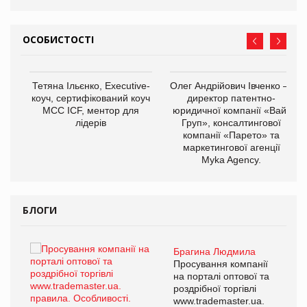
ОСОБИСТОСТІ
,
Тетяна Ільєнко, Executive-
Олег Андрійович Івченко —
ОВ
коуч, сертифікований коуч
директор патентно-
МСС ICF, ментор для
юридичної компанії «Вайз
лідерів
Груп», консалтингової
компанії «Парето» та
маркетингової агенції
Myka Agency.
БЛОГИ
Брагина Людмила
ї
Просування компанії
а
на порталі оптової та
роздрібної торгівлі
www.trademaster.ua.