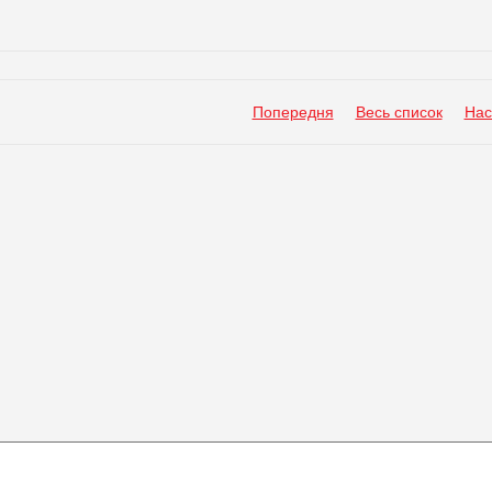
Попередня
Весь список
Нас