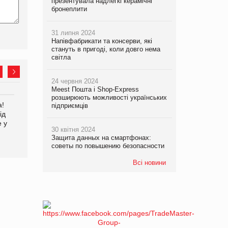
презентувала надлегкі керамічні
бронеплити
31 липня 2024
Напівфабрикати та консерви, які
стануть в пригоді, коли довго нема
світла
24 червня 2024
Meest Пошта і Shop-Express
розширюють можливості українських
а!
EVA.UA запустила
Kraft Heinz скоротила
підприємців
ід
кампанію «Хто б знав» про
збиток у першому півріччі
е у
асортимент, якого покупці
30 квітня 2024
не очікують побачити на
Защита данных на смартфонах:
платформі
советы по повышению безопасности
Всі новини