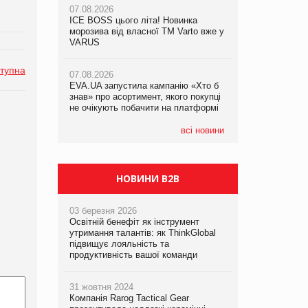
07.08.2026
07.08.2026
ICE BOSS цього літа! Новинка
ICE BOSS цього літа! Новинка
07.08.2026
морозива від власної ТМ Varto вже у
морозива від власної ТМ Varto вже у
Франція заборонила рекламні дзвінки
VARUS
VARUS
без згоди клієнтів
тупна
07.08.2026
07.08.2026
EVA.UA запустила кампанію «Хто б
EVA.UA запустила кампанію «Хто б
знав» про асортимент, якого покупці
знав» про асортимент, якого покупці
не очікують побачити на платформі
не очікують побачити на платформі
всі новини
НОВИНИ B2B
03 березня 2026
Освітній бенефіт як інструмент
утримання талантів: як ThinkGlobal
підвищує лояльність та
продуктивність вашої команди
31 жовтня 2024
Компанія Rarog Tactical Gear