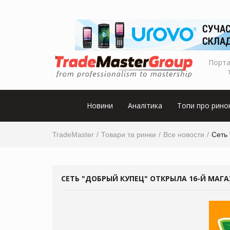
Порта
Новини
Аналітика
Топи про рино
TradeMaster
Товари та ринки
Все новости
Сеть 
СЕТЬ "ДОБРЫЙ КУПЕЦ" ОТКРЫЛА 16-Й МАГ