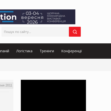
паній
Логістика
Тренінги
Конференції
пня 2011