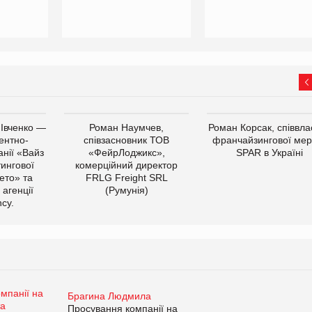
 Івченко —
Роман Наумчев,
Роман Корсак, співвла
ентно-
співзасновник ТОВ
франчайзингової мер
нії «Вайз
«ФейрЛоджикс»,
SPAR в Україні
тингової
комерційний директор
ето» та
FRLG Freight SRL
 агенції
(Румунія)
cy.
Брагина Людмила
Просування компанії на