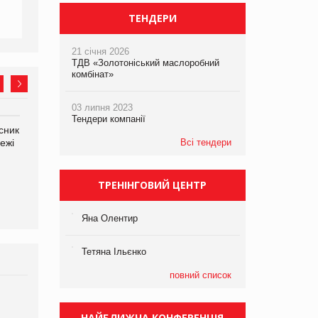
ТЕНДЕРИ
21 січня 2026
ТДВ «Золотоніський маслоробний
комбінат»
03 липня 2023
Тендери компанії
сник
Олексій Логачов-Михайлов
Яна Сараніна, директор
ежі
Файно маркет Директор
Всі тендери
компанії «УкраМарин»
департаменту з
виробництва
ТРЕНІНГОВИЙ ЦЕНТР
Яна Олентир
Тетяна Ільєнко
повний список
Брагина Людмила
Просування компанії на
НАЙБЛИЖЧА КОНФЕРЕНЦІЯ