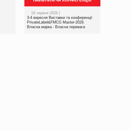
порталі оптової та
роздрібної торгівлі
18 червня 2026 |
www.trademaster.ua.
3-4 вересня Виставки та конференції
правила. Особливості.
PrivateLabel&FMCG Master-2026:
Власна марка - Власна перевага