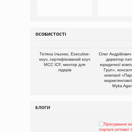
ОСОБИСТОСТІ
арас Ігорович,
Тетяна Ільєнко, Executive-
Олег Андрійович
иробництва ТОВ
коуч, сертифікований коуч
директор пат
Герчак"
МСС ICF, ментор для
юридичної компа
лідерів
Груп», консал
компанії «Пар
маркетингової
Myka Agen
БЛОГИ
Брагина Людмила
Просування компанії на