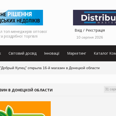
Вхід
Реєстрація
л топ-менеджерів оптової
та роздрібної торгівлі
10 серпня 2026
к
Світовий досвід
Інновації
Маркетинг
Каталог Ком
"Добрый Купец" открыла 16-й магазин в Донецкой области
31 сер
АЗИН В ДОНЕЦКОЙ ОБЛАСТИ