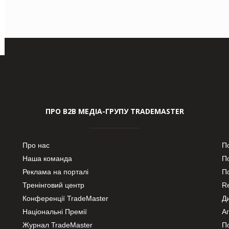
ПРО В2В МЕДІА-ГРУПУ TRADEMASTER
Про нас
П
Наша команда
П
Реклама на порталі
По
Тренінговий центр
Re
Конференції TradeMaster
Д
Національні Премії
А
Журнал TradeMaster
П