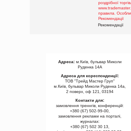
порталі оптової та
роздрібної торгівлі
www.trademaster.ua.
правила. Особливості.
ії
Рекомендації
Адреса:
м.Київ, бульвар Миколи
Руденка 14А
Адреса для кореспонденції:
ТОВ "Tрейд Мастер Груп"
м.Київ, бульвар Миколи Руденка 14а,
2 поверх, оф 121, 03194
Контакти для:
замовлення треннгів, конференцій:
+380 (67) 502-99-00,
замовлення реклами на порталі,
журналах:
+380 (67) 502 30 13,