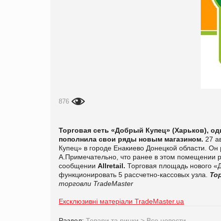
876
Торговая сеть
«Добрый Купец» (Харьков), од
пополнила свои ряды новым магазином.
27 ав
Купец» в городе Енакиево Донецкой области. Он 
А.Примечательно, что ранее в этом помещении р
сообщении
Аllretail
.
Торговая площадь нового «До
функционировать 5 рассчетно-кассовых узла.
То
торговли TradeMaster
Ексклюзивні матеріали TradeMaster.ua
Раздел:
Товари та ринки
>
Все новости