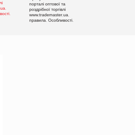
порталі оптової та
роздрібної торгівлі
www.trademaster.ua.
правила. Особливості.
Рекомендації