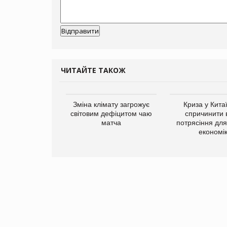
ЧИТАЙТЕ ТАКОЖ
ує виробника
Зміна клімату загрожує
Криза у Кита
добавок Thorne
світовим дефіцитом чаю
спричинити 
матча
потрясіння для 
економі