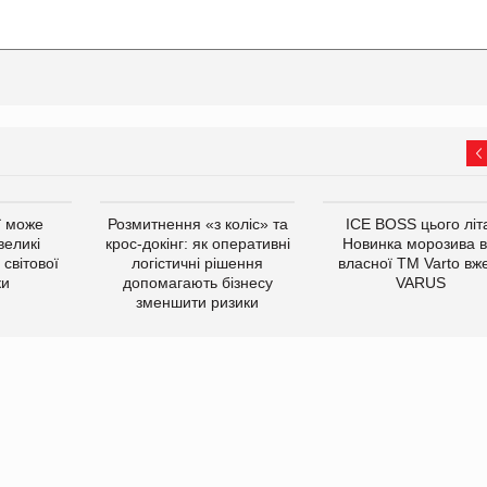
ї може
Розмитнення «з коліс» та
ICE BOSS цього літ
великі
крос-докінг: як оперативні
Новинка морозива в
світової
логістичні рішення
власної ТМ Varto вж
ки
допомагають бізнесу
VARUS
зменшити ризики