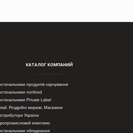
КАТАЛОГ КОМПАНИЙ
остачальники продуктів харчування
остачальники nonfood
стачальники Private Label
tail. Роздрібні мережі, Магазини
истрибутори України
гропромисловий комплекс
остачальники обладнання