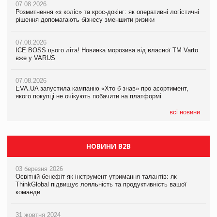
07.08.2026
07.08.2026
07.08.2026
Розмитнення «з коліс» та крос-докінг: як оперативні логістичні
Розмитнення «з коліс» та крос-докінг: як оперативні логістичні
Kraft Heinz скоротила збиток у першому півріччі
рішення допомагають бізнесу зменшити ризики
рішення допомагають бізнесу зменшити ризики
07.08.2026
07.08.2026
07.08.2026
Продажі Hugo Boss впали на 9%
ICE BOSS цього літа! Новинка морозива від власної ТМ Varto
ICE BOSS цього літа! Новинка морозива від власної ТМ Varto
вже у VARUS
вже у VARUS
07.08.2026
Франція заборонила рекламні дзвінки без згоди клієнтів
07.08.2026
07.08.2026
EVA.UA запустила кампанію «Хто б знав» про асортимент,
EVA.UA запустила кампанію «Хто б знав» про асортимент,
якого покупці не очікують побачити на платформі
якого покупці не очікують побачити на платформі
всі новини
НОВИНИ B2B
03 березня 2026
Освітній бенефіт як інструмент утримання талантів: як
ThinkGlobal підвищує лояльність та продуктивність вашої
команди
31 жовтня 2024