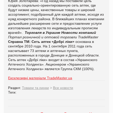
Юрия Золотарёва: «Год назад мы поставили цель
создать социально-ориентированную сеть аптек, где
будут низкие цены, качественные товары и широкий
ассортимент, подобранный для каждой аптеки, исходя из
нужд конкретного района. В ближайших планах компании
дальнейшее расширение сети и предоставление услуги
изготовления лекарств по индивидуальным прописям
врачей».
Торговля в Украине
Новости компаний
Портал розничной и оптовой торговли TradeMaster
Справка ТМ:
Сеть аптек «Добрі ліки»
основана в
сентябре 2010 года. На 1 сентября 2011 года сеть
насчитывает 73 аптеки и аптечных пункта,
расположенных в городе Донецке и Донецкой области.
Сеть аптек «Добрі ліки» входит в состав «Украинского
Аптечного Холдинга». Акционером «Украинского
Аптечного Холдинга» является Группа СКМ (100%).
Ексклюзивні матеріали TradeMaster.ua
Раздел:
Товари та ринки
>
Все новости
Теги: