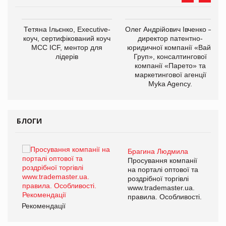
,
Тетяна Ільєнко, Executive-
Олег Андрійович Івченко —
ОВ
коуч, сертифікований коуч
директор патентно-
МСС ICF, ментор для
юридичної компанії «Вайз
лідерів
Груп», консалтингової
компанії «Парето» та
маркетингової агенції
Myka Agency.
БЛОГИ
Брагина Людмила
ї
Просування компанії
а
на порталі оптової та
роздрібної торгівлі
www.trademaster.ua.
і.
правила. Особливості.
Рекомендації
Ре