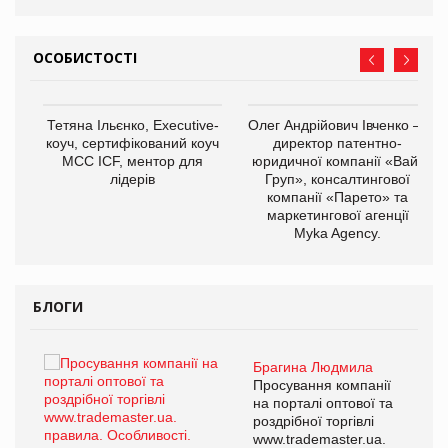
ОСОБИСТОСТІ
,
Тетяна Ільєнко, Executive-
Олег Андрійович Івченко —
ОВ
коуч, сертифікований коуч
директор патентно-
МСС ICF, ментор для
юридичної компанії «Вайз
лідерів
Груп», консалтингової
компанії «Парето» та
маркетингової агенції
Myka Agency.
БЛОГИ
Брагина Людмила
ї
Просування компанії
а
на порталі оптової та
роздрібної торгівлі
www.trademaster.ua.