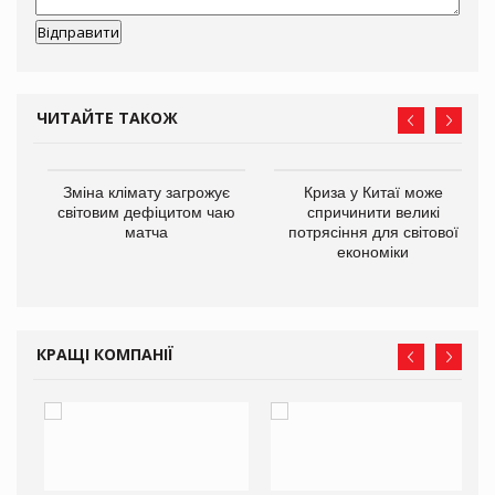
ЧИТАЙТЕ ТАКОЖ
Зміна клімату загрожує
Криза у Китаї може
ne
світовим дефіцитом чаю
спричинити великі
матча
потрясіння для світової
економіки
КРАЩІ КОМПАНІЇ