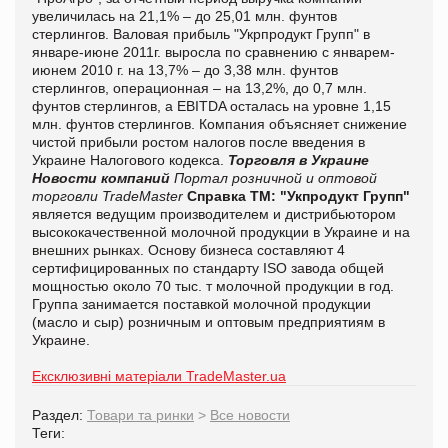
увеличилась на 21,1% – до 25,01 млн. фунтов
стерлингов. Валовая прибыль "Укрпродукт Групп" в
январе-июне 2011г. выросла по сравнению с январем-
июнем 2010 г. на 13,7% – до 3,38 млн. фунтов
стерлингов, операционная – на 13,2%, до 0,7 млн.
фунтов стерлингов, а EBITDA осталась на уровне 1,15
млн. фунтов стерлингов. Компания объясняет снижение
чистой прибыли ростом налогов после введения в
Украине Налогового кодекса.
Торговля в Украине
Новости компаний
Портал розничной и оптовой
торговли TradeMaster
Справка ТМ:
"Укпродукт Групп"
является ведущим производителем и дистрибьютором
высококачественной молочной продукции в Украине и на
внешних рынках. Основу бизнеса составляют 4
сертифицированных по стандарту ISO завода общей
мощностью около 70 тыс. т молочной продукции в год.
Группа занимается поставкой молочной продукции
(масло и сыр) розничным и оптовым предприятиям в
Украине.
Ексклюзивні матеріали TradeMaster.ua
Раздел:
Товари та ринки
>
Все новости
Теги: