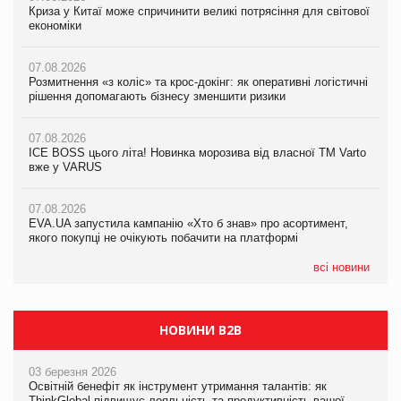
Криза у Китаї може спричинити великі потрясіння для світової
Криза у Китаї може спричинити великі потрясіння для світової
Криза у Китаї може спричинити великі потрясіння для світової
економіки
економіки
економіки
07.08.2026
07.08.2026
07.08.2026
Розмитнення «з коліс» та крос-докінг: як оперативні логістичні
Розмитнення «з коліс» та крос-докінг: як оперативні логістичні
Kraft Heinz скоротила збиток у першому півріччі
рішення допомагають бізнесу зменшити ризики
рішення допомагають бізнесу зменшити ризики
07.08.2026
07.08.2026
07.08.2026
Продажі Hugo Boss впали на 9%
ICE BOSS цього літа! Новинка морозива від власної ТМ Varto
ICE BOSS цього літа! Новинка морозива від власної ТМ Varto
вже у VARUS
вже у VARUS
07.08.2026
Франція заборонила рекламні дзвінки без згоди клієнтів
07.08.2026
07.08.2026
EVA.UA запустила кампанію «Хто б знав» про асортимент,
EVA.UA запустила кампанію «Хто б знав» про асортимент,
якого покупці не очікують побачити на платформі
якого покупці не очікують побачити на платформі
всі новини
НОВИНИ B2B
03 березня 2026
Освітній бенефіт як інструмент утримання талантів: як
ThinkGlobal підвищує лояльність та продуктивність вашої