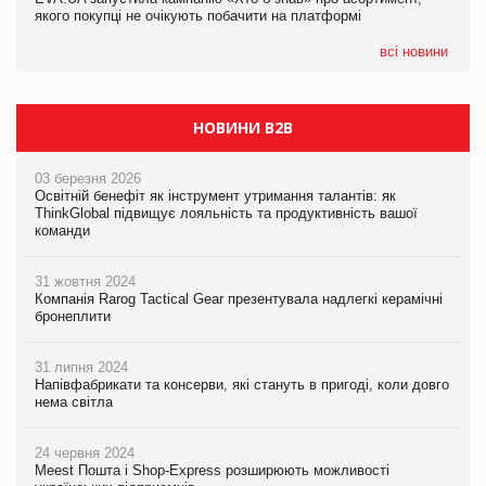
якого покупці не очікують побачити на платформі
якого покупці не очікують побачити на платформі
всі новини
НОВИНИ B2B
03 березня 2026
Освітній бенефіт як інструмент утримання талантів: як
ThinkGlobal підвищує лояльність та продуктивність вашої
команди
31 жовтня 2024
Компанія Rarog Tactical Gear презентувала надлегкі керамічні
бронеплити
31 липня 2024
Напівфабрикати та консерви, які стануть в пригоді, коли довго
нема світла
24 червня 2024
Meest Пошта і Shop-Express розширюють можливості