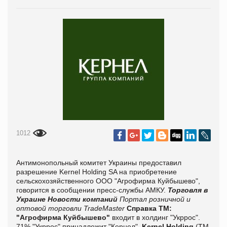
1012
Антимонопольный комитет Украины предоставил
разрешение Kernel Holding SA на приобретение
сельскохозяйственного ООО "Агрофирма Куйбышево",
говорится в сообщении пресс-службы АМКУ.
Торговля в
Украине
Новости компаний
Портал розничной и
оптовой торговли TradeMaster
Справка ТМ:
"Агрофирма Куйбышево"
входит в холдинг "Укррос".
71% "Укррос" принадлежит "Кернел".
Kernel Holding
(ТМ