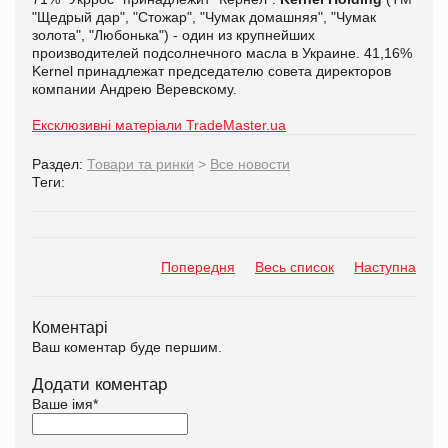
"Щедрый дар", "Стожар", "Чумак домашняя", "Чумак
золота", "Любонька") - один из крупнейших
производителей подсолнечного масла в Украине. 41,16%
Kernel принадлежат председателю совета директоров
компании Андрею Веревскому.
Ексклюзивні матеріали TradeMaster.ua
Раздел:
Товари та ринки
>
Все новости
Теги:
Попередня
Весь список
Наступна
Коментарі
Ваш коментар буде першим.
Додати коментар
Ваше імя
*