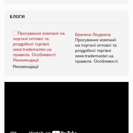
БЛОГИ
Брагина Людмила
ї
Просування компанії
а
на порталі оптової та
роздрібної торгівлі
www.trademaster.ua.
і.
правила. Особливості.
Рекомендації
Ре