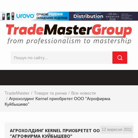
TradeMaster
Товари та ринки
Все новости
Агрохолдинг Kernel приобретет ООО "Агрофирма
Куйбышево"
12 вересня 2011
АГРОХОЛДИНГ KERNEL ПРИОБРЕТЕТ ООО
"АГРОФИРМА КУЙБЫШЕВО"