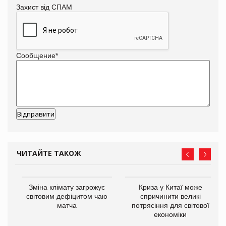
Захист від СПАМ
Сообщение
*
ЧИТАЙТЕ ТАКОЖ
Зміна клімату загрожує
Криза у Китаї може
ne
світовим дефіцитом чаю
спричинити великі
матча
потрясіння для світової
економіки