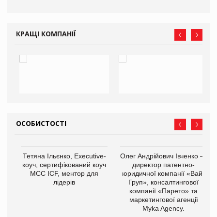
КРАЩІ КОМПАНІЇ
ОСОБИСТОСТІ
,
Тетяна Ільєнко, Executive-
Олег Андрійович Івченко —
ОВ
коуч, сертифікований коуч
директор патентно-
МСС ICF, ментор для
юридичної компанії «Вайз
лідерів
Груп», консалтингової
компанії «Парето» та
маркетингової агенції
Myka Agency.