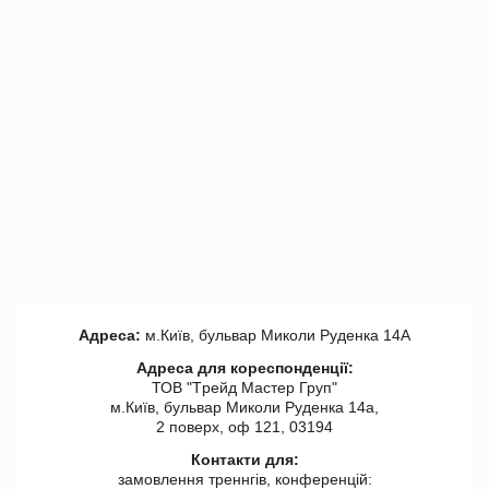
Адреса:
м.Київ, бульвар Миколи Руденка 14А
Адреса для кореспонденції:
ТОВ "Tрейд Мастер Груп"
м.Київ, бульвар Миколи Руденка 14а,
2 поверх, оф 121, 03194
Контакти для:
замовлення треннгів, конференцій: