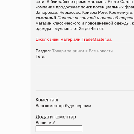
сети. В ближайшее время магазины Pierre Cardin
компания продолжает поиск потенциальных фран
Запорожье, Черкассах, Кривом Роге, Кременчуге
компаний
Портал розничной и оптовой торгов
магазин классического и повседневной одежды, 
одежды - мужчины от 25 до 45 лет.
Ексклюзивні матеріали TradeMaster.ua
Раздел:
Товари та ринки
>
Все новости
Теги:
Коментарі
Ваш коментар буде першим.
Додати коментар
Ваше імя
*