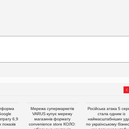
атформа
Мережа супермаркетів
Російська атака 5 се
Google
VARUS купує мережу
стала одним із
втрату 6,9
магазинів формату
наймасштабніших уда
 показів
convenience store КОЛО:
по українському бізнес