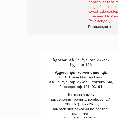
Просування компанії на
порталі оптової та
роздрібної торгівлі
www.trademaster.ua.
правила. Особливості.
ії
Рекомендації
Адреса:
м.Київ, бульвар Миколи
Руденка 14А
Адреса для кореспонденції:
ТОВ "Tрейд Мастер Груп"
м.Київ, бульвар Миколи Руденка 14а,
2 поверх, оф 121, 03194
Контакти для:
замовлення треннгів, конференцій:
+380 (67) 502-99-00,
замовлення реклами на порталі,
журналах: