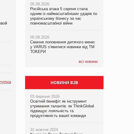
05.08.2026
05.08.2026
рекламі екологічних продуктів
Російська атака 5 серпня стала
Російська атака 5 серпня стала
одним із наймасштабніших ударів по
одним із наймасштабніших ударів по
05.08.2026
українському бізнесу за час
українському бізнесу за час
овой
AstraZeneca обговорює найбільшу
повномасштабної війни
повномасштабної війни
угоду десятиліття
05.08.2026
05.08.2026
Смачне поповнення дитячого меню:
Смачне поповнення дитячого меню:
у VARUS з’явилися новинки від ТМ
у VARUS з’явилися новинки від ТМ
ТОКЕРИ
ТОКЕРИ
всі новини
тупна
НОВИНИ B2B
03 березня 2026
Освітній бенефіт як інструмент
утримання талантів: як ThinkGlobal
підвищує лояльність та
продуктивність вашої команди
31 жовтня 2024