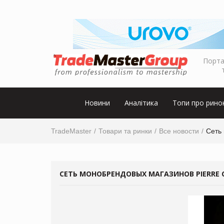
Порта
Новини
Аналітика
Топи про рино
TradeMaster
Товари та ринки
Все новости
Сеть 
СЕТЬ МОНОБРЕНДОВЫХ МАГАЗИНОВ PIERRE C