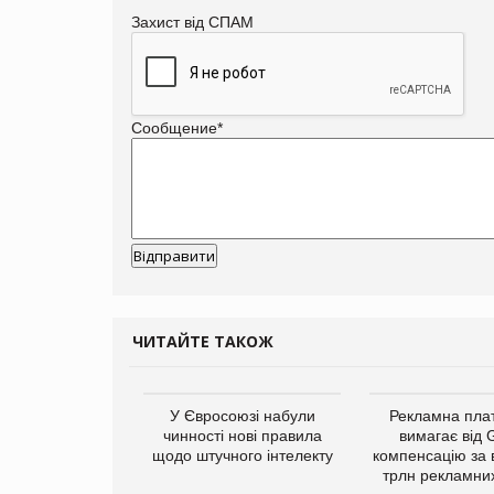
Захист від СПАМ
Сообщение
*
ЧИТАЙТЕ ТАКОЖ
у Зеландію
У Євросоюзі набули
Рекламна пл
22,1% світового
чинності нові правила
вимагає від 
ту молочної
щодо штучного інтелекту
компенсацію за 
одукції
трлн рекламних