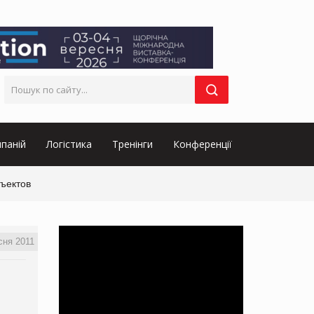
паній
Логістика
Тренінги
Конференції
бъектов
сня 2011