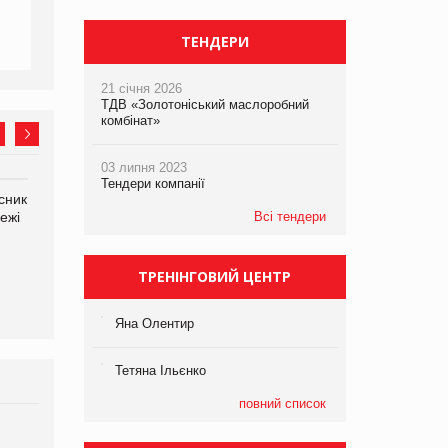
ТЕНДЕРИ
21 січня 2026
ТДВ «Золотоніський маслоробний
комбінат»
03 липня 2023
Тендери компанії
сник
Олексій Логачов-Михайлов
Яна Сараніна, директор
ежі
Файно маркет Директор
Всі тендери
компанії «УкраМарин»
департаменту з
виробництва
ТРЕНІНГОВИЙ ЦЕНТР
Яна Олентир
Тетяна Ільєнко
повний список
Брагина Людмила