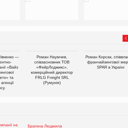
 Івченко —
Роман Наумчев,
Роман Корсак, співвла
ентно-
співзасновник ТОВ
франчайзингової мер
нії «Вайз
«ФейрЛоджикс»,
SPAR в Україні
тингової
комерційний директор
ето» та
FRLG Freight SRL
 агенції
(Румунія)
cy.
Брагина Людмила