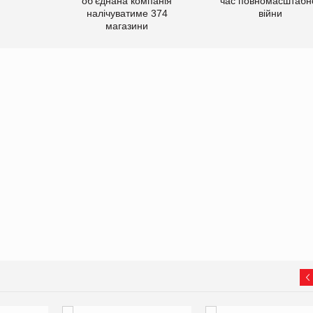
об’єднана компанія
час повномасштабн
налічуватиме 374
війни
магазини