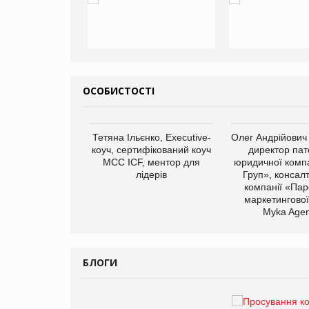
ОСОБИСТОСТІ
арас Ігорович,
Тетяна Ільєнко, Executive-
Олег Андрійович
иробництва ТОВ
коуч, сертифікований коуч
директор пат
Герчак"
МСС ICF, ментор для
юридичної компа
лідерів
Груп», консал
компанії «Пар
маркетингової
Myka Agen
БЛОГИ
Брагина Людмила