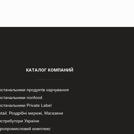
КАТАЛОГ КОМПАНИЙ
остачальники продуктів харчування
остачальники nonfood
стачальники Private Label
tail. Роздрібні мережі, Магазини
истрибутори України
гропромисловий комплекс