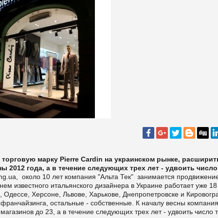
 торговую марку Pierre Cardin на украинском рынке, расширит
ы 2012 года, а в течение следующих трех лет - удвоить число
ing.ua, около 10 лет компания "Альта Тек"
занимается продвижени
нем известного итальянского дизайнера в Украине работает уже 18
 Одессе, Херсоне, Львове, Харькове, Днепропетровске и Кировогр
 франчайзинга, остальные - собственные. К началу весны компани
агазинов до 23, а в течение следующих трех лет - удвоить число 