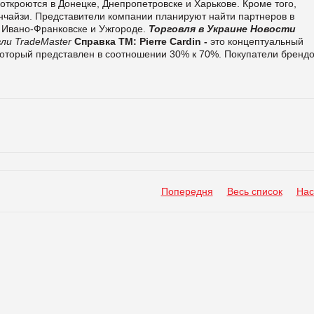
 откроются в Донецке, Днепропетровске и Харькове. Кроме того,
чайзи. Представители компании планируют найти партнеров в
, Ивано-Франковске и Ужгороде.
Торговля в Украине
Новости
ли TradeMaster
Справка ТМ:
Pierre Cardin -
это концептуальный
который представлен в соотношении 30% к 70%. Покупатели бренд
Попередня
Весь список
Нас