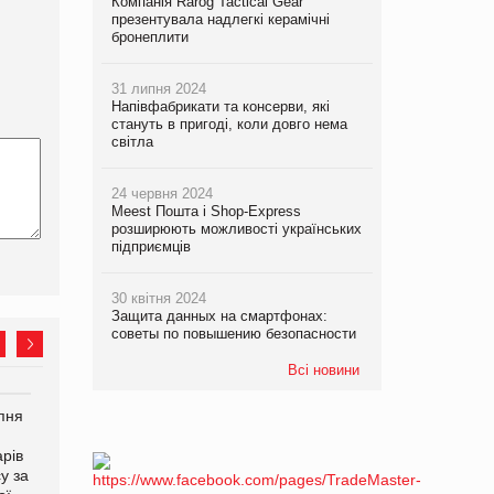
Компанія Rarog Tactical Gear
презентувала надлегкі керамічні
бронеплити
31 липня 2024
Напівфабрикати та консерви, які
стануть в пригоді, коли довго нема
світла
24 червня 2024
Meest Пошта і Shop-Express
розширюють можливості українських
підприємців
30 квітня 2024
Защита данных на смартфонах:
советы по повышению безопасности
Всі новини
рпня
Смачне поповнення
Сергій Лісунов про
дитячого меню: у VARUS
заморожені хлібобулочні
рів
з’явилися новинки від ТМ
вироби на
у за
ТОКЕРИ
PrivateLabel&FMCG Master