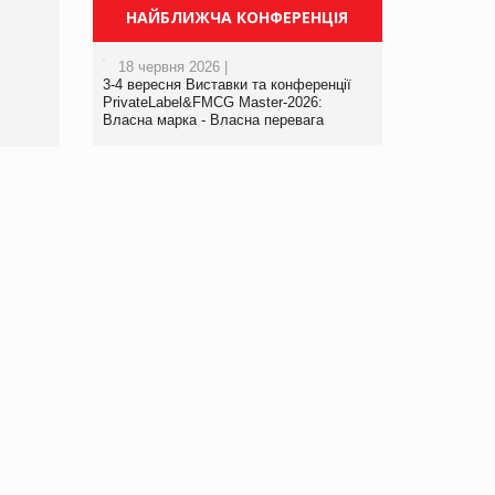
Просування компанії на
НАЙБЛИЖЧА КОНФЕРЕНЦІЯ
порталі оптової та
роздрібної торгівлі
18 червня 2026 |
www.trademaster.ua.
3-4 вересня Виставки та конференції
правила. Особливості.
PrivateLabel&FMCG Master-2026:
Власна марка - Власна перевага