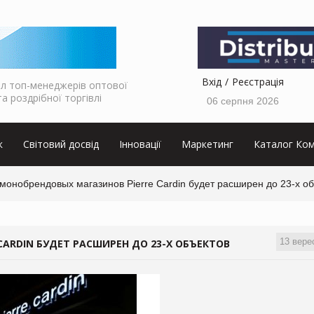
Вхід
Реєстрація
л топ-менеджерів оптової
та роздрібної торгівлі
06 серпня 2026
к
Світовий досвід
Інновації
Маркетинг
Каталог Ком
монобрендовых магазинов Pierre Cardin будет расширен до 23-х о
13 вере
ARDIN БУДЕТ РАСШИРЕН ДО 23-Х ОБЪЕКТОВ