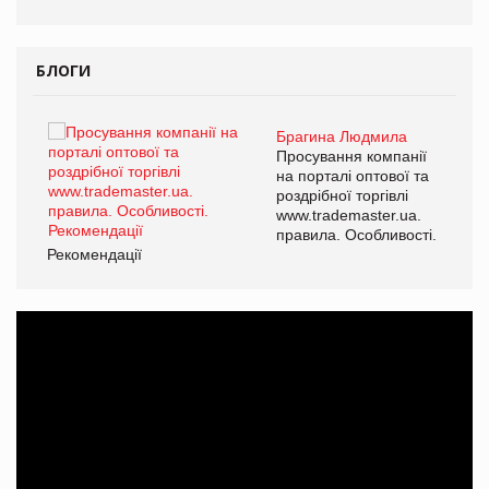
БЛОГИ
Брагина Людмила
ї
Просування компанії
а
на порталі оптової та
роздрібної торгівлі
www.trademaster.ua.
і.
правила. Особливості.
Рекомендації
Ре