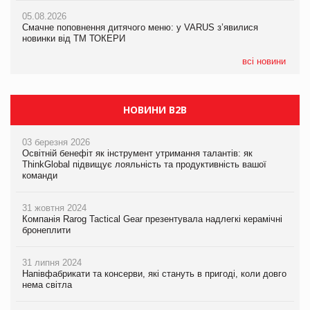
AstraZeneca обговорює найбільшу угоду десятиліття
05.08.2026
05.08.2026
Смачне поповнення дитячого меню: у VARUS з’явилися
Смачне поповнення дитячого меню: у VARUS з’явилися
новинки від ТМ ТОКЕРИ
новинки від ТМ ТОКЕРИ
всі новини
НОВИНИ B2B
03 березня 2026
Освітній бенефіт як інструмент утримання талантів: як
ThinkGlobal підвищує лояльність та продуктивність вашої
команди
31 жовтня 2024
Компанія Rarog Tactical Gear презентувала надлегкі керамічні
бронеплити
31 липня 2024
Напівфабрикати та консерви, які стануть в пригоді, коли довго
нема світла