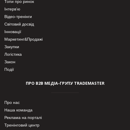
Топи про ринок
Інтерв’ю
Відео-тренінги
Світовий досвід
Інновації
Маркетинг&Продажі
Закупки
Логістика
Закон
Події
ПРО В2В МЕДІА-ГРУПУ TRADEMASTER
Про нас
Наша команда
Реклама на порталі
Тренінговий центр