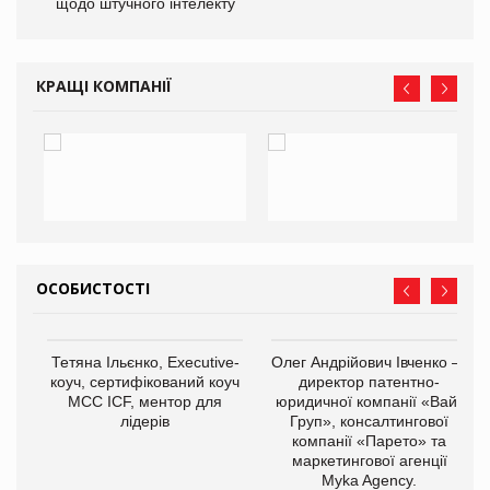
щодо штучного інтелекту
КРАЩІ КОМПАНІЇ
ОСОБИСТОСТІ
,
Тетяна Ільєнко, Executive-
Олег Андрійович Івченко —
ОВ
коуч, сертифікований коуч
директор патентно-
МСС ICF, ментор для
юридичної компанії «Вайз
лідерів
Груп», консалтингової
компанії «Парето» та
маркетингової агенції
Myka Agency.