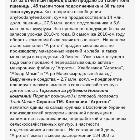
Так за отчетный период было продано 55 тысяч тонн
пшеницы, 45 тысяч тонн подсолнечника и 30 тысяч
тонн кукурузы.
Как говорится в сообщении
anyfoodanyfeed.com, сумма продаж составила 14 млн.
долл. пшеницы, 27,5 млн. долл. подсолнечника и 5,6
млн. долл. кукурузы. Вся проданная продукция была из
запасов урожая 2010-го года. В самом же 2010-ом году
обороты компании были значительно ниже. На данном
этапе компания "Агротон" продает свои активы по
производству макаронных изделий и хлеба, а также
мельницы и сыродельный бизнес. Уже в мае текущего
года было продано 4 перерабатывающих актива -
макаронную фабрику "Агротон", Хлебозавод "Агротон",
"Айдар Млын" и "Агро Маслосыродельный завод".
Вырученные средства – 2,7 млн. долл. – предприятие
планирует вложить именно в сельскохозяйственную
деятельность
Торговля за рубежом
Новости
компаний
Портал розничной и оптовой торговли
TradeMaster
Справка ТМ:
Компания "Агротон"
является одним из самых крупных в Восточной Украине
производителей агропромышленной продукции и
занимается выращиванием, переработкой и хранением
сельскохозяйственных культур, в частности
подсолнечника и пшеницы. На сегодняшний день,
"Агротон" имеет в своем распоряжении 134,000 га