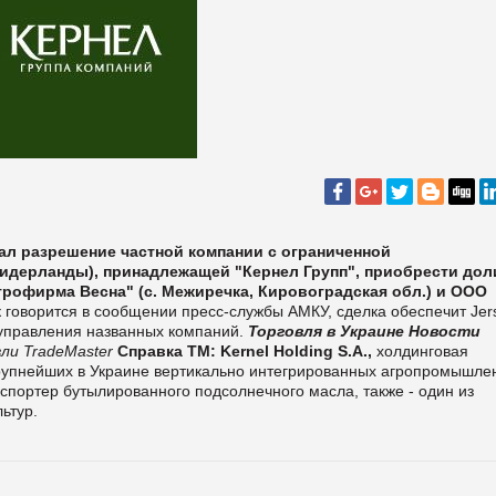
л разрешение частной компании с ограниченной
, Нидерланды), принадлежащей "Кернел Групп", приобрести дол
грофирма Весна" (с. Межиречка, Кировоградская обл.) и ООО
 говорится в сообщении пресс-службы АМКУ, сделка обеспечит Jer
 управления названных компаний.
Торговля в Украине
Новости
ли TradeMaster
Справка ТМ:
Kernel Holding S.A.,
холдинговая
 крупнейших в Украине вертикально интегрированных агропромышле
спортер бутылированного подсолнечного масла, также - один из
ьтур.