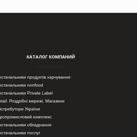
КАТАЛОГ КОМПАНИЙ
остачальники продуктів харчування
остачальники nonfood
стачальники Private Label
tail. Роздрібні мережі, Магазини
истрибутори України
гропромисловий комплекс
остачальники обладнання
остачальники послуг