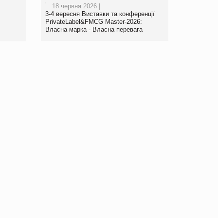
18 червня 2026 |
www.trademaster.ua.
3-4 вересня Виставки та конференції
правила. Особливості.
PrivateLabel&FMCG Master-2026:
Власна марка - Власна перевага