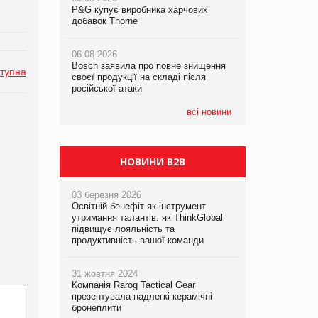
P&G купує виробника харчових
P&G купує виробника харчових
P&G купує виробника харчових
добавок Thorne
добавок Thorne
добавок Thorne
06.08.2026
06.08.2026
06.08.2026
Bosch заявила про повне знищення
Bosch заявила про повне знищення
Bosch заявила про повне знищення
тупна
своєї продукції на складі після
своєї продукції на складі після
своєї продукції на складі після
російської атаки
російської атаки
російської атаки
всі новини
НОВИНИ B2B
03 березня 2026
Освітній бенефіт як інструмент
утримання талантів: як ThinkGlobal
підвищує лояльність та
продуктивність вашої команди
31 жовтня 2024
Компанія Rarog Tactical Gear
презентувала надлегкі керамічні
бронеплити