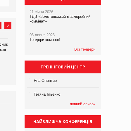
21 січня 2026
ТДВ «Золотоніський маслоробний
комбінат»
03 липня 2023
Тендери компанії
сник
Олексій Логачов-Михайлов
Яна Сараніна, директор
ежі
Файно маркет Директор
Всі тендери
компанії «УкраМарин»
департаменту з
виробництва
ТРЕНІНГОВИЙ ЦЕНТР
Яна Олентир
Тетяна Ільєнко
повний список
Брагина Людмила
Просування компанії на
НАЙБЛИЖЧА КОНФЕРЕНЦІЯ
порталі оптової та
роздрібної торгівлі