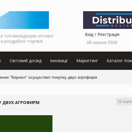
Вхід
Реєстрація
л топ-менеджерів оптової
та роздрібної торгівлі
06 серпня 2026
к
Світовий досвід
Інновації
Маркетинг
Каталог Ком
ания "Кернел" осуществит покупку двух агрофирм
19 вере
У ДВУХ АГРОФИРМ