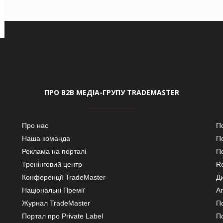
ПРО В2В МЕДІА-ГРУПУ TRADEMASTER
Про нас
П
Наша команда
П
Реклама на порталі
По
Тренінговий центр
Re
Конференції TradeMaster
Д
Національні Премії
А
Журнал TradeMaster
П
Портал про Private Label
П