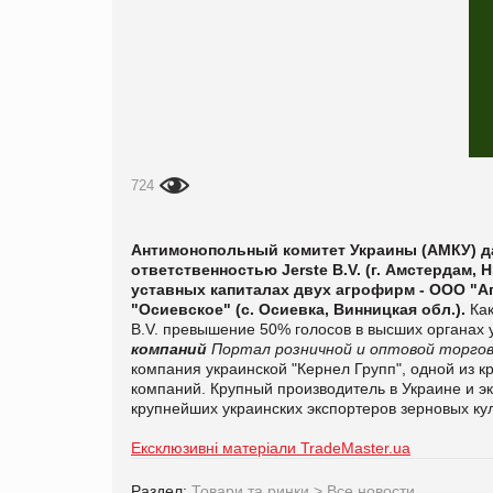
724
Антимонопольный комитет Украины (АМКУ) да
ответственностью Jerste B.V. (г. Амстердам
уставных капиталах двух агрофирм - ООО "А
"Осиевское" (с. Осиевка, Винницкая обл.).
Как
B.V. превышение 50% голосов в высших органах
компаний
Портал розничной и оптовой торгов
компания украинской "Кернел Групп", одной из
компаний. Крупный производитель в Украине и эк
крупнейших украинских экспортеров зерновых кул
Ексклюзивні матеріали TradeMaster.ua
Раздел:
Товари та ринки
>
Все новости