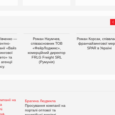
 Івченко —
Роман Наумчев,
Роман Корсак, співвла
ентно-
співзасновник ТОВ
франчайзингової мер
нії «Вайз
«ФейрЛоджикс»,
SPAR в Україні
тингової
комерційний директор
ето» та
FRLG Freight SRL
 агенції
(Румунія)
cy.
Брагина Людмила
Просування компанії на
порталі оптової та
роздрібної торгівлі