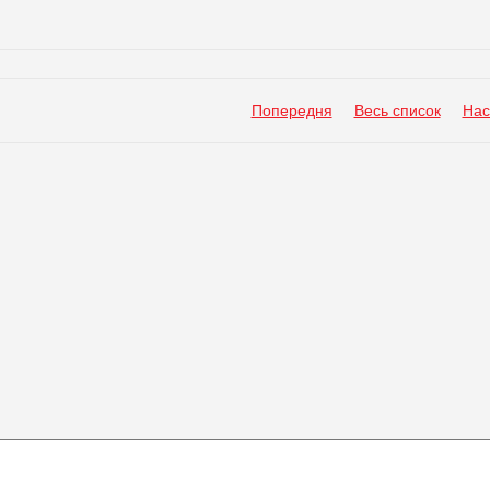
Попередня
Весь список
Нас