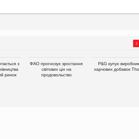
тається з
ФАО прогнозує зростання
P&G купує виробни
хівництва
світових цін на
харчових добавок Th
ий ринок
продовольство