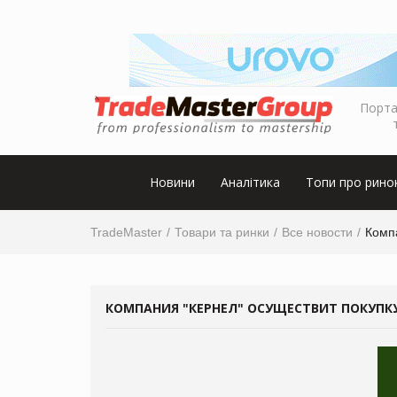
Порта
Новини
Аналітика
Топи про рино
TradeMaster
Товари та ринки
Все новости
Комп
КОМПАНИЯ "КЕРНЕЛ" ОСУЩЕСТВИТ ПОКУПК