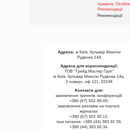
www.trademaster.ua.
правила. Особливості.
ії
Рекомендації
Адреса:
м.Київ, бульвар Миколи
Руденка 14А
Адреса для кореспонденції:
ТОВ "Tрейд Мастер Груп"
м.Київ, бульвар Миколи Руденка 14а,
2 поверх, оф 121, 03194
Контакти для:
замовлення треннгів, конференцій:
+380 (67) 502-99-00,
замовлення реклами на порталі,
журналах:
+380 (67) 502 30 13,
інші питання: +380 (44) 383 92 39,
+380 (44) 383 50 34.