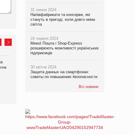
31 липня 2024
Напівфабрикати та консерви, які
стануть в пригоді, коли довго нема
світла
24 червня 2024
Meest Пошта і Shop-Express
розширюють можливості українських
підприємців
ка
Bosch заявила про повне
Смачна новинка для
orne
знищення своєї продукції
30 квітня 2024
хвостатих: у VARUS
Защита данных на смартфонах:
на складі після російської
з’явилися паучі Varto Paw
советы по повышению безопасности
атаки
expert від власної ТМ
Varto!
Всі новини