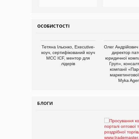
ОСОБИСТОСТІ
арас Ігорович,
Тетяна Ільєнко, Executive-
Олег Андрійович
иробництва ТОВ
коуч, сертифікований коуч
директор пат
Герчак"
МСС ICF, ментор для
юридичної компа
лідерів
Груп», консал
компанії «Пар
маркетингової
Myka Agen
БЛОГИ
Брагина Людмила
Просування компанії на
порталі оптової та
роздрібної торгівлі