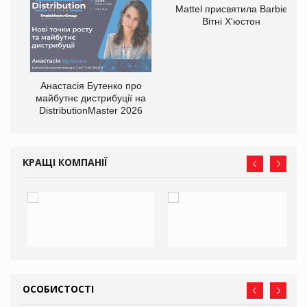
Mattel присвятила Barbie
Вітні Х'юстон
Анастасія Бутенко про
оди
майбутнє дистрибуції на
DistributionMaster 2026
КРАЩІ КОМПАНІЇ
ОСОБИСТОСТІ