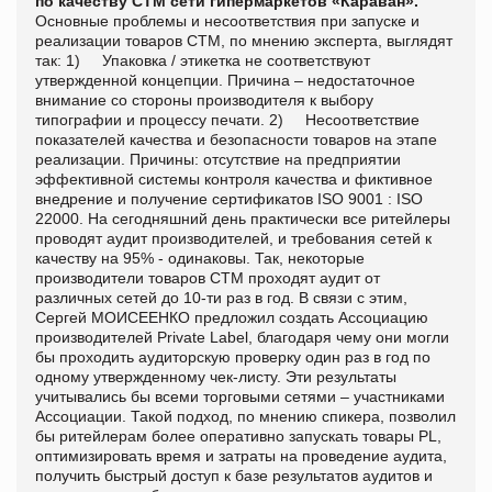
по качеству СТМ сети гипермаркетов «Караван».
Основные проблемы и несоответствия при запуске и
реализации товаров СТМ, по мнению эксперта, выглядят
так: 1) Упаковка / этикетка не соответствуют
утвержденной концепции. Причина – недостаточное
внимание со стороны производителя к выбору
типографии и процессу печати. 2) Несоответствие
показателей качества и безопасности товаров на этапе
реализации. Причины: отсутствие на предприятии
эффективной системы контроля качества и фиктивное
внедрение и получение сертификатов ISO 9001 : ISO
22000. На сегодняшний день практически все ритейлеры
проводят аудит производителей, и требования сетей к
качеству на 95% - одинаковы. Так, некоторые
производители товаров СТМ проходят аудит от
различных сетей до 10-ти раз в год. В связи с этим,
Сергей МОИСЕЕНКО предложил создать Ассоциацию
производителей Private Label, благодаря чему они могли
бы проходить аудиторскую проверку один раз в год по
одному утвержденному чек-листу. Эти результаты
учитывались бы всеми торговыми сетями – участниками
Ассоциации. Такой подход, по мнению спикера, позволил
бы ритейлерам более оперативно запускать товары PL,
оптимизировать время и затраты на проведение аудита,
получить быстрый доступ к базе результатов аудитов и