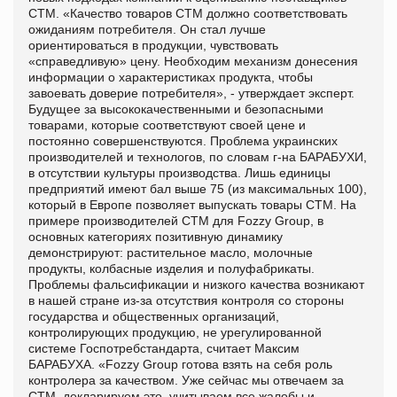
СТМ. «Качество товаров СТМ должно соответствовать
ожиданиям потребителя. Он стал лучше
ориентироваться в продукции, чувствовать
«справедливую» цену. Необходим механизм донесения
информации о характеристиках продукта, чтобы
завоевать доверие потребителя», - утверждает эксперт.
Будущее за высококачественными и безопасными
товарами, которые соответствуют своей цене и
постоянно совершенствуются. Проблема украинских
производителей и технологов, по словам г-на БАРАБУХИ,
в отсутствии культуры производства. Лишь единицы
предприятий имеют бал выше 75 (из максимальных 100),
который в Европе позволяет выпускать товары СТМ. На
примере производителей СТМ для Fozzy Group, в
основных категориях позитивную динамику
демонстрируют: растительное масло, молочные
продукты, колбасные изделия и полуфабрикаты.
Проблемы фальсификации и низкого качества возникают
в нашей стране из-за отсутствия контроля со стороны
государства и общественных организаций,
контролирующих продукцию, не урегулированной
системе Госпотребстандарта, считает Максим
БАРАБУХА. «Fozzy Group готова взять на себя роль
контролера за качеством. Уже сейчас мы отвечаем за
СТМ, декларируем это, учитываем все жалобы и