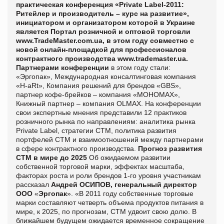
практическая конференция «Private Label-2011:
Ритейлер и производитель – курс на развитие»,
инициатором и организатором которой в Украине
является Портал розничной и оптовой торговли
www.TradeMaster.com.ua, в этом году совместно с
новой онлайн-площадкой для профессионалов
контрактного производства
www.trademaster.ua.
Партнерами конференции
в этом году стали:
«Эргопак», Международная консалтинговая компания
«H-aRt», Компания решений для брендов «GBS»,
партнер кофе-брейков – компания «МОНОМАХ»,
Книжный партнер – компания OLMAX. На конференции
свои экспертные мнения представили 12 практиков
розничного рынка по направлениям: аналитика рынка
Private Label, стратегии СТМ, политика развития
портфелей СТМ и взаимоотношений между партнерами
в сфере контрактного производства.
Прогноз развития
СТМ в мире до 2025
Об ожидаемом развитии
собственной торговой марки, эффектах масштаба,
факторах роста и роли брендов 1-го уровня участникам
рассказал
Андрей ОСИПОВ, генеральный
директор
ООО
«
Эргопак
».
«В 2011 году собственные торговые
марки составляют четверть объема продуктов питания в
мире, к 2025, по прогнозам, СТМ удвоит свою долю. В
ближайшем будущем ожидается временное сокращение