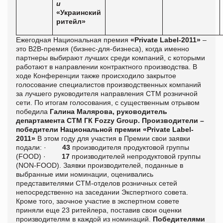
и
«Украинский
ритейл»
Ежегодная Национальная премия
«Private Label-2011»
–
это В2В-премия (бизнес-для-бизнеса), когда именно
партнеры выбирают лучших среди компаний, с которыми
работают в направлении контрактного производства. В
ходе Конференции также происходило
закрытое
голосование специалистов производственных компаний
за лучшего руководителя направления СТМ розничной
сети. По итогам голосования, с существенным отрывом
победила
Галина Малярова, руководитель
департамента СТМ ГК Fozzy Group.
Производители –
победители Национальной премии «Private Label-
2011»
В этом году для участия в Премии свои заявки
подали: ·
43
производителя продуктовой группы
(FOOD) ·
17
производителей непродуктовой группы
(NON-FOOD). Заявки производителей, поданные в
выбранные ими номинации, оценивались
представителями СТМ-отделов розничных сетей
непосредственно на заседании Экспертного совета.
Кроме того, заочное участие в экспертном совете
приняли еще 23 ритейлера, поставив свои оценки
производителям в каждой из номинаций.
Победителями