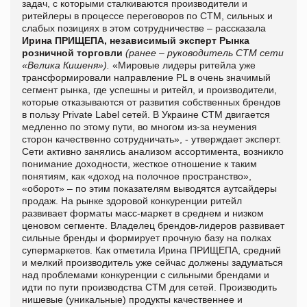
задач, с которыми сталкиваются производители и
ритейлеры в процессе переговоров по СТМ, сильных и
слабых позициях в этом сотрудничестве – рассказала
Ирина ПРИЩЕПА, независимый эксперт Рынка
розничной торговли
(ранее – руководитель СТМ сети
«Велика Кишеня»).
«Мировые лидеры ритейла уже
трансформировали направление PL в очень значимый
сегмент рынка, где успешны и ритейл, и производители,
которые отказываются от развития собственных брендов
в пользу Private Label сетей. В Украине СТМ двигается
медленно по этому пути, во многом из-за неумения
сторон качественно сотрудничать», - утверждает эксперт.
Сети активно занялись анализом ассортимента, возникло
понимание доходности, жесткое отношение к таким
понятиям, как «доход на полочное пространство»,
«оборот» – по этим показателям выводятся аутсайдеры
продаж. На рынке здоровой конкуренции ритейл
развивает форматы масс-маркет в среднем и низком
ценовом сегменте. Владелец брендов-лидеров развивает
сильные бренды и формирует прочную базу на полках
супермаркетов. Как отметила Ирина ПРИЩЕПА, средний
и мелкий производитель уже сейчас должены задуматься
над проблемами конкуренции с сильными брендами и
идти по пути производства СТМ для сетей. Производить
нишевые (уникальные) продукты качественнее и