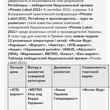
уверенность в объективности этих результатов.
Ритейлеры – победители Национальной премии
«Private Label-2011»
9 сентября 2011г. в рамках 3-й
Всеукраинской практической конференции
«Private
Label-2011: Ритейлер и производитель – курс на
развитие»
стали известны имена компаний –
победителей Национальной премии
«Private Label-
2011»
среди розничных сетей и производителей Украины.
В этом году для участия в Премии свои
заявки подали
13 розничных операторов / сетей:
«Фоззи Фуд»,
«Караван», «Фуршет», «Амстор», «АТБ-маркет»,
«Ашан», «Украинский ритейл», VARUS, «Абсолют»
(ЛИА), «Мариванна», METRO, «Класс», «Еко-маркет».
Таблица победителей Национальной премии
«Private
Label-2011»
Лучшая
Вклад в
Динамика
Узнаваемость
цена
развитие
развития
торговой
товарной
марки
категории
«АТБ-
«METRO
«Ашан
«Фоззи Фуд»
маркет»
Кеш энд
Украина
Керри
Гипермаркет»
Украина»