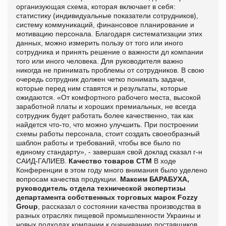
организующая схема, которая включает в себя:
статистику (индивидуальные показатели сотрудников),
систему коммуникаций, финансовое планирование и
мотивацию персонала. Благодаря систематизации этих
данных, можно измерить пользу от того или иного
сотрудника и принять решение о важности дл компании
того или иного человека. Для руководителя важно
никогда не принимать проблемы от сотрудников. В свою
очередь сотрудник должен четко понимать задачи,
которые перед ним ставятся и результаты, которые
ожидаются. «От комфортного рабочего места, высокой
заработной платы и хороших премиальных, не всегда
сотрудник будет работать более качественно, так как
найдется что-то, что можно улучшить. При построении
схемы работы персонала, стоит создать своеобразный
шаблон работы и требований, чтобы все было по
единому стандарту», - завершая свой доклад сказал г-н
САИД-ГАЛИЕВ.
Качество товаров СТМ
В ходе
Конференции в этом году много внимания было уделено
вопросам качества продукции.
Максим БАРАБУХА,
руководитель отдела технической экспертизы
департамента собственных торговых марок Fozzy
Group
, рассказал о состоянии качества производства в
разных отраслях пищевой промышленности Украины и
новых подходах компании к оцениванию поставщиков