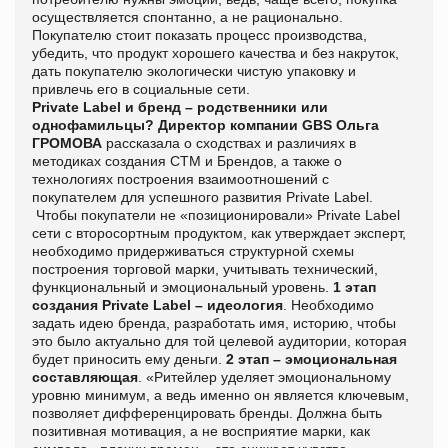
осуществляется спонтанно, а не рационально.
Покупателю стоит показать процесс производства,
убедить, что продукт хорошего качества и без накруток,
дать покупателю экологически чистую упаковку и
привлечь его в социальные сети.
Private Label и бренд
– родственники или
однофамильцы?
Директор компании GBS Ольга
ГРОМОВА
рассказала о сходствах и различиях в
методиках создания СТМ и Брендов, а также о
технологиях построения взаимоотношений с
покупателем для успешного развития Private Label.
Чтобы покупатели не «позиционировали» Private Label
сети с второсортным продуктом, как утверждает эксперт,
необходимо придерживаться структурной схемы
построения торговой марки, учитывать технический,
функциональный и эмоциональный уровень.
1 этап
создания Private Label – идеология
. Необходимо
задать идею бренда, разработать имя, историю, чтобы
это было актуально для той целевой аудитории, которая
будет приносить ему деньги.
2 этап – эмоциональная
составляющая
. «Ритейлер уделяет эмоциональному
уровню минимум, а ведь именно он является ключевым,
позволяет дифференцировать бренды. Должна быть
позитивная мотивация, а не восприятие марки, как