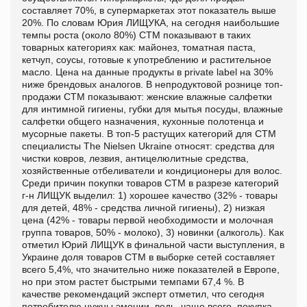
составляет 70%, в супермаркетах этот показатель выше
20%. По словам Юрия ЛИЩУКА, на сегодня наибольшие
темпы роста (около 80%) СТМ показывают в таких
товарных категориях как: майонез, томатная паста,
кетчуп, соусы, готовые к употреблению и растительное
масло. Цена на данные продукты в private label на 30%
ниже брендовых аналогов. В непродуктовой рознице топ-
продажи СТМ показывают: женские влажные салфетки
для интимной гигиены, губки для мытья посуды, влажные
салфетки общего назначения, кухонные полотенца и
мусорные пакеты. В топ-5 растущих категорий для СТМ
специалисты The Nielsen Ukraine относят: средства для
чистки ковров, лезвия, антицелюлитные средства,
хозяйственные отбеливатели и кондиционеры для волос.
Среди причин покупки товаров СТМ в разрезе категорий
г-н ЛИЩУК выделил: 1) хорошее качество (32% - товары
для детей, 48% - средства личной гигиены), 2) низкая
цена (42% - товары первой необходимости и молочная
группа товаров, 50% - молоко), 3) новинки (алкоголь). Как
отметил Юрий ЛИЩУК в финальной части выступления, в
Украине доля товаров СТМ в выборке сетей составляет
всего 5,4%, что значительно ниже показателей в Европе,
но при этом растет быстрыми темпами 67,4 %. В
качестве рекомендаций эксперт отметил, что сегодня
потребителю нужны эмоции, ведь, чаще всего, покупка