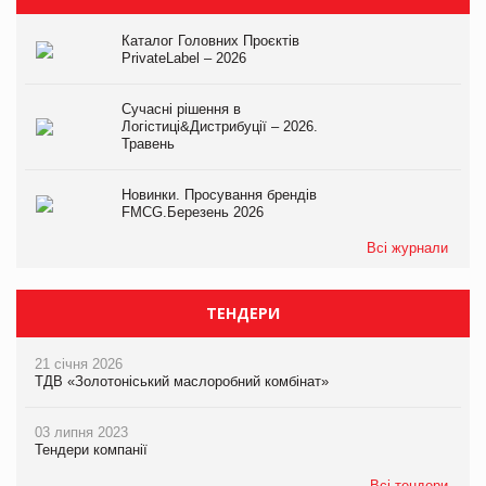
Каталог Головних Проєктів
PrivateLabel – 2026
Сучасні рішення в
Логістиці&Дистрибуції – 2026.
Травень
Новинки. Просування брендів
FMCG.Березень 2026
Всі журнали
ТЕНДЕРИ
21 січня 2026
ТДВ «Золотоніський маслоробний комбінат»
03 липня 2023
Тендери компанії
Всі тендери