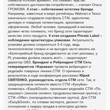
символа «плохих времен», это снижает чувство
собственного достоинства потребителя», – считает Ольга
ГРОМОВА.
3 этап – собственная эстетика бренда
.
Например, известные в мире ритейлеры Walmart и Tesco
изначально создавали портфель СТМ, идеологию,
ценовую и товарную сегментацию, креативное
оформление. Любой человек, пришедший в магазин,
должен четко понимать, что бренд сети гарантирует
качество этого продукта.
4 этап создания Private Label –
соблюдение архитектуры упаковки
. Актуальность
упаковки должна сохраняться 3-4 года, ведь
технологически сложно и не выгодно часто менять ее.
«Категорийный бренд продвигается за счет рекламы, у
PL упаковка должна сказать все!», – акцентирует
директор GBS.
Брендинг и Ребрендинг СТМ
Сеть
гипермаркетов «Караван»
провела ребрендинг и
редизайн товарных линеек СТМ. О причинах и
результатах в ходе конференции рассказал
Юрий
СВЯТЕНКО, руководитель отдела СТМ
сети. Так, в
среднеценовом сегменте вместо СТМ «Купуйка»
появилась «Еasy&Good», произошел редизайн СТМ «По-
нашому!» (эконом-сегмент, продовольственная группа) и
СТМ «Offer» (непродовольственная группа). Для СТМ
«Еasy&Good», по словам эксперта, дисконт по
отношению к лидеру продаж в категории должен