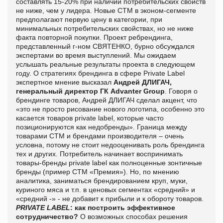
составлять 15-20% при наличии потребительских свойств
не ниже, чем у лидера. Новые СТМ в эконом-сегменте
предполагают первую цену в категории, при
минимальных потребительских свойствах, но не ниже
факта повторной покупки. Проект ребрендинга,
представленный г-ном СВЯТЕНКО, бурно обсуждался
экспертами во время выступлений. Мы ожидаем
услышать реальные результаты проекта в следующем
году. О стратегиях брендинга в сфере Private Label
экспертное мнение высказал
Андрей ДЛИГАЧ,
генеральный директор ГК Advanter Group
. Говоря о
брендинге товаров, Андрей ДЛИГАЧ сделал акцент, что
«это не просто рисование нового логотипа, особенно это
касается товаров private label, которые часто
позиционируются как недобренды». Граница между
товарами СТМ и брендами производителя – очень
условна, потому не стоит недооценивать роль брендинга
тех и других. Потребитель начинает воспринимать
товары-бренды private label как полноценные зонтичные
бренды (пример СТМ «Премия»). Но, по мнению
аналитика, заниматься брендированием круп, муки,
куриного мяса и т.п. в ценовых сегментах «средний» и
«средний -» - не добавит к прибыли и к обороту товаров.
PRIVATE LABEL
: как построить эффективное
сотрудничество?
О возможных способах решения