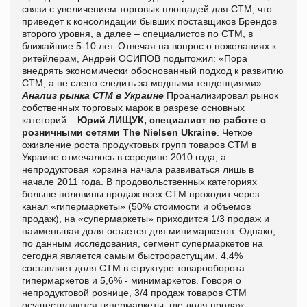
связи с увеличением торговых площадей для СТМ, что
приведет к консолидации бывших поставщиков Брендов
второго уровня, а далее – специалистов по СТМ, в
ближайшие 5-10 лет. Отвечая на вопрос о пожеланиях к
ритейлерам, Андрей ОСИПОВ подытожил: «Пора
внедрять экономически обоснованный подход к развитию
СТМ, а не слепо следить за модными тенденциями».
Анализ рынка СТМ в Украине
Проанализировал рынок
собственных торговых марок в разрезе основных
категорий –
Юрий ЛИЩУК, специалист по работе с
розничными сетями The Nielsen Ukraine
. Четкое
оживление роста продуктовых групп товаров СТМ в
Украине отмечалось в середине 2010 года, а
непродуктовая корзина начала развиваться лишь в
начале 2011 года. В продовольственных категориях
больше половины продаж всех СТМ проходит через
канал «гипермаркеты» (50% стоимости и объемов
продаж), на «супермаркеты» приходится 1/3 продаж и
наименьшая доля остается для минимаркетов. Однако,
по данным исследования, сегмент супермаркетов на
сегодня является самым быстрорастущим. 4,4%
составляет доля СТМ в структуре товарооборота
гипермаркетов и 5,6% - минимаркетов. Говоря о
непродуктовой рознице, 3/4 продаж товаров СТМ
осуществляются гипермаркеты, где доля продаж