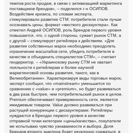
темпов роста продаж, в связи с активизацией маркетинга
поставщиков брендов», – поделился г-н ОСИПОВ.
Воздействие кризиса, по словам эксперта,
стимулировало развитие СТМ: потребители стали лучше
осознавать цены, формат «жесткого дискаунтера». Как
отметил Андрей ОСИПОВ, роль Брендов первого уровня
повышается, что, с одной стороны, сужает рынок СТМ, а
с другой – стимулирует ритейлера к действиям. «Для
развития собственных марок необходимо преодолеть
ограничение масштабов сети, убедить потребителя в
качестве и объединить специалистов СТМ», – считает
гендиректор. – «Украинскому рынку СТМ не хватает
лояльности к ритейлерам и более научной
маркетинговой основы развития, такого, как в
Великобритании». Характеризируя виды торговых марок,
эксперт сообщил, что «mainstream» уменьшится по
сравнению с «value» и «premium», но будет развиваться
в два раза быстрее, чем потребительский рынок в целом.
Premium обеспечивает приверженность сети, является
имиджевым товаром. Value должно развиваться при
растущей конкуренции с дискаунтерами. Ритейлеры
нуждаются в Брендах первого уровня в качестве
отправной точки категории «цены/качества», покупатели
же испытываю чувство узнаваемости и выбора. Доля
Брендов второго эшелона будет неуклонно снижаться, в