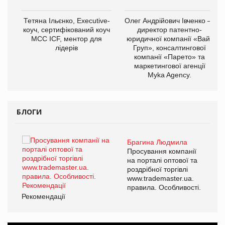
,
Тетяна Ільєнко, Executive-
Олег Андрійович Івченко —
ОВ
коуч, сертифікований коуч
директор патентно-
МСС ICF, ментор для
юридичної компанії «Вайз
лідерів
Груп», консалтингової
компанії «Парето» та
маркетингової агенції
Myka Agency.
БЛОГИ
Брагина Людмила
ї
Просування компанії
а
на порталі оптової та
роздрібної торгівлі
www.trademaster.ua.
і.
правила. Особливості.
Рекомендації
Ре