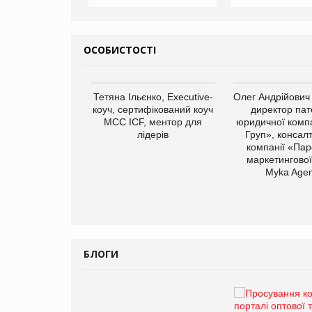
ОСОБИСТОСТІ
арас Ігорович,
Тетяна Ільєнко, Executive-
Олег Андрійович
иробництва ТОВ
коуч, сертифікований коуч
директор пат
Герчак"
МСС ICF, ментор для
юридичної компа
лідерів
Груп», консал
компанії «Пар
маркетингової
Myka Agen
БЛОГИ
Брагина Людмила
Просування компанії на