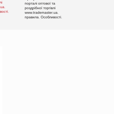
порталі оптової та
роздрібної торгівлі
www.trademaster.ua.
правила. Особливості.
Рекомендації