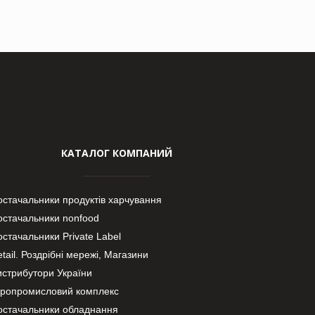
КАТАЛОГ КОМПАНИЙ
остачальники продуктів харчування
остачальники nonfood
стачальники Private Label
tail. Роздрібні мережі, Магазини
истрибутори України
гропромисловий комплекс
остачальники обладнання