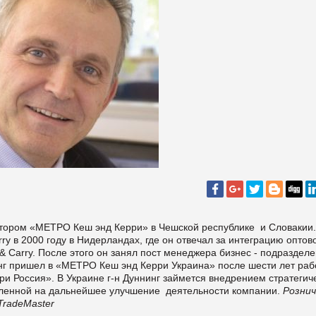
ектором «МЕТРО Кеш энд Керри» в Чешской республике и Словакии
y в 2000 году в Нидерландах, где он отвечал за интеграцию оптов
 Carry. После этого он занял пост менеджера бизнес - подразделе
г пришел в «МЕТРО Кеш энд Керри Украина» после шести лет раб
 Россия». В Украине г-н Дуннинг займется внедрением стратегич
ленной на дальнейшее улучшение деятельности компании.
Розни
TradeMaster