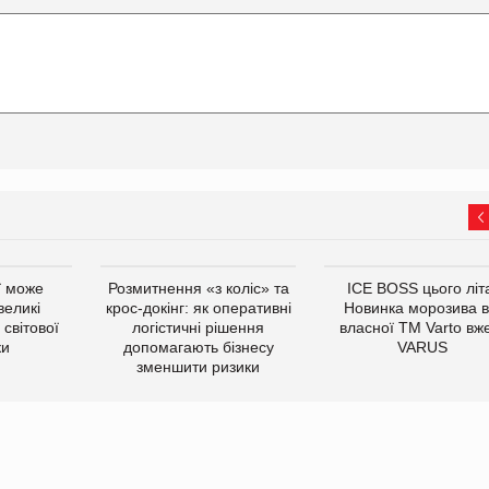
ї може
Розмитнення «з коліс» та
ICE BOSS цього літ
великі
крос-докінг: як оперативні
Новинка морозива в
світової
логістичні рішення
власної ТМ Varto вж
ки
допомагають бізнесу
VARUS
зменшити ризики