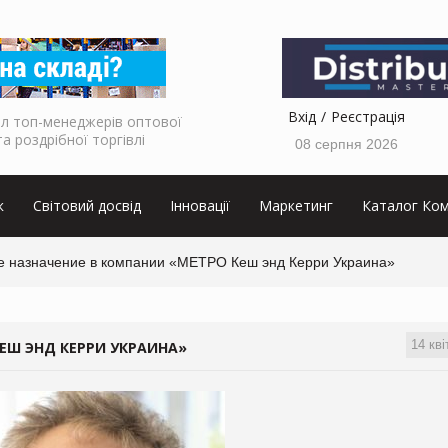
Вхід
Реєстрація
л топ-менеджерів оптової
та роздрібної торгівлі
08 серпня 2026
к
Світовий досвід
Інновації
Маркетинг
Каталог Ком
е назначение в компании «МЕТРО Кеш энд Керри Украина»
14 кві
ЕШ ЭНД КЕРРИ УКРАИНА»