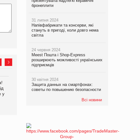
презентувала надлегкі керамічні
бронеплити
31 липня 2024
Напівфабрикати та консерви, які
стануть в пригоді, коли довго нема
світла
24 червня 2024
Meest Пошта і Shop-Express
розширюють можливості українських
підприємців
30 квітня 2024
а!
EVA.UA запустила
Kraft Heinz скоротила
Защита данных на смартфонах:
ід
кампанію «Хто б знав» про
збиток у першому півріччі
советы по повышению безопасности
е у
асортимент, якого покупці
не очікують побачити на
Всі новини
платформі