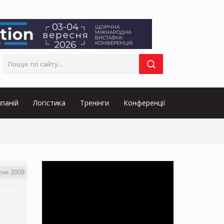
паній
Логістика
Тренінги
Конференції
тня 2009