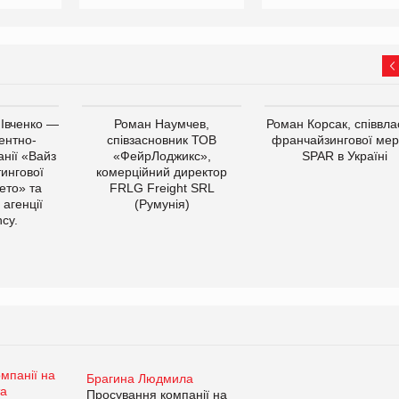
 Івченко —
Роман Наумчев,
Роман Корсак, співвла
ентно-
співзасновник ТОВ
франчайзингової мер
нії «Вайз
«ФейрЛоджикс»,
SPAR в Україні
тингової
комерційний директор
ето» та
FRLG Freight SRL
 агенції
(Румунія)
cy.
Брагина Людмила
Просування компанії на