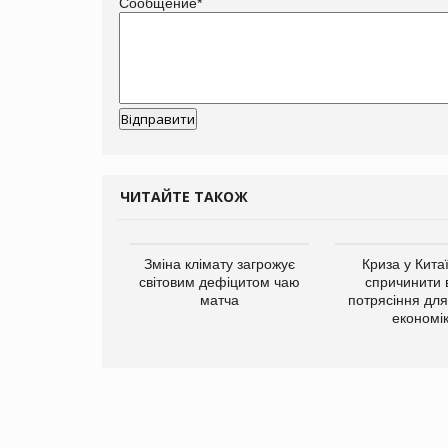
Сообщение
*
ЧИТАЙТЕ ТАКОЖ
ує виробника
Зміна клімату загрожує
Криза у Кита
добавок Thorne
світовим дефіцитом чаю
спричинити 
матча
потрясіння для 
економі