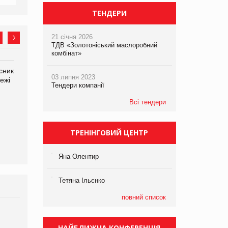
ТЕНДЕРИ
21 січня 2026
ТДВ «Золотоніський маслоробний
комбінат»
сник
Олексій Логачов-Михайлов
Яна Сараніна, директор
03 липня 2023
ежі
Файно маркет Директор
компанії «УкраМарин»
Тендери компанії
департаменту з
виробництва
Всі тендери
ТРЕНІНГОВИЙ ЦЕНТР
Яна Олентир
Тетяна Ільєнко
повний список
Брагина Людмила
Просування компанії на
НАЙБЛИЖЧА КОНФЕРЕНЦІЯ