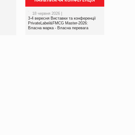
порталі оптової та
роздрібної торгівлі
18 червня 2026 |
www.trademaster.ua.
3-4 вересня Виставки та конференції
правила. Особливості.
PrivateLabel&FMCG Master-2026:
Власна марка - Власна перевага