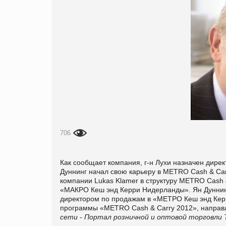
706
Как сообщает компания, г-н Лухи назначен дир
Дуннинг начал свою карьеру в METRO Cash & Carr
компании Lukas Klamer в структуру METRO Cash &
«МАКРО Кеш энд Керри Нидерланды». Ян Дуннин
директором по продажам в «МЕТРО Кеш энд Керри
программы «METRO Cash & Carry 2012», направ
сети - Портал розничной и оптовой торговли 