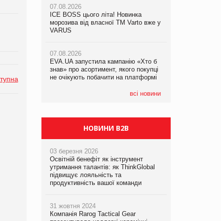
07.08.2026
07.08.2026
ICE BOSS цього літа! Новинка
ICE BOSS цього літа! Новинка
07.08.2026
морозива від власної ТМ Varto вже у
морозива від власної ТМ Varto вже у
Франція заборонила рекламні дзвінки
VARUS
VARUS
без згоди клієнтів
07.08.2026
07.08.2026
EVA.UA запустила кампанію «Хто б
EVA.UA запустила кампанію «Хто б
знав» про асортимент, якого покупці
знав» про асортимент, якого покупці
не очікують побачити на платформі
не очікують побачити на платформі
тупна
всі новини
НОВИНИ B2B
03 березня 2026
Освітній бенефіт як інструмент
утримання талантів: як ThinkGlobal
підвищує лояльність та
продуктивність вашої команди
31 жовтня 2024
Компанія Rarog Tactical Gear