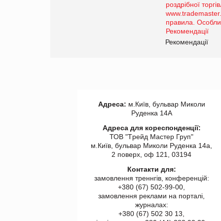
порталі оптової та
роздрібної торгівлі
www.trademaster.ua.
правила. Особливості.
ії
Рекомендації
Адреса:
м.Київ, бульвар Миколи
Руденка 14А
Адреса для кореспонденції:
ТОВ "Tрейд Мастер Груп"
м.Київ, бульвар Миколи Руденка 14а,
2 поверх, оф 121, 03194
Контакти для:
замовлення треннгів, конференцій:
+380 (67) 502-99-00,
замовлення реклами на порталі,
журналах:
+380 (67) 502 30 13,