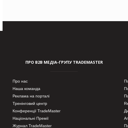
ПРО В2В МЕДІА-ГРУПУ TRADEMASTER
Про нас
П
Наша команда
П
Реклама на порталі
По
Тренінговий центр
Re
Конференції TradeMaster
Д
Національні Премії
А
Журнал TradeMaster
П