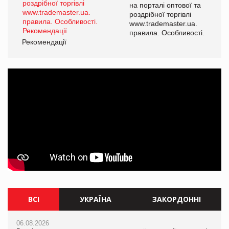
а
на порталі оптової та
роздрібної торгівлі
www.trademaster.ua.
і.
правила. Особливості.
Рекомендації
Ре
ВСІ
УКРАЇНА
ЗАКОРДОННІ
06.08.2026
06.08.2026
06.08.2026