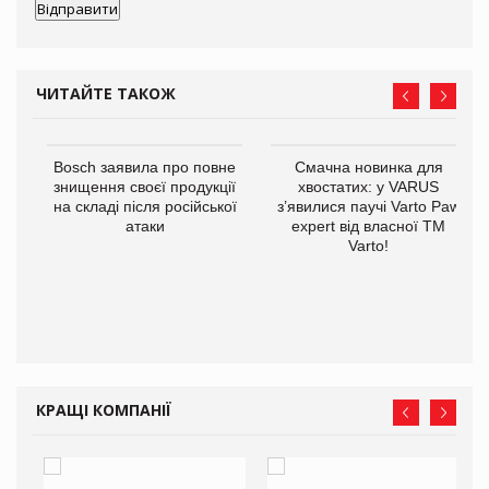
ЧИТАЙТЕ ТАКОЖ
 $1
Bosch заявила про повне
Смачна новинка для
знищення своєї продукції
хвостатих: у VARUS
на складі після російської
з’явилися паучі Varto Paw
атаки
expert від власної ТМ
Varto!
КРАЩІ КОМПАНІЇ