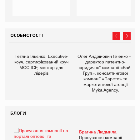
ОСОБИСТОСТІ
,
Тетяна Ільєнко, Executive-
Олег Андрійович Івченко —
ОВ
коуч, сертифікований коуч
директор патентно-
МСС ICF, ментор для
юридичної компанії «Вайз
лідерів
Груп», консалтингової
компанії «Парето» та
маркетингової агенції
Myka Agency.
БЛОГИ
Брагина Людмила
ї
Просування компанії