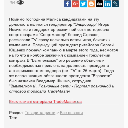
794
Помимо господина Малиса кандидатами на эту
должность являются гендиректор "Эльдорадо" Игорь
Немченко и гендиректор розничной сети по торговле
спорттоварами "Спортмастер" Леонид Страхов,
рассказали "Ъ" сразу несколько источников, близких к
компаниям. Предыдущий президент ритейлера Сергей
Ющенко покинул компанию в марте этого года, несмотря
на то что в ноябре заключил с компанией трехлетний
контракт. В "Вымпелкоме" это решение объясняли
необходимостью привлечь на должность президента
антикризисного менеджера (см. "Ъ" от 26 марта). Тогда
же исполняющим обязанности президента "Евросети"
был назначен Владимир Шишко, сотрудник
"Вымпелкома".
Розничные сети - Портал розничной и
оптовой торговли TradeMaster
Ексклюзивні матеріали TradeMaster.ua
Раздел:
Товари та ринки
>
Все новости
Теги: