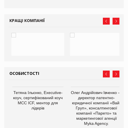
КРАЩІ КОМПАНІЇ
ОСОБИСТОСТІ
,
Тетяна Ільєнко, Executive-
Олег Андрійович Івченко —
ОВ
коуч, сертифікований коуч
директор патентно-
МСС ICF, ментор для
юридичної компанії «Вайз
лідерів
Груп», консалтингової
компанії «Парето» та
маркетингової агенції
Myka Agency.