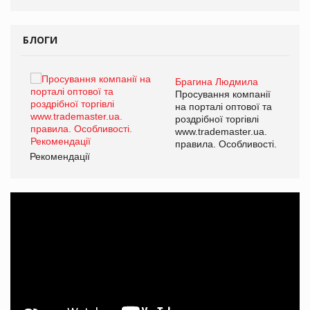
БЛОГИ
Брагина Людмила
ї
Просування компанії
а
на порталі оптової та
роздрібної торгівлі
www.trademaster.ua.
і.
правила. Особливості.
Рекомендації
Ре