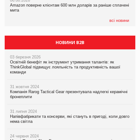
06.08.2026
06.08.2026
05.08.2026
Amazon поверне клієнтам 600 млн доларів за раніше сплачені
Amazon поверне клієнтам 600 млн доларів за раніше сплачені
У Євросоюзі набули чинності нові правила щодо штучного
мита
мита
інтелекту
всі новини
НОВИНИ B2B
03 березня 2026
Освітній бенефіт як інструмент утримання талантів: як
ThinkGlobal підвищує лояльність та продуктивність вашої
команди
31 жовтня 2024
Компанія Rarog Tactical Gear презентувала надлегкі керамічні
бронеплити
31 липня 2024
Напівфабрикати та консерви, які стануть в пригоді, коли довго
нема світла
24 червня 2024