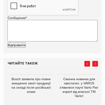
Сообщение
*
ЧИТАЙТЕ ТАКОЖ
 $1
Bosch заявила про повне
Смачна новинка для
знищення своєї продукції
хвостатих: у VARUS
на складі після російської
з’явилися паучі Varto Paw
атаки
expert від власної ТМ
Varto!