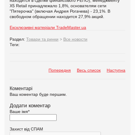
находится в сделке финансового РЕПО), менеджменту
X5 Retail принадлежало 1,8%, основателям сети
"Пятерочка" (включая Андрея Рогачева) - 23,1%. В
свободном обращении находится 27,9% акций.
Ексклюзивні матеріали TradeMaster.ua
Раздел:
Товари та ринки
>
Все новости
Теги:
Попередня
Весь список
Наступна
Коментарі
Ваш коментар буде першим.
Додати коментар
Ваше імя
*
Захист від СПАМ