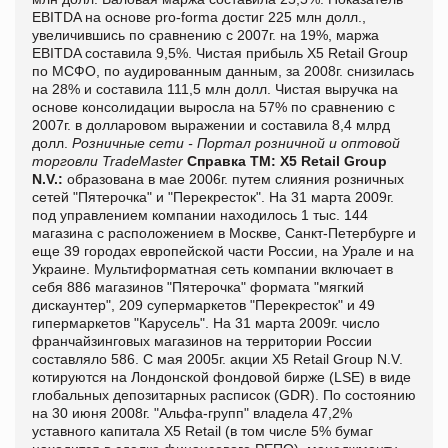
EBITDA на основе pro-forma достиг 225 млн долл.,
увеличившись по сравнению с 2007г. на 19%, маржа
EBITDA составила 9,5%. Чистая прибыль X5 Retail Group
по МСФО, по аудированным данным, за 2008г. снизилась
на 28% и составила 111,5 млн долл. Чистая выручка на
основе консолидации выросла на 57% по сравнению с
2007г. в долларовом выражении и составила 8,4 млрд
долл.
Розничные сети - Портал розничной и оптовой
торговли TradeMaster
Справка ТМ:
Х5 Retail Group
N.V.:
образована в мае 2006г. путем слияния розничных
сетей "Пятерочка" и "Перекресток". На 31 марта 2009г.
под управлением компании находилось 1 тыс. 144
магазина с расположением в Москве, Санкт-Петербурге и
еще 39 городах европейской части России, на Урале и на
Украине. Мультиформатная сеть компании включает в
себя 886 магазинов "Пятерочка" формата "мягкий
дискаунтер", 209 супермаркетов "Перекресток" и 49
гипермаркетов "Карусель". На 31 марта 2009г. число
франчайзинговых магазинов на территории России
составляло 586. С мая 2005г. акции X5 Retail Group N.V.
котируются на Лондонской фондовой бирже (LSE) в виде
глобальных депозитарных расписок (GDR). По состоянию
на 30 июня 2008г. "Альфа-групп" владела 47,2%
уставного капитала X5 Retail (в том числе 5% бумаг