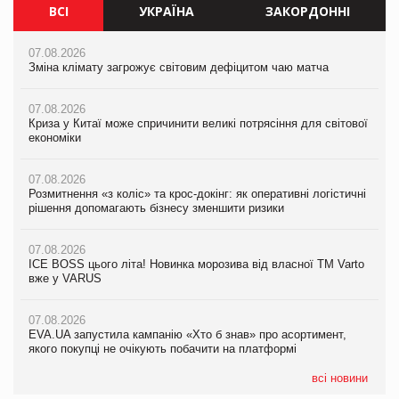
ВСІ
УКРАЇНА
ЗАКОРДОННІ
07.08.2026
07.08.2026
07.08.2026
Зміна клімату загрожує світовим дефіцитом чаю матча
Зміна клімату загрожує світовим дефіцитом чаю матча
Зміна клімату загрожує світовим дефіцитом чаю матча
07.08.2026
07.08.2026
07.08.2026
Криза у Китаї може спричинити великі потрясіння для світової
Криза у Китаї може спричинити великі потрясіння для світової
Криза у Китаї може спричинити великі потрясіння для світової
економіки
економіки
економіки
07.08.2026
07.08.2026
07.08.2026
Розмитнення «з коліс» та крос-докінг: як оперативні логістичні
Розмитнення «з коліс» та крос-докінг: як оперативні логістичні
Kraft Heinz скоротила збиток у першому півріччі
рішення допомагають бізнесу зменшити ризики
рішення допомагають бізнесу зменшити ризики
07.08.2026
07.08.2026
07.08.2026
Продажі Hugo Boss впали на 9%
ICE BOSS цього літа! Новинка морозива від власної ТМ Varto
ICE BOSS цього літа! Новинка морозива від власної ТМ Varto
вже у VARUS
вже у VARUS
07.08.2026
Франція заборонила рекламні дзвінки без згоди клієнтів
07.08.2026
07.08.2026
EVA.UA запустила кампанію «Хто б знав» про асортимент,
EVA.UA запустила кампанію «Хто б знав» про асортимент,
якого покупці не очікують побачити на платформі
якого покупці не очікують побачити на платформі
всі новини