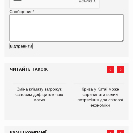
Сообщение
*
ЧИТАЙТЕ ТАКОЖ
Зміна клімату загрожує
Криза у Китаї може
ne
світовим дефіцитом чаю
спричинити великі
матча
потрясіння для світової
економіки
КРАЩІ КОМПАНІЇ