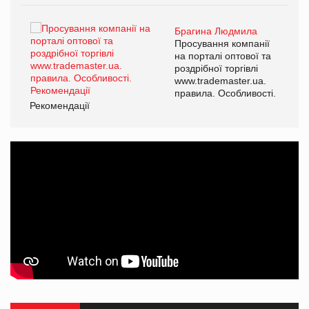
Брагина Людмила
ї
Просування компанії
а
на порталі оптової та
роздрібної торгівлі
www.trademaster.ua.
і.
правила. Особливості.
Рекомендації
Ре