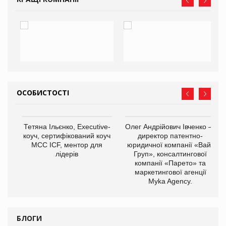
ОСОБИСТОСТІ
,
Тетяна Ільєнко, Executive-
Олег Андрійович Івченко —
ОВ
коуч, сертифікований коуч
директор патентно-
МСС ICF, ментор для
юридичної компанії «Вайз
лідерів
Груп», консалтингової
компанії «Парето» та
маркетингової агенції
Myka Agency.
БЛОГИ