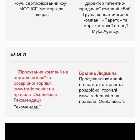
коуч, сертифікований коуч
директор патентно-
МСС ICF, ментор для
юридичної компанії «Вайз
лідерів
Груп», консалтингової
компанії «Парето» та
маркетингової агенції
,
Myka Agency.
ОВ
БЛОГИ
Брагина Людмила
ї
Просування компанії
а
на порталі оптової та
роздрібної торгівлі
www.trademaster.ua.
і.
правила. Особливості.
Рекомендації
Ре