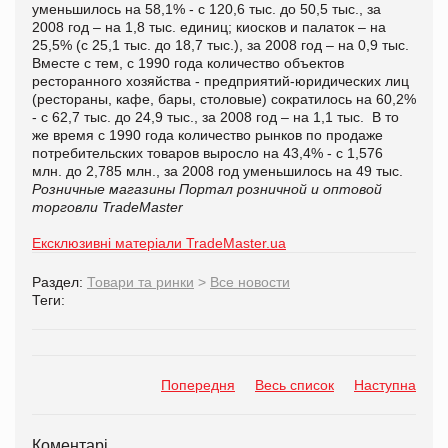
уменьшилось на 58,1% - с 120,6 тыс. до 50,5 тыс., за
2008 год – на 1,8 тыс. единиц; киосков и палаток – на
25,5% (с 25,1 тыс. до 18,7 тыс.), за 2008 год – на 0,9 тыс.
Вместе с тем, с 1990 года количество объектов
ресторанного хозяйства - предприятий-юридических лиц
(рестораны, кафе, бары, столовые) сократилось на 60,2%
- с 62,7 тыс. до 24,9 тыс., за 2008 год – на 1,1 тыс. В то
же время с 1990 года количество рынков по продаже
потребительских товаров выросло на 43,4% - с 1,576
млн. до 2,785 млн., за 2008 год уменьшилось на 49 тыс.
Розничные магазины
Портал розничной и оптовой
торговли TradeMaster
Ексклюзивні матеріали TradeMaster.ua
Раздел:
Товари та ринки
>
Все новости
Теги:
Попередня
Весь список
Наступна
Коментарі