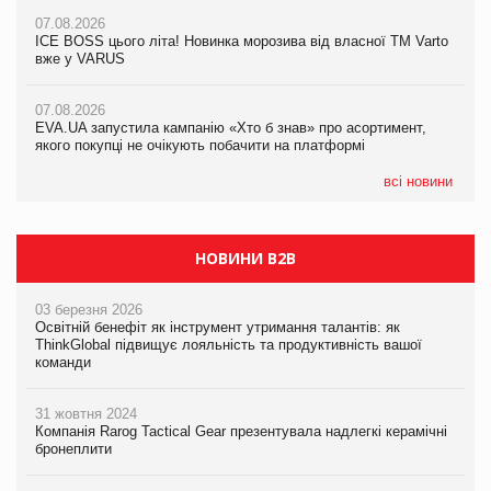
07.08.2026
07.08.2026
07.08.2026
Продажі Hugo Boss впали на 9%
ICE BOSS цього літа! Новинка морозива від власної ТМ Varto
ICE BOSS цього літа! Новинка морозива від власної ТМ Varto
вже у VARUS
вже у VARUS
07.08.2026
Франція заборонила рекламні дзвінки без згоди клієнтів
07.08.2026
07.08.2026
EVA.UA запустила кампанію «Хто б знав» про асортимент,
EVA.UA запустила кампанію «Хто б знав» про асортимент,
якого покупці не очікують побачити на платформі
якого покупці не очікують побачити на платформі
всі новини
НОВИНИ B2B
03 березня 2026
Освітній бенефіт як інструмент утримання талантів: як
ThinkGlobal підвищує лояльність та продуктивність вашої
команди
31 жовтня 2024
Компанія Rarog Tactical Gear презентувала надлегкі керамічні
бронеплити