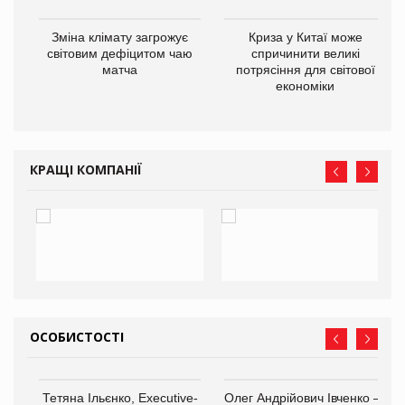
Зміна клімату загрожує
Криза у Китаї може
ne
світовим дефіцитом чаю
спричинити великі
матча
потрясіння для світової
економіки
КРАЩІ КОМПАНІЇ
ОСОБИСТОСТІ
Тетяна Ільєнко, Executive-
Олег Андрійович Івченко —