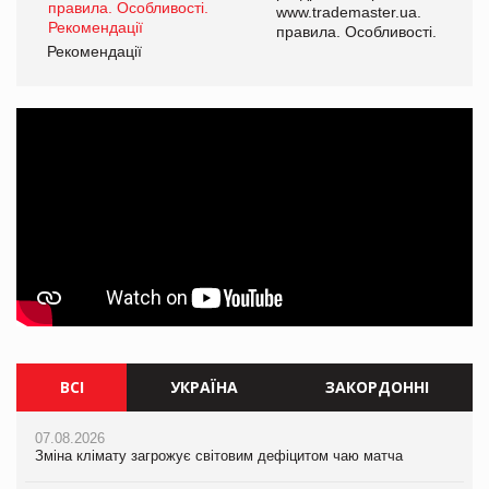
www.trademaster.ua.
і.
правила. Особливості.
Рекомендації
Ре
ВСІ
УКРАЇНА
ЗАКОРДОННІ
07.08.2026
07.08.2026
07.08.2026
Зміна клімату загрожує світовим дефіцитом чаю матча
Зміна клімату загрожує світовим дефіцитом чаю матча
Зміна клімату загрожує світовим дефіцитом чаю матча