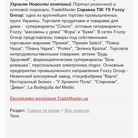
Украине
Новости компаний
Портал розничной и
оптовой торговли TradeMaster
Справка ТМ:
ГК Fozzy
Group:
одна из крупнейших торгово-промышленных
групп Украины. Торговля продуктами и товарами для
дома - супермаркеты "Сільпо", оптовые гипермаркеты
Fozzy, "магазины у дома" "Фора" и "Буми". В сетях Fozzy
Group представлены товары под собственными
торговыми марками "Премія", "Премія Select", "Повна
Чаша", "Повна Чарка", "Protex", "Зелена Країна". Торговля
непродовольственными товарами: аптеки "Будь
Здоровий", фармацевтические супермаркеты "Біла
ромашка", персональная электроника ringoo. Основные
предприятия промышленного направления Fozzy Group -
Нежинский консервный завод, птицефабрика "Варто".
Ресторанный бизнес - "У Хромого Пола", "Старомак",
"Диван", La Bodeguita del Medio.
Ексклюзивні матеріали TradeMaster.ua
Раздел:
Товари та ринки
>
Все новости
Теги: