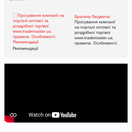
Брагина Людмила
ї
Просування компанії
а
на порталі оптової та
роздрібної торгівлі
www.trademaster.ua.
і.
правила. Особливості.
Рекомендації
Ре