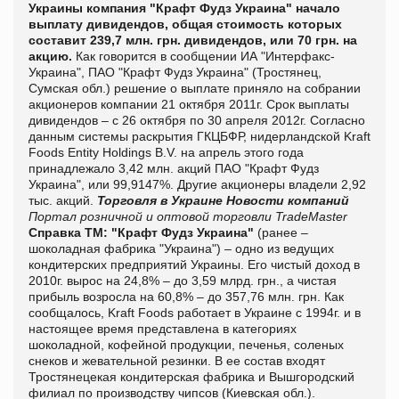
Украины компания "Крафт Фудз Украина" начало
выплату дивидендов, общая стоимость которых
составит 239,7 млн. грн. дивидендов, или 70 грн. на
акцию.
Как говорится в сообщении ИА "
Интерфакс-
Украина", ПАО "Крафт Фудз Украина" (Тростянец,
Сумская обл.) решение о выплате приняло на собрании
акционеров компании 21 октября 2011г. Срок выплаты
дивидендов – с 26 октября по 30 апреля 2012г. Согласно
данным системы раскрытия ГКЦБФР, нидерландской Kraft
Foods Entity Holdings B.V. на апрель этого года
принадлежало 3,42 млн. акций ПАО "Крафт Фудз
Украина", или 99,9147%. Другие акционеры владели 2,92
тыс. акций.
Торговля в Украине
Новости компаний
Портал розничной и оптовой торговли TradeMaster
Справка ТМ:
"Крафт Фудз Украина"
(ранее –
шоколадная фабрика "Украина") – одно из ведущих
кондитерских предприятий Украины. Его чистый доход в
2010г. вырос на 24,8% – до 3,59 млрд. грн., а чистая
прибыль возросла на 60,8% – до 357,76 млн. грн. Как
сообщалось, Kraft Foods работает в Украине с 1994г. и в
настоящее время представлена в категориях
шоколадной, кофейной продукции, печенья, соленых
снеков и жевательной резинки. В ее состав входят
Тростянецекая кондитерская фабрика и Вышгородский
филиал по производству чипсов (Киевская обл.).