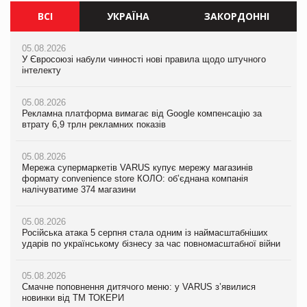
ВСІ
УКРАЇНА
ЗАКОРДОННІ
05.08.2026
05.08.2026
05.08.2026
У Євросоюзі набули чинності нові правила щодо штучного
У Євросоюзі набули чинності нові правила щодо штучного
У Євросоюзі набули чинності нові правила щодо штучного
інтелекту
інтелекту
інтелекту
05.08.2026
05.08.2026
05.08.2026
Рекламна платформа вимагає від Google компенсацію за
Рекламна платформа вимагає від Google компенсацію за
Рекламна платформа вимагає від Google компенсацію за
втрату 6,9 трлн рекламних показів
втрату 6,9 трлн рекламних показів
втрату 6,9 трлн рекламних показів
05.08.2026
05.08.2026
05.08.2026
Мережа супермаркетів VARUS купує мережу магазинів
Мережа супермаркетів VARUS купує мережу магазинів
Adidas витратила понад $1 млрд на маркетинг за квартал
формату convenience store КОЛО: об’єднана компанія
формату convenience store КОЛО: об’єднана компанія
налічуватиме 374 магазини
налічуватиме 374 магазини
05.08.2026
Amazon звинуватили у недостовірній рекламі екологічних
05.08.2026
05.08.2026
продуктів
Російська атака 5 серпня стала одним із наймасштабніших
Російська атака 5 серпня стала одним із наймасштабніших
ударів по українському бізнесу за час повномасштабної війни
ударів по українському бізнесу за час повномасштабної війни
05.08.2026
AstraZeneca обговорює найбільшу угоду десятиліття
05.08.2026
05.08.2026
Смачне поповнення дитячого меню: у VARUS з’явилися
Смачне поповнення дитячого меню: у VARUS з’явилися
новинки від ТМ ТОКЕРИ
новинки від ТМ ТОКЕРИ