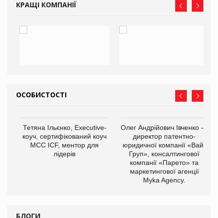
КРАЩІ КОМПАНІЇ
ОСОБИСТОСТІ
Тетяна Ільєнко, Executive-
Олег Андрійович Івченко —
коуч, сертифікований коуч
директор патентно-
МСС ICF, ментор для
юридичної компанії «Вайз
лідерів
Груп», консалтингової
компанії «Парето» та
маркетингової агенції
,
Myka Agency.
ОВ
БЛОГИ