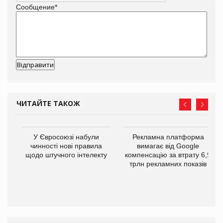
Сообщение
*
ЧИТАЙТЕ ТАКОЖ
У Євросоюзі набули
Рекламна платформа
го
чинності нові правила
вимагає від Google
щодо штучного інтелекту
компенсацію за втрату 6,9
трлн рекламних показів