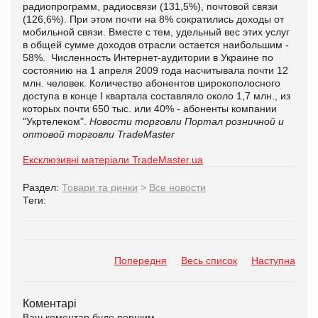
радиопрограмм, радиосвязи (131,5%), почтовой связи
(126,6%). При этом почти на 8% сократились доходы от
мобильной связи. Вместе с тем, удельный вес этих услуг
в общей сумме доходов отрасли остается наибольшим -
58%. Численность Интернет-аудитории в Украине по
состоянию на 1 апреля 2009 года насчитывала почти 12
млн. человек. Количество абонентов широкополосного
доступа в конце І квартала составляло около 1,7 млн., из
которых почти 650 тыс. или 40% - абоненты компании
"Укртелеком".
Новости торговли
Портал розничной и
оптовой торговли TradeMaster
Ексклюзивні матеріали TradeMaster.ua
Раздел:
Товари та ринки
>
Все новости
Теги:
Попередня
Весь список
Наступна
Коментарі
Ваш коментар буде першим.