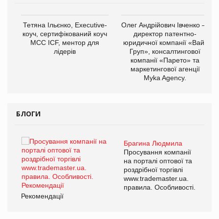
,
Тетяна Ільєнко, Executive-
Олег Андрійович Івченко —
ОВ
коуч, сертифікований коуч
директор патентно-
МСС ICF, ментор для
юридичної компанії «Вайз
лідерів
Груп», консалтингової
компанії «Парето» та
маркетингової агенції
Myka Agency.
БЛОГИ
Брагина Людмила
ї
Просування компанії
а
на порталі оптової та
роздрібної торгівлі
www.trademaster.ua.
і.
правила. Особливості.
Рекомендації
Ре