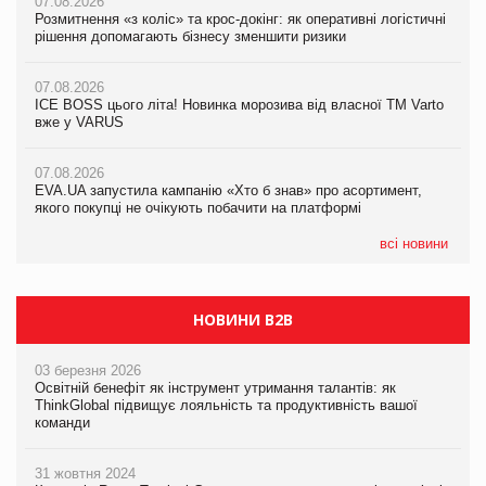
07.08.2026
07.08.2026
07.08.2026
Розмитнення «з коліс» та крос-докінг: як оперативні логістичні
Розмитнення «з коліс» та крос-докінг: як оперативні логістичні
Kraft Heinz скоротила збиток у першому півріччі
рішення допомагають бізнесу зменшити ризики
рішення допомагають бізнесу зменшити ризики
07.08.2026
07.08.2026
07.08.2026
Продажі Hugo Boss впали на 9%
ICE BOSS цього літа! Новинка морозива від власної ТМ Varto
ICE BOSS цього літа! Новинка морозива від власної ТМ Varto
вже у VARUS
вже у VARUS
07.08.2026
Франція заборонила рекламні дзвінки без згоди клієнтів
07.08.2026
07.08.2026
EVA.UA запустила кампанію «Хто б знав» про асортимент,
EVA.UA запустила кампанію «Хто б знав» про асортимент,
якого покупці не очікують побачити на платформі
якого покупці не очікують побачити на платформі
всі новини
НОВИНИ B2B
03 березня 2026
Освітній бенефіт як інструмент утримання талантів: як
ThinkGlobal підвищує лояльність та продуктивність вашої
команди
31 жовтня 2024