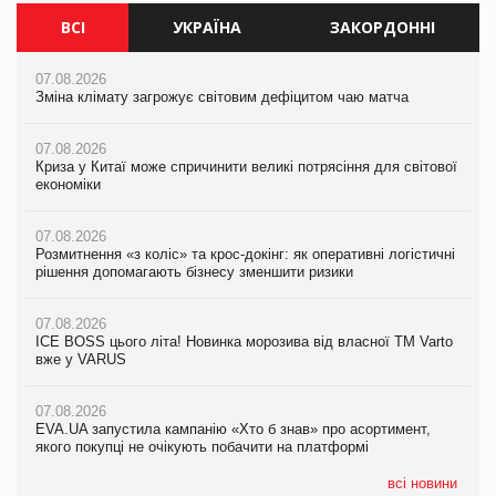
ВСІ
УКРАЇНА
ЗАКОРДОННІ
07.08.2026
07.08.2026
07.08.2026
Зміна клімату загрожує світовим дефіцитом чаю матча
Зміна клімату загрожує світовим дефіцитом чаю матча
Зміна клімату загрожує світовим дефіцитом чаю матча
07.08.2026
07.08.2026
07.08.2026
Криза у Китаї може спричинити великі потрясіння для світової
Криза у Китаї може спричинити великі потрясіння для світової
Криза у Китаї може спричинити великі потрясіння для світової
економіки
економіки
економіки
07.08.2026
07.08.2026
07.08.2026
Розмитнення «з коліс» та крос-докінг: як оперативні логістичні
Розмитнення «з коліс» та крос-докінг: як оперативні логістичні
Kraft Heinz скоротила збиток у першому півріччі
рішення допомагають бізнесу зменшити ризики
рішення допомагають бізнесу зменшити ризики
07.08.2026
07.08.2026
07.08.2026
Продажі Hugo Boss впали на 9%
ICE BOSS цього літа! Новинка морозива від власної ТМ Varto
ICE BOSS цього літа! Новинка морозива від власної ТМ Varto
вже у VARUS
вже у VARUS
07.08.2026
Франція заборонила рекламні дзвінки без згоди клієнтів
07.08.2026
07.08.2026
EVA.UA запустила кампанію «Хто б знав» про асортимент,
EVA.UA запустила кампанію «Хто б знав» про асортимент,
якого покупці не очікують побачити на платформі
якого покупці не очікують побачити на платформі
всі новини