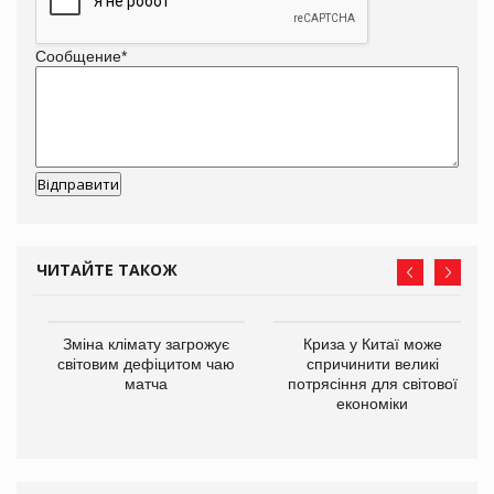
Сообщение
*
ЧИТАЙТЕ ТАКОЖ
Зміна клімату загрожує
Криза у Китаї може
ne
світовим дефіцитом чаю
спричинити великі
матча
потрясіння для світової
економіки