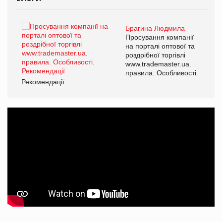
Брагина Людмила
ї
Просування компанії
а
на порталі оптової та
роздрібної торгівлі
www.trademaster.ua.
і.
правила. Особливості.
Рекомендації
Ре