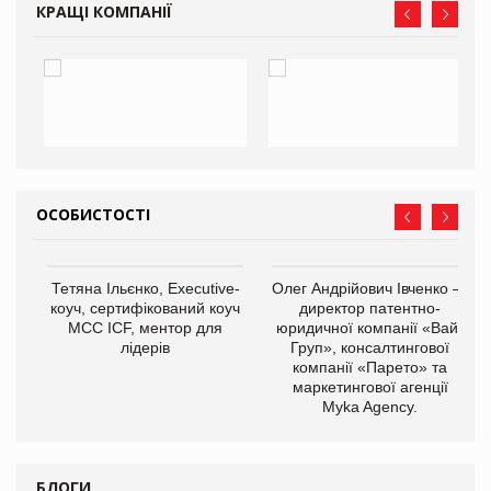
КРАЩІ КОМПАНІЇ
ОСОБИСТОСТІ
,
Тетяна Ільєнко, Executive-
Олег Андрійович Івченко —
ОВ
коуч, сертифікований коуч
директор патентно-
МСС ICF, ментор для
юридичної компанії «Вайз
лідерів
Груп», консалтингової
компанії «Парето» та
маркетингової агенції
Myka Agency.
БЛОГИ