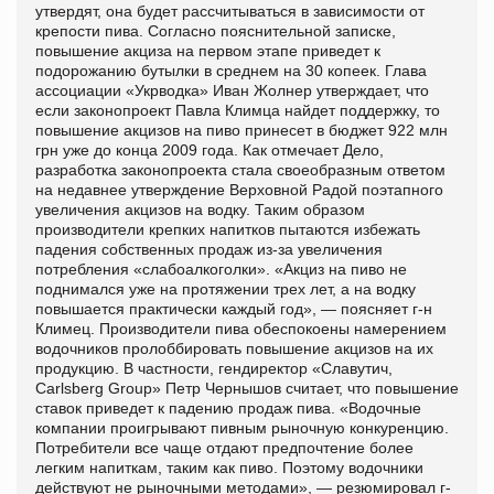
утвердят, она будет рассчитываться в зависимости от
крепости пива. Согласно пояснительной записке,
повышение акциза на первом этапе приведет к
подорожанию бутылки в среднем на 30 копеек. Глава
ассоциации «Укрводка» Иван Жолнер утверждает, что
если законопроект Павла Климца найдет поддержку, то
повышение акцизов на пиво принесет в бюджет 922 млн
грн уже до конца 2009 года. Как отмечает Дело,
разработка законопроекта стала своеобразным ответом
на недавнее утверждение Верховной Радой поэтапного
увеличения акцизов на водку. Таким образом
производители крепких напитков пытаются избежать
падения собственных продаж из-за увеличения
потребления «слабоалкоголки». «Акциз на пиво не
поднимался уже на протяжении трех лет, а на водку
повышается практически каждый год», — поясняет г-н
Климец. Производители пива обеспокоены намерением
водочников пролоббировать повышение акцизов на их
продукцию. В частности, гендиректор «Славутич,
Carlsberg Group» Петр Чернышов считает, что повышение
ставок приведет к падению продаж пива. «Водочные
компании проигрывают пивным рыночную конкуренцию.
Потребители все чаще отдают предпочтение более
легким напиткам, таким как пиво. Поэтому водочники
действуют не рыночными методами», — резюмировал г-