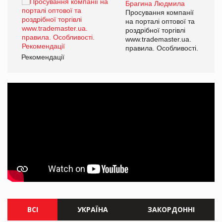
Брагина Людмила
ї
Просування компанії
а
на порталі оптової та
роздрібної торгівлі
www.trademaster.ua.
і.
правила. Особливості.
Рекомендації
Ре
ВСІ
УКРАЇНА
ЗАКОРДОННІ