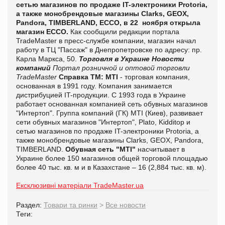
сетью магазинов по продаже IT-электроники Protoria,
а также монобрендовые магазины Clarks, GEOX,
Pandora, TIMBERLAND, ЕССО, в 22 ноября открыла
магазин ЕССО.
Как сообщили редакции портала
TradeMaster в пресс-службе компании, магазин начал
работу в ТЦ "Пассаж" в Днепропетровске по адресу: пр.
Карла Маркса, 50.
Торговля в Украине
Новости
компаний
Портал розничной и оптовой торговли
TradeMaster
Справка ТМ:
MTI
- торговая компания,
основанная в 1991 году. Компания занимается
дистрибуцией IT-продукции. С 1993 года в Украине
работает основанная компанией сеть обувных магазинов
"Интертоп". Группа компаний (ГК) MTI (Киев), развивает
сети обувных магазинов "Интертоп", Plato, Kidditop и
сетью магазинов по продаже IT-электроники Protoria, а
также монобрендовые магазины Clarks, GEOX, Pandora,
TIMBERLAND.
Обувная сеть "MTI"
насчитывает в
Украине более 150 магазинов общей торговой площадью
более 40 тыс. кв. м и в Казахстане – 16 (2,884 тыс. кв. м).
Ексклюзивні матеріали TradeMaster.ua
Раздел:
Товари та ринки
>
Все новости
Теги: