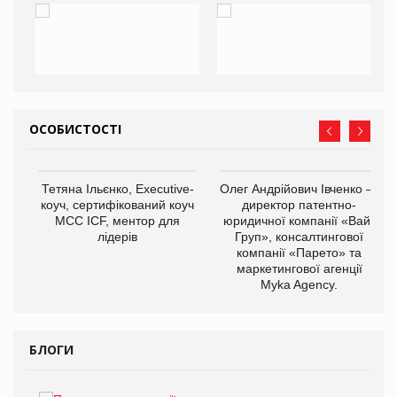
ОСОБИСТОСТІ
,
Тетяна Ільєнко, Executive-
Олег Андрійович Івченко —
ОВ
коуч, сертифікований коуч
директор патентно-
МСС ICF, ментор для
юридичної компанії «Вайз
лідерів
Груп», консалтингової
компанії «Парето» та
маркетингової агенції
Myka Agency.
БЛОГИ