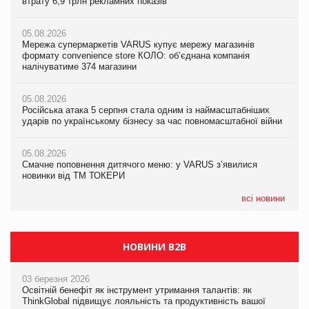
втрату 6,9 трлн рекламних показів
втрату 6,9 трлн рекламних показів
втрату 6,9 трлн рекламних показів
05.08.2026
05.08.2026
05.08.2026
Мережа супермаркетів VARUS купує мережу магазинів
Мережа супермаркетів VARUS купує мережу магазинів
Adidas витратила понад $1 млрд на маркетинг за квартал
формату convenience store КОЛО: об’єднана компанія
формату convenience store КОЛО: об’єднана компанія
налічуватиме 374 магазини
налічуватиме 374 магазини
05.08.2026
Amazon звинуватили у недостовірній рекламі екологічних
05.08.2026
05.08.2026
продуктів
Російська атака 5 серпня стала одним із наймасштабніших
Російська атака 5 серпня стала одним із наймасштабніших
ударів по українському бізнесу за час повномасштабної війни
ударів по українському бізнесу за час повномасштабної війни
05.08.2026
AstraZeneca обговорює найбільшу угоду десятиліття
05.08.2026
05.08.2026
Смачне поповнення дитячого меню: у VARUS з’явилися
Смачне поповнення дитячого меню: у VARUS з’явилися
новинки від ТМ ТОКЕРИ
новинки від ТМ ТОКЕРИ
всі новини
НОВИНИ B2B
03 березня 2026
Освітній бенефіт як інструмент утримання талантів: як
ThinkGlobal підвищує лояльність та продуктивність вашої