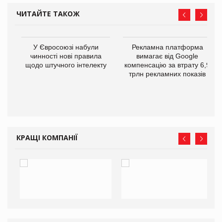
ЧИТАЙТЕ ТАКОЖ
У Євросоюзі набули
Рекламна платформа
го
чинності нові правила
вимагає від Google
щодо штучного інтелекту
компенсацію за втрату 6,9
трлн рекламних показів
КРАЩІ КОМПАНІЇ