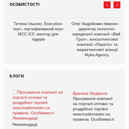
ОСОБИСТОСТІ
,
Тетяна Ільєнко, Executive-
Олег Андрійович Івченко —
ОВ
коуч, сертифікований коуч
директор патентно-
МСС ICF, ментор для
юридичної компанії «Вайз
лідерів
Груп», консалтингової
компанії «Парето» та
маркетингової агенції
Myka Agency.
БЛОГИ
Брагина Людмила
ї
Просування компанії
а
на порталі оптової та
роздрібної торгівлі
www.trademaster.ua.
і.
правила. Особливості.
Рекомендації
Ре