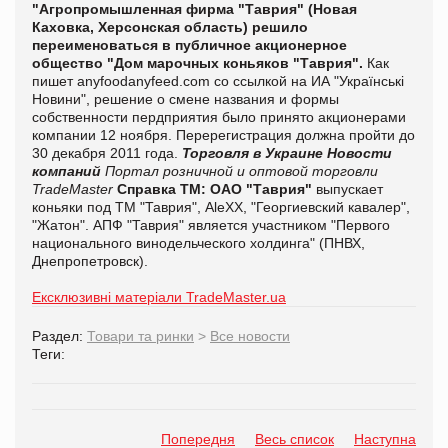
"Агропромышленная фирма "Таврия" (Новая
Каховка, Херсонская область) решило
переименоваться в публичное акционерное
общество "Дом марочных коньяков "Таврия".
Как
пишет
anyfoodanyfeed.com со ссылкой на ИА "Українські
Новини", решение о смене названия и формы
собственности пердприятия было принято акционерами
компании 12 ноября. Перерегистрация должна пройти до
30 декабря 2011 года.
Торговля в Украине
Новости
компаний
Портал розничной и оптовой торговли
TradeMaster
Справка ТМ:
ОАО "Таврия"
выпускает
коньяки под ТМ "Таврия", AleXX, "Георгиевский кавалер",
"Жатон". АПФ "Таврия" является участником "Первого
национального винодельческого холдинга" (ПНВХ,
Днепропетровск).
Ексклюзивні матеріали TradeMaster.ua
Раздел:
Товари та ринки
>
Все новости
Теги:
Попередня
Весь список
Наступна