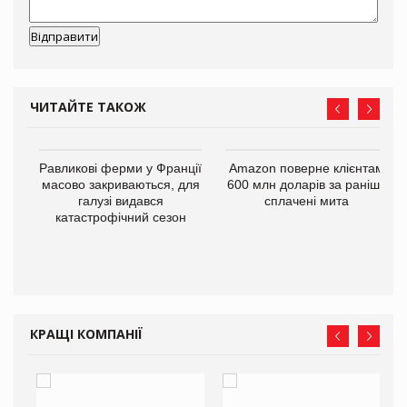
ЧИТАЙТЕ ТАКОЖ
і
Равликові ферми у Франції
Amazon поверне клієнтам
масово закриваються, для
600 млн доларів за раніше
галузі видався
сплачені мита
катастрофічний сезон
КРАЩІ КОМПАНІЇ