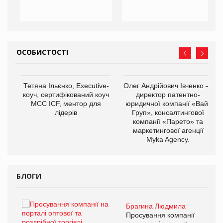
ОСОБИСТОСТІ
,
Тетяна Ільєнко, Executive-
Олег Андрійович Івченко —
ОВ
коуч, сертифікований коуч
директор патентно-
МСС ICF, ментор для
юридичної компанії «Вайз
лідерів
Груп», консалтингової
компанії «Парето» та
маркетингової агенції
Myka Agency.
БЛОГИ
Брагина Людмила
ї
Просування компанії