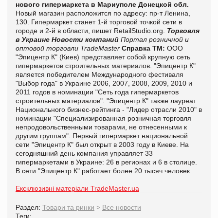
нового гипермаркета в Мариуполе Донецкой обл.
Новый магазин расположится по адресу: пр-т Ленина,
130. Гипермаркет станет 1-й торговой точкой сети в
городе и 2-й в области, пишет RetailStudio.org.
Торговля
в Украине
Новости компаний
Портал розничной и
оптовой торговли TradeMaster
Справка ТМ:
ООО
"Эпицентр К" (Киев) представляет собой крупную сеть
гипермаркетов строительных материалов. "Эпицентр К"
является победителем Международного фестиваля
"Выбор года" в Украине 2006, 2007, 2008, 2009, 2010 и
2011 годов в номинации "Сеть года гипермаркетов
строительных материалов". "Эпицентр К" также лауреат
Национального бизнес-рейтинга - "Лидер отрасли 2010" в
номинации "Специализированная розничная торговля
непродовольственными товарами, не отнесенными к
другим группам".
Первый гипермаркет национальной
сети "Эпицентр К" был открыт в 2003 году в Киеве. На
сегодняшний день компания управляет 33
гипермаркетами в Украине: 26 в регионах и 6 в столице.
В сети "Эпицентр К" работает более 20 тысяч человек.
Ексклюзивні матеріали TradeMaster.ua
Раздел:
Товари та ринки
>
Все новости
Теги: