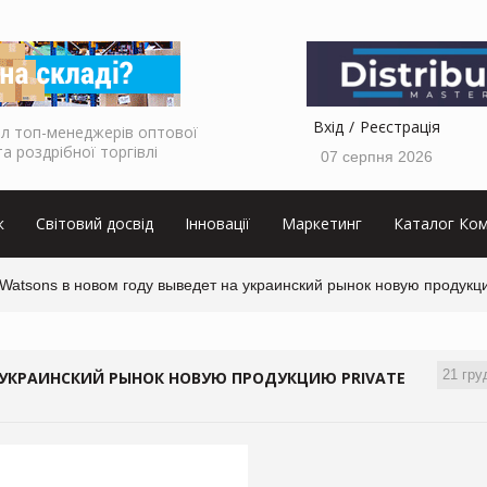
Вхід
Реєстрація
л топ-менеджерів оптової
та роздрібної торгівлі
07 серпня 2026
к
Світовий досвід
Інновації
Маркетинг
Каталог Ком
Watsons в новом году выведет на украинский рынок новую продукцию
21 гру
 УКРАИНСКИЙ РЫНОК НОВУЮ ПРОДУКЦИЮ PRIVATE