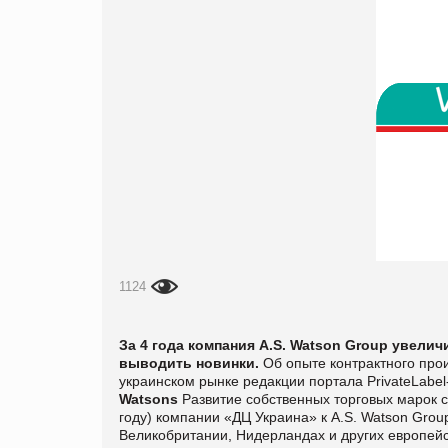
1124
За 4 года компания A.S. Watson Group увели
выводить новинки.
Об опыте контрактного про
украинском рынке
редакции портала
Private
L
abe
Watsons
Развитие собственных торговых марок с
году) компании «ДЦ Украина» к A.S. Watson Gro
Великобритании, Нидерландах и других европейс