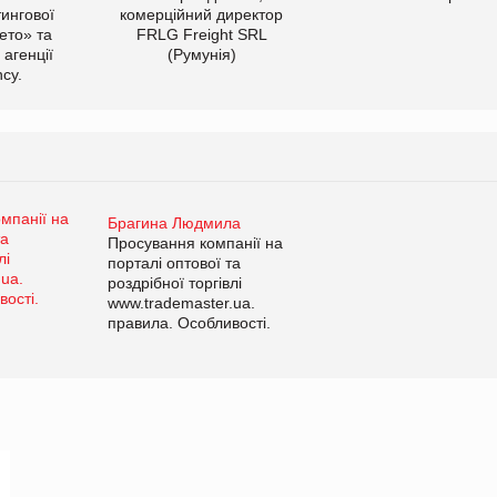
тингової
комерційний директор
ето» та
FRLG Freight SRL
 агенції
(Румунія)
cy.
Брагина Людмила
Просування компанії на
порталі оптової та
роздрібної торгівлі
www.trademaster.ua.
правила. Особливості.
Рекомендації