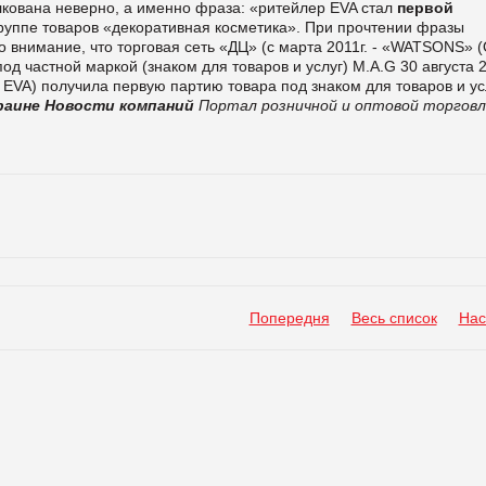
лкована неверно, а именно фраза: «ритейлер EVA стал
первой
руппе товаров «декоративная косметика».
При прочтении фразы
во внимание, что торговая сеть «ДЦ» (с марта 2011г. - «WATSONS»
од частной маркой (знаком для товаров и услуг)
M.A.G 30 августа 
 EVA) получила первую партию товара под знаком для товаров и ус
раине
Новости компаний
Портал розничной и оптовой торгов
Попередня
Весь список
Нас