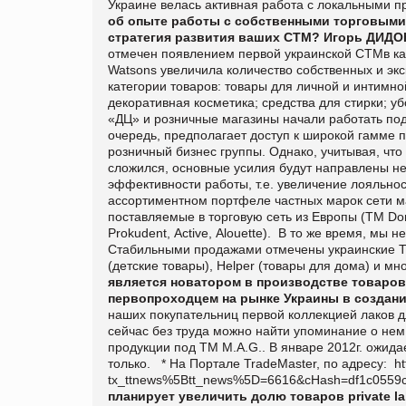
Украине велась активная работа с локальными 
об опыте работы с собственными торговыми 
стратегия развития ваших СТМ?
Игорь ДИД
отмечен появлением первой украинской СТМв кат
Watsons
увеличила количество собственных и экс
категории товаров: товары для личной и интимной
декоративная косметика; средства для стирки; уб
«ДЦ» и розничные магазины начали работать по
очередь, предполагает доступ к широкой гамме 
розничный бизнес группы. Однако, учитывая, чт
сложился, основные усилия будут направлены н
эффективности работы, т.е. увеличение лояльност
ассортиментном портфеле частных марок сети 
поставляемые в торговую сеть из Европы (
TM
Do
Prokudent
,
Active
,
Alouette
).
В то же время, мы н
Стабильными продажами отмечены украинские
(детские товары),
Helper
(товары для дома) и мно
является новатором в производстве товаро
первопроходцем на рынке Украины
в создан
наших покупательниц первой коллекцией лаков 
сейчас без труда можно найти упоминание о нем
продукции под ТМ
M
.
A
.
G
.. В январе 2012г. ожи
только.
*
На Портале TradeMaster, по адресу:
h
tx_ttnews%5Btt_news%5D=6616&cHash=df1c0559c
планирует увеличить долю товаров private la