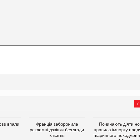
oss впали
Франція заборонила
Починають діяти но
рекламні дзвінки без згоди
правила імпорту проду
клієнтів
тваринного походженн