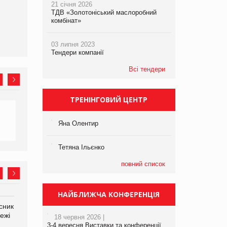
21 січня 2026
ТДВ «Золотоніський маслоробний
комбінат»
03 липня 2023
Тендери компанії
Всі тендери
ТРЕНІНГОВИЙ ЦЕНТР
Яна Олентир
Тетяна Ільєнко
повний список
НАЙБЛИЖЧА КОНФЕРЕНЦІЯ
сник
Олексій Логачов-Михайлов
Яна Сараніна, директор
ежі
Файно маркет Директор
компанії «УкраМарин»
18 червня 2026 |
департаменту з
3-4 вересня Виставки та конференції