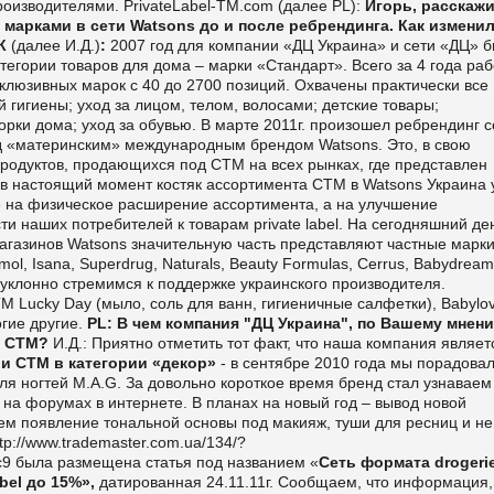
производителями.
Private
L
abel-TM.com
(далее
PL
):
Игорь, расскаж
марками в сети Watsons до и после ребрендинга. Как измени
ОК
(далее И.Д.)
:
2007 год для компании «ДЦ Украина» и сети «ДЦ» 
егории товаров для дома – марки «Стандарт». Всего за 4 года ра
клюзивных марок с 40 до 2700 позиций. Охвачены практически все
 гигиены; уход за лицом, телом, волосами; детские товары;
орки дома; уход за обувью.
В марте 2011г. произошел ребрендинг с
д «материнским» международным брендом Watsons. Это, в свою
продуктов, продающихся под СТМ на всех рынках, где представлен
о в настоящий момент костяк ассортимента СТМ в Watsons Украина 
е на физическое расширение ассортимента, а на улучшение
и наших потребителей к товарам private label
.
На сегодняшний ден
магазинов
Watsons
значительную часть представляют частные марки
mol
,
Isana
,
Superdrug
,
Naturals
,
Beauty
Formulas
,
Cerrus
,
Babydream
еуклонно стремимся к поддержке украинского производителя.
 ТМ
Lucky
Day
(мыло, соль для ванн, гигиеничные салфетки),
Babylo
гие другие.
PL
: В чем компания "ДЦ Украина", по Вашему мнен
в СТМ?
И.Д.: Приятно отметить тот факт, что наша компания являет
ии СТМ в категории
«декор»
- в сентябре 2010 года мы порадова
для ногтей
M
.
A
.
G
. За довольно короткое время бренд стал узнаваем
 на форумах в интернете.
В планах на новый год – вывод новой
даем появление тональной основы под макияж, туши для ресниц и не
ttp://www.trademaster.com.ua/134/?
9 была размещена статья под названием «
Сеть формата drogeri
bel до 15%»,
датированная 24.11.11г.
Сообщаем, что информация,