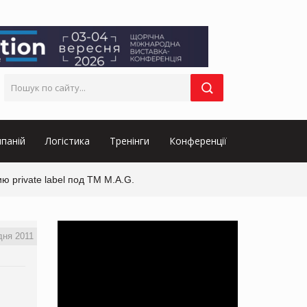
паній
Логістика
Тренінги
Конференції
 private label под ТМ M.A.G.
дня 2011