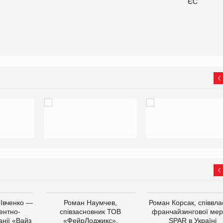
ЄС
 Івченко —
Роман Наумчев,
Роман Корсак, співвла
ентно-
співзасновник ТОВ
франчайзингової мер
нії «Вайз
«ФейрЛоджикс»,
SPAR в Україні