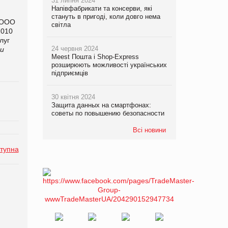
31 липня 2024
Напівфабрикати та консерви, які
стануть в пригоді, коли довго нема
 (ООО
світла
2010
луг
24 червня 2024
ли
Meest Пошта і Shop-Express
розширюють можливості українських
підприємців
30 квітня 2024
Защита данных на смартфонах:
советы по повышению безопасности
Всі новини
тупна