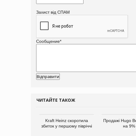
Захист від СПАМ
Сообщение
*
ЧИТАЙТЕ ТАКОЖ
верне клієнтам
Kraft Heinz скоротила
Продажі Hugo B
ларів за раніше
збиток у першому півріччі
на 9%
чені мита