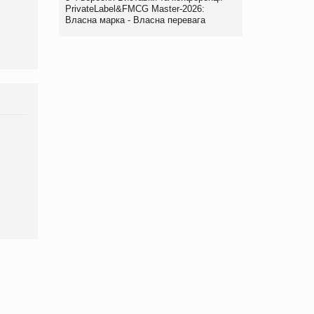
PrivateLabel&FMCG Master-2026:
виробництва
Власна марка - Власна перевага
Брагина Людмила
Просування компанії на
порталі оптової та
роздрібної торгівлі
www.trademaster.ua.
правила. Особливості.