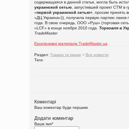
содержащаяся в данной статье, могла быть исто
украинской сетью
, запустившей проект СТМ в г
«
первой украинской сетью»
, просим принять 
«ДЦ Украина»)), получила первую партию лаков п
года. В свою очередь, ООО «Руш» (торговая сеть
«LCF» в конце ноября 2010 года.
Торговля в Ук
TradeMaster
Ексклюзивні матеріали TradeMaster.ua
Раздел:
Товари та ринки
>
Все новости
Теги:
Коментарі
Ваш коментар буде першим.
Додати коментар
Ваше імя
*