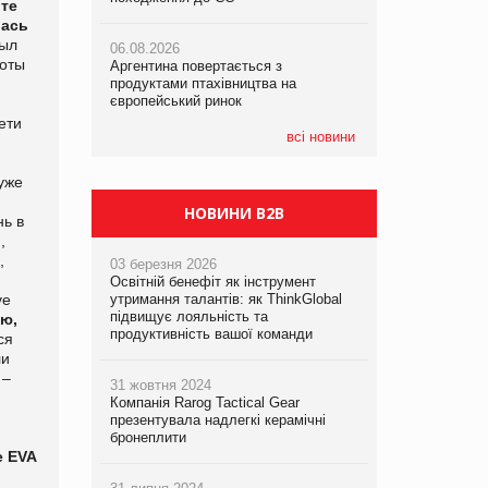
ите
лась
был
06.08.2026
06.08.2026
06.08.2026
боты
Аргентина повертається з
Аргентина повертається з
Аргентина повертається з
продуктами птахівництва на
продуктами птахівництва на
продуктами птахівництва на
європейський ринок
європейський ринок
європейський ринок
ети
всі новини
уже
НОВИНИ B2B
ь в
,
,
03 березня 2026
Освітній бенефіт як інструмент
ve
утримання талантів: як ThinkGlobal
підвищує лояльність та
ию,
продуктивність вашої команди
ся
ли
 –
31 жовтня 2024
Компанія Rarog Tactical Gear
презентувала надлегкі керамічні
бронеплити
e EVA