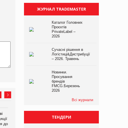
ЖУРНАЛ TRADEMASTER
Каталог Головних
Проєктів
PrivateLabel –
2026
Сучасні рішення в
Логістиці&Дистрибуції
– 2026. Травень
Новинки.
Просування
брендів
FMCG.Березень
2026
Всі журнали
ві
Аргентина повертається з
ФАО прогнозує зростання
ТЕНДЕРИ
кції
продуктами птахівництва
світових цін на
я до
на європейський ринок
продовольство