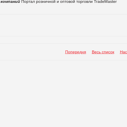
 компаний
Портал розничной и оптовой торговли TradeMaster
Попередня
Весь список
Нас