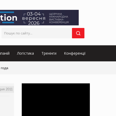
паній
Логістика
Тренінги
Конференції
 года
дня 2011