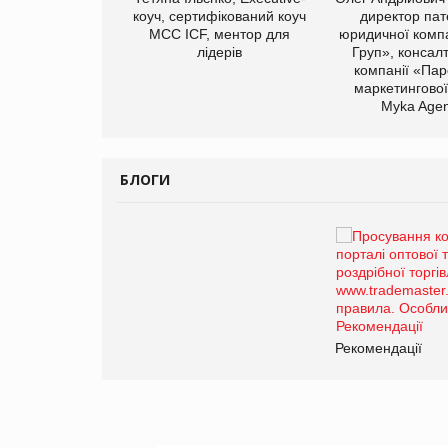
иробництва ТОВ
коуч, сертифікований коуч
директор пат
Герчак"
МСС ICF, ментор для
юридичної компа
лідерів
Груп», консал
компанії «Пар
маркетингової
Myka Agen
БЛОГИ
Брагина Людмила
Просування компанії на
порталі оптової та
роздрібної торгівлі
www.trademaster.ua.
правила. Особливості.
ії
Рекомендації