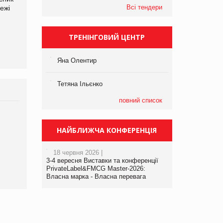
Всі тендери
ежі
Файно маркет Директор
компанії «УкраМарин»
департаменту з
виробництва
ТРЕНІНГОВИЙ ЦЕНТР
Яна Олентир
Тетяна Ільєнко
повний список
Брагина Людмила
Просування компанії на
НАЙБЛИЖЧА КОНФЕРЕНЦІЯ
порталі оптової та
роздрібної торгівлі
18 червня 2026 |
www.trademaster.ua.
3-4 вересня Виставки та конференції
правила. Особливості.
PrivateLabel&FMCG Master-2026:
Власна марка - Власна перевага