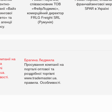
ентно-
співзасновник ТОВ
франчайзингової мер
нії «Вайз
«ФейрЛоджикс»,
SPAR в Україні
тингової
комерційний директор
ето» та
FRLG Freight SRL
 агенції
(Румунія)
cy.
Брагина Людмила
Просування компанії на
порталі оптової та
роздрібної торгівлі
www.trademaster.ua.
правила. Особливості.
Рекомендації