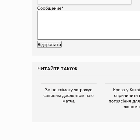
Сообщение
*
ЧИТАЙТЕ ТАКОЖ
ує виробника
Зміна клімату загрожує
Криза у Кита
добавок Thorne
світовим дефіцитом чаю
спричинити 
матча
потрясіння для 
економі