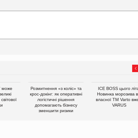
ї може
Розмитнення «з коліс» та
ICE BOSS цього літ
великі
крос-докінг: як оперативні
Новинка морозива в
світової
логістичні рішення
власної ТМ Varto вж
ки
допомагають бізнесу
VARUS
зменшити ризики