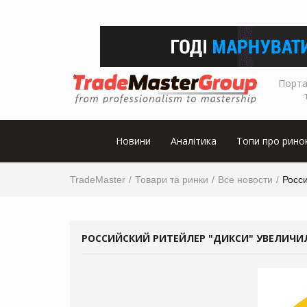
Порта
Новини
Аналітика
Топи про рино
TradeMaster
Товари та ринки
Все новости
Росси
РОССИЙСКИЙ РИТЕЙЛЕР "ДИКСИ" УВЕЛИЧИЛ В