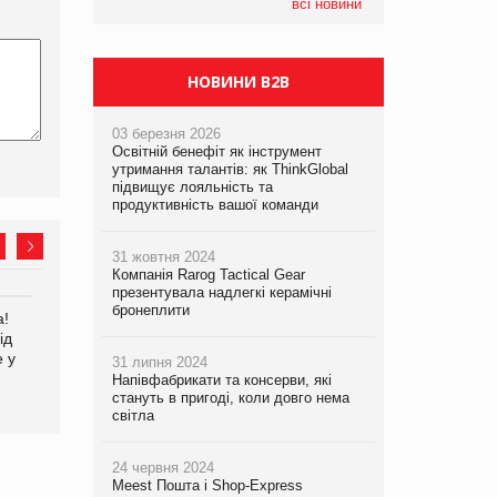
всі новини
НОВИНИ B2B
03 березня 2026
Освітній бенефіт як інструмент
утримання талантів: як ThinkGlobal
підвищує лояльність та
продуктивність вашої команди
31 жовтня 2024
Компанія Rarog Tactical Gear
презентувала надлегкі керамічні
бронеплити
а!
EVA.UA запустила
Kraft Heinz скоротила
ід
кампанію «Хто б знав» про
збиток у першому півріччі
е у
асортимент, якого покупці
31 липня 2024
не очікують побачити на
Напівфабрикати та консерви, які
платформі
стануть в пригоді, коли довго нема
світла
24 червня 2024
Meest Пошта і Shop-Express