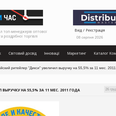
Вхід
Реєстрація
л топ-менеджерів оптової
та роздрібної торгівлі
08 серпня 2026
к
Світовий досвід
Інновації
Маркетинг
Каталог Ком
йский ритейлер "Дикси" увеличил выручку на 55,5% за 11 мес. 2011
26 гру
ЫРУЧКУ НА 55,5% ЗА 11 МЕС. 2011 ГОДА