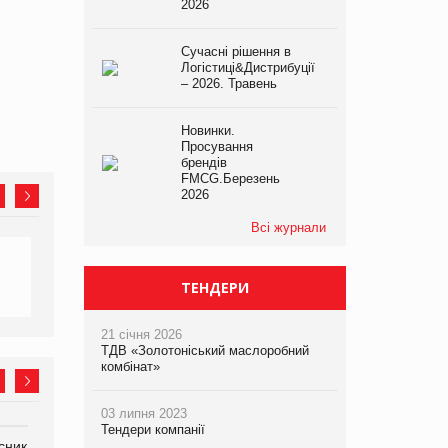
2026
Сучасні рішення в
Логістиці&Дистрибуції
– 2026. Травень
Новинки.
Просування
брендів
FMCG.Березень
2026
Всі журнали
ТЕНДЕРИ
21 січня 2026
ТДВ «Золотоніський маслоробний
комбінат»
03 липня 2023
Тендери компанії
сник
Олексій Логачов-Михайлов
Яна Сараніна, директор