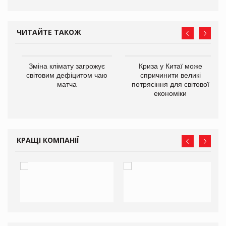
ЧИТАЙТЕ ТАКОЖ
Зміна клімату загрожує
Криза у Китаї може
ne
світовим дефіцитом чаю
спричинити великі
матча
потрясіння для світової
економіки
КРАЩІ КОМПАНІЇ