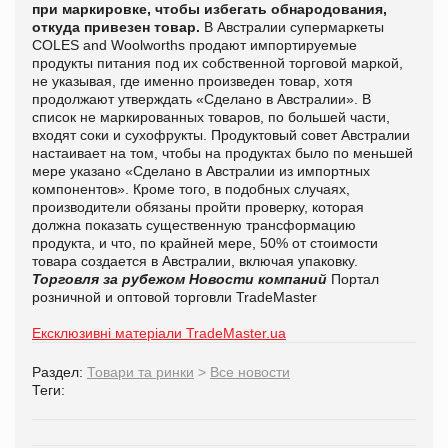
при маркировке, чтобы избегать обнародования,
откуда привезен товар.
В Австралии супермаркеты
COLES
and
Woolworths
продают импортируемые
продукты питания под их собственной торговой маркой,
не указывая, где именно произведен товар, хотя
продолжают утверждать «Сделано в Австралии».
В
список не маркированных товаров, по большей части,
входят соки и сухофрукты. Продуктовый совет Австралии
настаивает на том, чтобы на продуктах было по меньшей
мере указано «Сделано в Австралии из импортных
компонентов». Кроме того, в подобных случаях,
производители обязаны пройти проверку, которая
должна показать существенную трансформацию
продукта, и что, по крайней мере, 50% от стоимости
товара создается в Австралии, включая упаковку.
Торговля за рубежом
Новости компаний
Портал
розничной и оптовой торговли TradeMaster
Ексклюзивні матеріали TradeMaster.ua
Раздел:
Товари та ринки
>
Все новости
Теги: