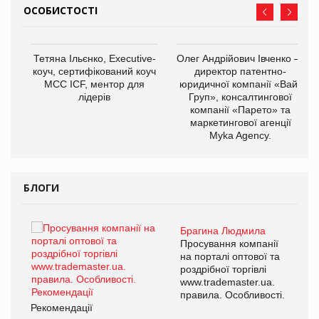
ОСОБИСТОСТІ
,
Тетяна Ільєнко, Executive-
Олег Андрійович Івченко —
ОВ
коуч, сертифікований коуч
директор патентно-
МСС ICF, ментор для
юридичної компанії «Вайз
лідерів
Груп», консалтингової
компанії «Парето» та
маркетингової агенції
Myka Agency.
БЛОГИ
Брагина Людмила
ї
Просування компанії
а
на порталі оптової та
роздрібної торгівлі
www.trademaster.ua.
і.
правила. Особливості.
Рекомендації
Ре