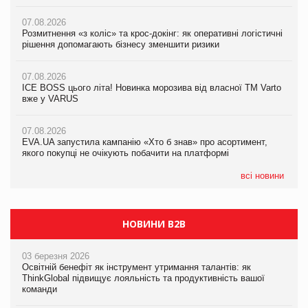
07.08.2026
07.08.2026
07.08.2026
Розмитнення «з коліс» та крос-докінг: як оперативні логістичні
Розмитнення «з коліс» та крос-докінг: як оперативні логістичні
Kraft Heinz скоротила збиток у першому півріччі
рішення допомагають бізнесу зменшити ризики
рішення допомагають бізнесу зменшити ризики
07.08.2026
07.08.2026
07.08.2026
Продажі Hugo Boss впали на 9%
ICE BOSS цього літа! Новинка морозива від власної ТМ Varto
ICE BOSS цього літа! Новинка морозива від власної ТМ Varto
вже у VARUS
вже у VARUS
07.08.2026
Франція заборонила рекламні дзвінки без згоди клієнтів
07.08.2026
07.08.2026
EVA.UA запустила кампанію «Хто б знав» про асортимент,
EVA.UA запустила кампанію «Хто б знав» про асортимент,
якого покупці не очікують побачити на платформі
якого покупці не очікують побачити на платформі
всі новини
НОВИНИ B2B
03 березня 2026
Освітній бенефіт як інструмент утримання талантів: як
ThinkGlobal підвищує лояльність та продуктивність вашої
команди